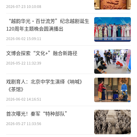
艺博会
2026-07-23 10:10:08
“越韵华光·百廿流芳”纪念越剧诞生
120周年主题晚会圆满播出
2026-06-02 15:09:11
文博会探索“文化+”融合新路径
2026-05-22 11:32:39
潘天寿
（1897年3月14日—1971年9月5
戏剧育人：北京中学生演绎《呐喊》
日），字大颐，自署阿寿 、寿者。现代画家、
《茶馆》
教育家。浙江宁海人。1915年考入浙江省立第
2026-06-02 14:16:51
一师范学校，受教于经亨颐、李叔同等人。其
写意花鸟初学吴昌硕，后取法石涛、八大。他
首次曝光！秦军“特种部队”
对继承和发展民族绘画充满信心与毅力。为捍
2026-05-27 11:33:56
卫传统绘画的独立性竭尽全力，奋斗一生，并