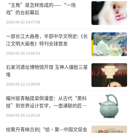
且形成一整套中国画教学的体系，影响全国。
“主角”是怎样炼成的——“一场
戏”的台前幕后
2026-06-02 14:07:08
一部长江大画卷，半部中华文明史:《长
江文明大画卷》特刊全球首发
2026-05-20 14:08:53
石家河遗址博物馆开馆 玉神人撞脸三星
堆
2026-05-22 11:49:54
耀州窑青釉提梁倒灌壶：从古代“黑科
技”到世界设计哲学，一壶通联的匠心
宇宙
2026-05-26 11:43:24
绘聚丹青映古刹|“绘·聚—中国文促会