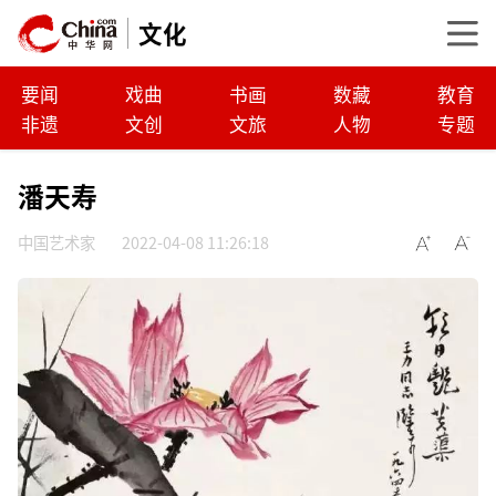
文化
要闻
戏曲
书画
数藏
教育
非遗
文创
文旅
人物
专题
潘天寿
中国艺术家
2022-04-08 11:26:18