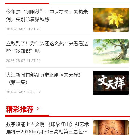
寂寞。
心中常备一蒲团，时常独坐一会儿，悠
远悠远。
今年是“闭眼秋”！中医提醒：暑热未
消，先别急着贴秋膘
2026-08-07 11:41:28
立秋到了！为什么还这么热？来看看这
些“冷知识”吧
2026-08-07 11:37:24
大江新闻首部AI历史正剧《文天祥》
（第一集）
2026-06-07 10:05:59
精彩推荐
数字赋能上古文明 《印象红山》AI艺术
展将于2026年7月30日亮相第三届包头