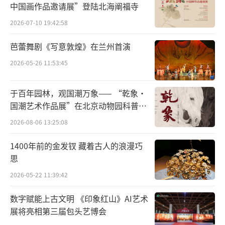
中国画作品邀请展”登陆北海阐福寺
2026-07-10 19:42:58
芭蕾舞剧《写意敦煌》在兰州首演
2026-05-26 11:53:45
于百年园林，观国潮万象—— “乾象·
国潮艺术作品展”在北京动物园科普馆
机动展厅开展
2026-08-06 13:25:08
1400年前的金发钗 藏着古人的浪漫巧
思
2026-05-22 11:39:42
数字赋能上古文明 《印象红山》AI艺术
展将亮相第三届包头艺博会