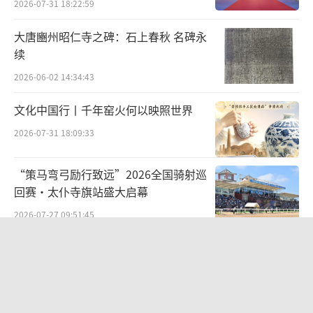
2026-07-31 18:22:59
▲潘天寿《访荷浪》
大唐豳州昭仁寺之碑：石上春秋 名碑永
潘天寿：艺术需要寂寞，一种忘我的寂寞
续
2026-06-02 14:34:43
潘天寿先生主张花鸟画的布置，应以势为
文化中国行丨千年窑火何以映照世界
主，他说：
“气要盛，势要旺，力求在画面上
造成蓬勃灵动的生机和节奏韵味，以达到中国
2026-07-31 18:09:33
绘画特有的生动性。”
“策马弯弓励行致远”2026全国骑射巡
至于布置的方法，他认为是以“搜尽奇峰
回赛·太仆寺旗站盛大启幕
打草稿”，选奇峰配奇峰，即以奇配奇，出奇
2026-07-27 09:51:45
制胜。
从红山古玉年兽溯源文明根脉 数字艺术
《印象红山》落地包头艺博会
2026-07-29 14:19:44