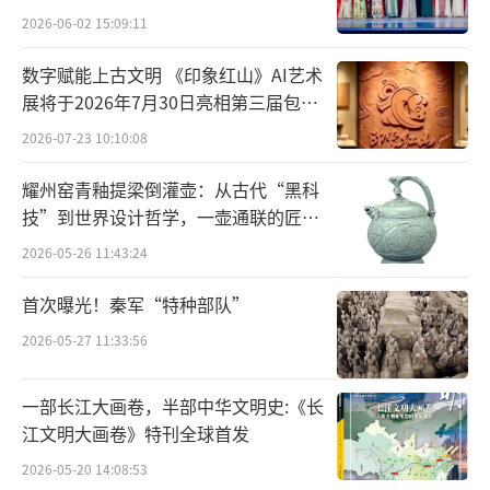
2026-06-02 15:09:11
数字赋能上古文明 《印象红山》AI艺术
展将于2026年7月30日亮相第三届包头
艺博会
2026-07-23 10:10:08
耀州窑青釉提梁倒灌壶：从古代“黑科
技”到世界设计哲学，一壶通联的匠心
宇宙
2026-05-26 11:43:24
潘天寿
（1897年3月14日—1971年9月5
日），字大颐，自署阿寿 、寿者。现代画家、
首次曝光！秦军“特种部队”
教育家。浙江宁海人。1915年考入浙江省立第
2026-05-27 11:33:56
一师范学校，受教于经亨颐、李叔同等人。其
写意花鸟初学吴昌硕，后取法石涛、八大。他
一部长江大画卷，半部中华文明史:《长
江文明大画卷》特刊全球首发
对继承和发展民族绘画充满信心与毅力。为捍
卫传统绘画的独立性竭尽全力，奋斗一生，并
2026-05-20 14:08:53