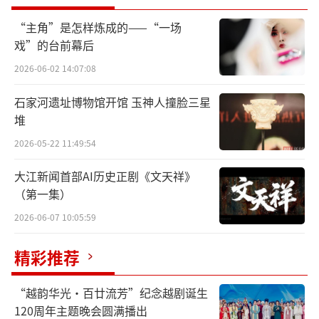
寂寞。
心中常备一蒲团，时常独坐一会儿，悠
远悠远。
“主角”是怎样炼成的——“一场
戏”的台前幕后
2026-06-02 14:07:08
石家河遗址博物馆开馆 玉神人撞脸三星
堆
2026-05-22 11:49:54
大江新闻首部AI历史正剧《文天祥》
（第一集）
2026-06-07 10:05:59
精彩推荐
“越韵华光·百廿流芳”纪念越剧诞生
120周年主题晚会圆满播出