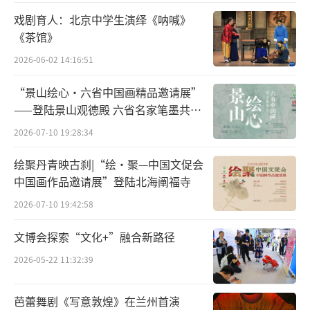
且形成一整套中国画教学的体系，影响全国。
戏剧育人：北京中学生演绎《呐喊》
《茶馆》
2026-06-02 14:16:51
“景山绘心・六省中国画精品邀请展”
——登陆景山观德殿 六省名家笔墨共绘
中轴雅韵
2026-07-10 19:28:34
绘聚丹青映古刹|“绘·聚—中国文促会
中国画作品邀请展”登陆北海阐福寺
2026-07-10 19:42:58
文博会探索“文化+”融合新路径
2026-05-22 11:32:39
芭蕾舞剧《写意敦煌》在兰州首演