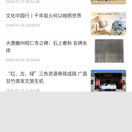
2026-07-27 09:51:45
▲潘天寿《访荷浪》
文化中国行丨千年窑火何以映照世界
潘天寿：艺术需要寂寞，一种忘我的寂寞
2026-07-31 18:09:33
潘天寿先生主张花鸟画的布置，应以势为
大唐豳州昭仁寺之碑：石上春秋 名碑永
主，他说：
“气要盛，势要旺，力求在画面上
续
造成蓬勃灵动的生机和节奏韵味，以达到中国
2026-06-02 14:34:43
绘画特有的生动性。”
“红、古、绿”三色资源串珠成链 广昌
至于布置的方法，他认为是以“搜尽奇峰
甘竹焕发文旅生机
打草稿”，选奇峰配奇峰，即以奇配奇，出奇
2026-07-15 11:43:56
制胜。
笔墨赓续先贤志文脉牵系两岸情 ——
《刘铭传史迹展暨海峡两岸名家书画
展》
2026-07-26 19:15:49