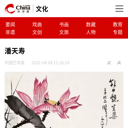
文化
要闻
戏曲
书画
数藏
教育
非遗
文创
文旅
人物
专题
潘天寿
中国艺术家
2022-04-08 11:26:18