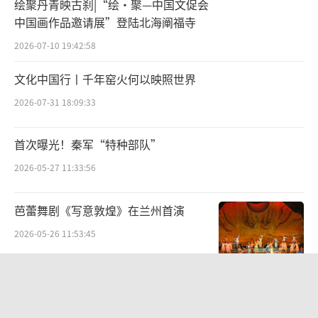
绘聚丹青映古刹|“绘·聚—中国文促会
中国画作品邀请展”登陆北海阐福寺
为解决远途奔徙的汉军以及嫁入乌孙的细
2026-07-10 19:42:58
君公主的饮食问题，前 105 年，汉代遣派数百
名官兵在乌孙北面的眩雷开垦土地，拉开了汉
文化中国行丨千年窑火何以映照世界
代「西域屯垦」的大幕，并一直延续到公元 8
2026-07-31 18:09:33
年，历时 113 年。
首次曝光！秦军“特种部队”
由于大规模的西域屯星， 两汉时期大量的
2026-05-27 11:33:56
汉人从中原进入西域，并把汉文化带入了西域
大地。
芭蕾舞剧《写意敦煌》在兰州首演
2026-05-26 11:53:45
△白釉加彩胡人陶俑·唐代·台北故宫博物院藏
“红、古、绿”三色资源串珠成链 广昌
甘竹焕发文旅生机
饮食文化就是其中重要的一部分。在考古
2026-07-15 11:43:56