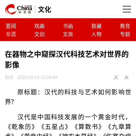
文化
要闻
戏曲
书画
数藏
教育
非遗
文创
文旅
人物
专题
在器物之中窥探汉代科技艺术对世界的
影像
知中
2020-03-03 15:04:44
原标题：汉代的科技与艺术如何影响世
界？
汉代是中国科技发展的一个黄金时代，
《乾象历》《五星占》《算数书》《九章算
术》《黄帝内经》《神农本草经》《伤寒杂病