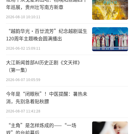
言，可以说影响很大，西域的众多国家由此完
年巡展，贵州壮写南方新章
成了从石器时代到铁器时代的过渡，并且间接
2026-08-10 10:10:11
且必然地影响了西域各国的军事实力。
“越韵华光·百廿流芳”纪念越剧诞生
120周年主题晚会圆满播出
一项技术可以影响一场战争的成败，这并
2026-06-02 15:09:11
不仅仅局限在战争武器上。
大江新闻首部AI历史正剧《文天祥》
（第一集）
《汉书・张骞李广利传》载，103 年，汉
2026-06-07 10:05:59
武帝遺李广利征伐大宛，在得知「宛城中无
井，皆汲城外流水」后，想用穿井引水技术
今年是“闭眼秋”！中医提醒：暑热未
消，先别急着贴秋膘
「徒其城下水空」，以此攻占大宛。
2026-08-07 11:41:28
但匈奴人及时地给大宛送来了会凿井的汉
“主角”是怎样炼成的——“一场
人水工，李广利的计谋失败，最终选择了与大
戏”的台前幕后