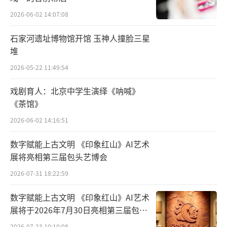
宛议和。这是汉代凿井法传入中亚的一次明确
2026-06-02 14:07:08
记载。
石家河遗址博物馆开馆 玉神人撞脸三星
堆
2026-05-22 11:49:54
铸铁与凿井技术的西传，在各个层面促进
了西域国家的社会发展。相比铸铁与凿井技
戏剧育人：北京中学生演绎《呐喊》
术，造纸技术的西传，则还需要一个漫长的过
《茶馆》
程：早在 2 世纪初，蔡伦就改进了造纸术，使
2026-06-02 14:16:51
得纸张得到较为广泛的推广与使用。
数字赋能上古文明 《印象红山》AI艺术
展将亮相第三届包头艺博会
虽然 6、7 世纪前，经由商人贸易的传输，
2026-07-31 18:22:59
中亚已经普遍使用纸张书写， 但直至 751 年，
造纸术才由中国俘房中的造纸匠正式传入阿拉
数字赋能上古文明 《印象红山》AI艺术
伯。
展将于2026年7月30日亮相第三届包头
艺博会
2026-07-23 10:10:08