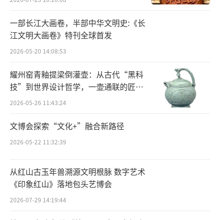
可见，汉代科技的影响力并非局限于汉代
而是在漫长的历史进程中逐渐地产生着影响。
一部长江大画卷，半部中华文明史:《长
江文明大画卷》特刊全球首发
同样，在汉代已经形成独特体系的天文学、医
2026-05-20 14:08:53
药学、农学及算学等学科，也在后世才陆续高
歌西进。
耀州窑青釉提梁倒灌壶：从古代“黑科
技”到世界设计哲学，一壶通联的匠心
宇宙
2026-05-26 11:43:24
汉代的强盛，使得「汉人、汉语、汉字、
文博会探索“文化+”融合新路径
汉文化」成为我们乐于接受的自称，「汉」
2026-05-22 11:32:39
字，沿袭 2000 多年至今仍是一个令人骄做的字
眼。回到汉代去看，一个民族个国家的强盛，
从红山古玉年兽溯源文明根脉 数字艺术
绝不仅仅是指经济、军事、政治乃至科技等硬
《印象红山》落地包头艺博会
实力， 以文化、艺术等为代表的软实力，也同
2026-07-29 14:19:44
样包含在内。