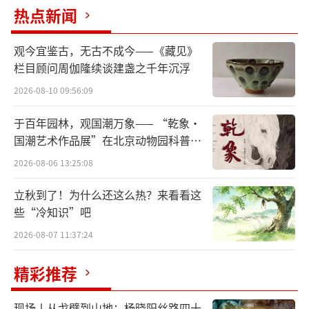
△《胡笳十八拍》明代·佚名·美国大都会艺术博物馆藏
热点新闻
《汉书・西域传》中称，丝绸之路开通的
观今宜鉴古，无古不成今——《藏见》
初期，「自宛以西到安息国……不知铸铁器。
栏目顾问周伽隆续谈建盏之千年沉浮
及汉使亡卒降，教铸作它兵器」。由此可
2026-08-10 09:56:09
见， 至迟在汉代，中国的铁器以及铸铁技术，
于百年园林，观国潮万象—— “乾象·
已经通过丝绸之路传入中亚乃至西亚。
国潮艺术作品展”在北京动物园科普馆
机动展厅开展
为了从汉王朝输入铁器，提高社会的生产
2026-08-06 13:25:08
力与军队的战斗力，安息王朝还在安息边境的
立秋到了！为什么还这么热？来看看这
木鹿城特设了一个铁器集散地。汉王朝的铁器
些“冷知识”吧
源源不断地从这里传入安息，装备了安息国的
2026-08-07 11:37:24
骑兵部队。
精彩推荐
铸铁技术的西传，对中亚、西亚各国而
现场丨从戈壁到山地：杨晓阳丝路四十