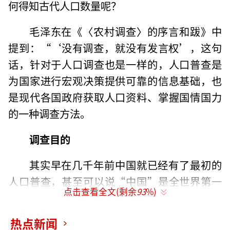
何得知古代人口数量呢？
毛泽东在《〈农村调查〉的序言和跋》中
提到：“‘没有调查，就没有发言权’，这句
话，针对于人口调查也是一样的，人口普查是
为国家进行宏观决策提供可靠的信息基础，也
是现代各国政府获取人口资料、掌握国情国力
的一种调查方法。
调查目的
其实早在几千年前中国就已经有了最初的
人口普查，甚至可以说“中国”是全世界第一
点击查看全文(剩余
93
%)
个进行人口普查的国家。《史记》记载：“禹
平水土，定九州，计民数。”也就是说，早在
热点新闻