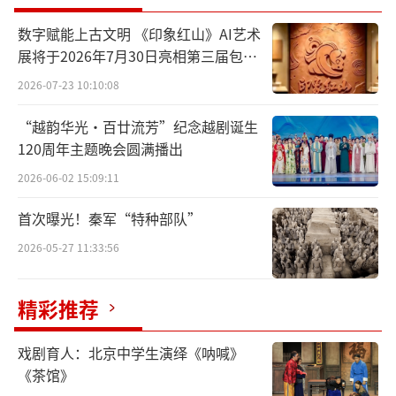
大禹时期，就进行过人口调查。
数字赋能上古文明 《印象红山》AI艺术
春秋时期，齐国的宰相管仲很重视人口调
展将于2026年7月30日亮相第三届包头
查，曾有言：“不明于计数而欲举大事，犹无
艺博会
2026-07-23 10:10:08
舟楫而经于水，险也。”他不但在齐国大力推
“越韵华光·百廿流芳”纪念越剧诞生
动人口统计工作，还十分注重调查人口的素
120周年主题晚会圆满播出
质，比如有专门技能的男人和女人有多少，鳏
2026-06-02 15:09:11
夫、寡妇、病人有多少等。
首次曝光！秦军“特种部队”
战国时期秦国的宰相商鞅也十分注重人口
2026-05-27 11:33:56
调查工作，他下令在秦国将总人口按壮男、壮
女、官吏、商人、读书人、残疾人等十三类分
精彩推荐
别统计，这就是历史上著名的“强国知十三
数”。
戏剧育人：北京中学生演绎《呐喊》
《茶馆》
那么在技术条件落后的古代又是如何进行