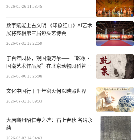
当下就知晓人口已由原来的3000万降至1300万
2026-05-26 11:53:45
左右。（可见秦朝时期是做过户口统计的，这
是中国历史上遗留下来的第一个比较完整的户
数字赋能上古文明 《印象红山》AI艺术
口统计。）
展将亮相第三届包头艺博会
2026-07-31 18:22:59
仲秋之月，县道皆案户比民，年始七十
于百年园林，观国潮万象—— “乾象·
者，授之以王杖，餔之以糜粥。——《后汉书·
国潮艺术作品展”在北京动物园科普馆
礼仪志中》东汉年间对户口调查有了一套严格
机动展厅开展
2026-08-06 13:25:08
的制度，规模非常之大，从县到乡，上至八十
岁老人，下到六岁以下孩童，身高、样貌都包
文化中国行丨千年窑火何以映照世界
含在调查范围之内，可以说是最为细致的古代
2026-07-31 18:09:33
人口调查。
大唐豳州昭仁寺之碑：石上春秋 名碑永
续
2026-06-02 14:34:43