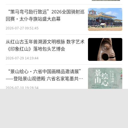
“策马弯弓励行致远”2026全国骑射巡
回赛·太仆寺旗站盛大启幕
2026-07-27 09:51:45
从红山古玉年兽溯源文明根脉 数字艺术
《印象红山》落地包头艺博会
2026-07-29 14:19:44
“景山绘心・六省中国画精品邀请展”
——登陆景山观德殿 六省名家笔墨共绘
中轴雅韵
2026-07-10 19:28:34
太和县举办“传非遗薪火 育时代新
人”青少年非遗传承成果展演
2026-05-20 14:18:09