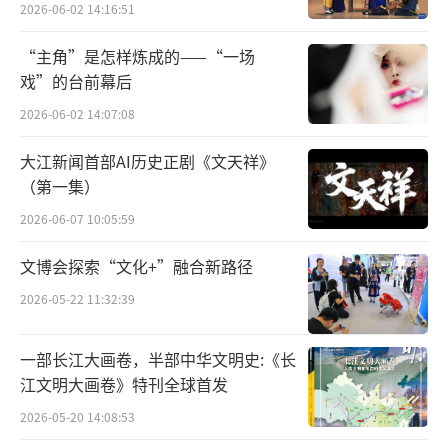
2026-06-02 14:16:51
大范围的人口普查的呢？比起今天，古代的生
产力水平低下，他们又为何要对于人口进行把
“主角”是怎样炼成的——“一场
戏”的台前幕后
控呢？
2026-06-02 14:07:08
答案想必大家也能猜出二三，一是为了征
大江新闻首部AI历史正剧《文天祥》
兵，征兵在以前一般都是男性，这就需要调查
（第一集）
男性的人数和年龄。还有服劳役、服兵役，也
2026-06-07 10:05:59
需要调查——人口，年龄，太小了不行，太老了
也不行。二是为了收税，由于服兵役、服劳役
文博会探索“文化+”融合新路径
主要是以男性为主，所以基本上忽略调查女
2026-05-22 11:32:39
性。但对于纳税而说，女性人口调查又是必要
的了。
一部长江大画卷，半部中华文明史:《长
江文明大画卷》特刊全球首发
汉朝时期
2026-05-20 14:08:53