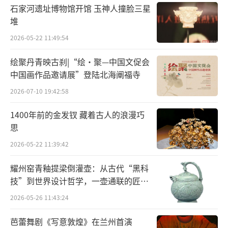
石家河遗址博物馆开馆 玉神人撞脸三星
堆
2026-05-22 11:49:54
绘聚丹青映古刹|“绘·聚—中国文促会
中国画作品邀请展”登陆北海阐福寺
2026-07-10 19:42:58
1400年前的金发钗 藏着古人的浪漫巧
思
2026-05-22 11:39:42
概念图
耀州窑青釉提梁倒灌壶：从古代“黑科
技”到世界设计哲学，一壶通联的匠心
据《汉书·萧何传》记载，在反秦战争
宇宙
时，刘邦的军队进入秦都咸阳，萧何就把秦朝
2026-05-26 11:43:24
丞相御史收藏的籍册收缴上来了，所以刘邦在
芭蕾舞剧《写意敦煌》在兰州首演