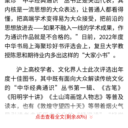
内核是一流思想的大众表达，让普通人都看得
懂，把高端学术变得易为大众接受，把前沿的
思想放进去——如果不融入一线的学术成果，作
为通识作品就是不合格的。”日前，2022年度
中华书局上海聚珍好书评选会上，复旦大学教
授陈思和期待业内多出这样的“大家小书”。
沪上高校学者、文化界人士此次评选出年
度十佳图书，其中既有面向大众解读传统文化
的“中华经典通识”丛书第一辑、《古笔》
《阳明学十讲》《土山湾画馆人物志》等普及
读本，也有《敦煌守望四十天》等带着烟火气
导引读者走近历史文化的“轻阅读”“轻学
点击查看全文(剩余
80
%)
术”图书。