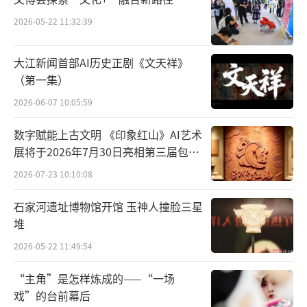
“《古人的生活世界》《食色里的传统》
2026-05-22 11:32:39
结合内容的特殊性，推出彩色插图版后，读者
反响热烈。一些新选题有了市场反馈后，及时
大江新闻首部AI历史正剧《文天祥》
（第一集）
根据一个成功的点形成书系、书群，有助于精
品书系的品牌建设。”资深出版人徐俊谈到，
2026-06-07 10:05:59
上海聚珍重视选题的文化性、学术性，探索严
数字赋能上古文明 《印象红山》AI艺术
肃学术成果的趣味转化，《中国印刷史新论》
展将于2026年7月30日亮相第三届包头
艺博会
《谭其骧历史地理十讲》《古笔》《阳明学十
2026-07-23 10:10:08
讲》等学术原创书，满足了大众和一部分专业
石家河遗址博物馆开馆 玉神人撞脸三星
读者有针对性的阅读需求。
堆
出版人陈飞雪认为，选题原创力和图书编
2026-05-22 11:49:54
辑力，是上海聚珍的特色，强调“守正出
“主角”是怎样炼成的——“一场
新”，以“原创”守“正”，以“编辑
戏”的台前幕后