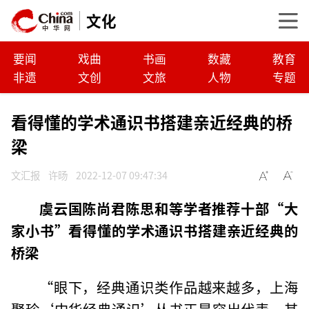
文化
要闻
戏曲
书画
数藏
教育
非遗
文创
文旅
人物
专题
看得懂的学术通识书搭建亲近经典的桥
梁
文汇报
许旸
2022-12-07 09:47:34
虞云国陈尚君陈思和等学者推荐十部“大
家小书”看得懂的学术通识书搭建亲近经典的
桥梁
“眼下，经典通识类作品越来越多，上海
聚珍‘中华经典通识’丛书正是突出代表，其