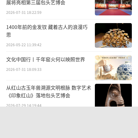
的意义，改变或填补了中华书局“二十四
展将亮相第三届包头艺博会
史”单一面孔，形成了可亲近的图书品种，促
2026-07-31 18:22:59
进学术出版与大众的沟通，也进一步凝聚了沪
1400年前的金发钗 藏着古人的浪漫巧
上学界的力量。
思
比如，葛剑雄、孟刚主编《谭其骧历史地
2026-05-22 11:39:42
理十讲》拓展了谭其骧历史地理学说在普通读
文化中国行丨千年窑火何以映照世界
者中的影响。邹振环《世界想象——西学东渐与
2026-07-31 18:09:33
明清汉文地理文献》关注到大航海以来西方传
教士带来的各色地理知识和动植物知识在中国
从红山古玉年兽溯源文明根脉 数字艺术
的流传与回应，以小切口关联到中国与世界的
《印象红山》落地包头艺博会
交通的宏大问题，对于《海国图志》《瀛环志
2026-07-29 14:19:44
略》等地理著作的梳理，展现出深厚学术功
“策马弯弓励行致远”2026全国骑射巡
底。《生活书店会议记录》从学术积累的角度
回赛·太仆寺旗站盛大启幕
坚持陆续出版，今年排印本全部出齐。华东师
2026-07-27 09:51:45