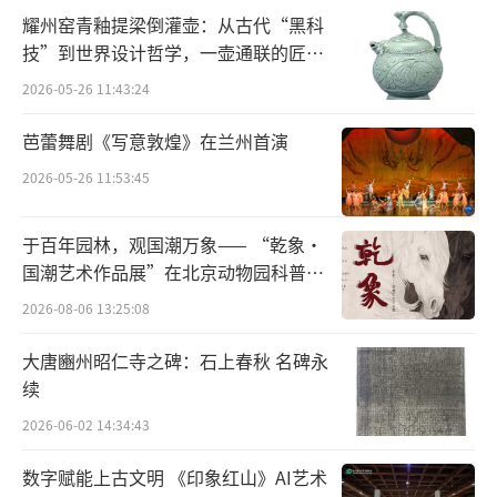
在上海师范大学虞云国教授看来，中华聚
耀州窑青釉提梁倒灌壶：从古代“黑科
珍立足上海、关注上海，持续深度挖掘沪上学
技”到世界设计哲学，一壶通联的匠心
宇宙
术资源。比如上海市徐汇区文物局主编，张
2026-05-26 11:43:24
伟、张晓依著《土山湾画馆人物志》和上海韬
芭蕾舞剧《写意敦煌》在兰州首演
奋纪念馆编《生活书店会议记录》都基于上海
2026-05-26 11:53:45
本土馆藏或学术研究，体现了中华书局扎根上
海的中华特色。
于百年园林，观国潮万象—— “乾象·
国潮艺术作品展”在北京动物园科普馆
“致力于传统文化的现代表达，《敦煌守
机动展厅开展
2026-08-06 13:25:08
望四十天》与众多有关敦煌的图书不同，书中
有作者体验性的东西，与读者产生共鸣，这比
大唐豳州昭仁寺之碑：石上春秋 名碑永
简单进行知识罗列让人无感的读物相比，是有
续
开拓性的。”巴金故居常务副馆长周立民谈
2026-06-02 14:34:43
到，就中华书局的格局来说，其成立上海聚珍
数字赋能上古文明 《印象红山》AI艺术