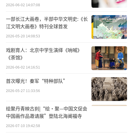
力”出“新”，对业界同行颇有启发。这也有
2026-06-02 14:07:08
助于让“阅读”变“悦读”，比如《演而优则
一部长江大画卷，半部中华文明史:《长
仕——〈世说新语〉三十六计》作者董铁柱，承
江文明大画卷》特刊全球首发
袭了老师魏斐德一贯的历史写作风格“和颜悦
2026-05-20 14:08:53
色，道不远人”，将《世说新语》里事件繁
戏剧育人：北京中学生演绎《呐喊》
杂、人物跳跃的短章，通过重新定位梳理，形
《茶馆》
成更贴近生活的主题。于赓哲《从疾病到人心
2026-06-02 14:16:51
——中古医疗社会史再探》则通过对海内外史料
的细致爬梳，结合实际案例探索传统社会中疾
首次曝光！秦军“特种部队”
病与人心、医疗与社会等之间的关系，予人启
2026-05-27 11:33:56
迪。
绘聚丹青映古刹|“绘·聚—中国文促会
立足上海深挖学术资源，打造可亲近的书
中国画作品邀请展”登陆北海阐福寺
系品牌
2026-07-10 19:42:58