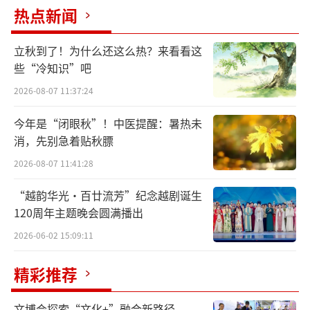
热点新闻
融合学术出版与大众普及，阅读变“悦
读”
立秋到了！为什么还这么热？来看看这
些“冷知识”吧
中华书局发源于上海，作为其分支机构，
2026-08-07 11:37:24
上海聚珍公司成立十年来推出一批兼具学术特
今年是“闭眼秋”！中医提醒：暑热未
色和大众普及度的精品图书，搭建让读者亲近
消，先别急着贴秋膘
经典的桥梁。
2026-08-07 11:41:28
比如，“中华经典通识”丛书第一辑由陈
“越韵华光·百廿流芳”纪念越剧诞生
引弛主编，张国刚、郭永秉、陈引弛、竺洪
120周年主题晚会圆满播出
波、詹丹等撰写，“陈引驰对《庄子》研究多
2026-06-02 15:09:11
年，郭永秉《老子通识》融入了最新学术动
向，尤其是通行本与出土文献的比勘等，令人
精彩推荐
有新鲜感。”复旦大学陈尚君教授说。
文博会探索“文化+”融合新路径