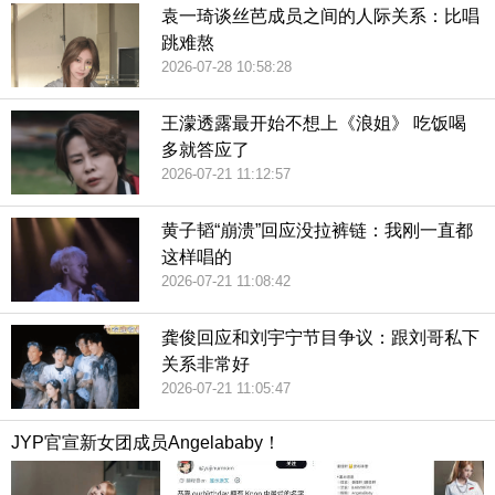
袁一琦谈丝芭成员之间的人际关系：比唱
跳难熬
2026-07-28 10:58:28
王濛透露最开始不想上《浪姐》 吃饭喝
多就答应了
2026-07-21 11:12:57
黄子韬“崩溃”回应没拉裤链：我刚一直都
这样唱的
2026-07-21 11:08:42
龚俊回应和刘宇宁节目争议：跟刘哥私下
关系非常好
2026-07-21 11:05:47
JYP官宣新女团成员Angelababy！