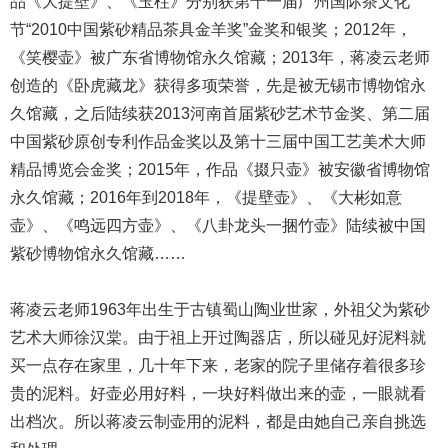
品《大提壁》、《玉柱》分别获第十一届广州国际茶文化
节“2010中国紫砂精品茶具金羊奖”金奖和银奖；2012年，
《笑樱壶》被广东省博物馆永久馆藏；2013年，蒋凌云老师
创造的《卧虎藏龙》获得多项荣誉，先是被无锡市博物馆永
久馆藏，之后陆续获2013河南首届紫砂艺术节金奖、第二届
中国紫砂原创专利作品金奖以及第十三届中国工艺美术大师
精品博览会金奖；2015年，作品《掇只壶》被安徽省博物馆
永久馆藏；2016年到2018年，《提壁壶》、《大彬如意
壶》、《鸣远四方壶》、《八卦龙头一捆竹壶》陆续被中国
紫砂博物馆永久馆藏……
蒋凌云老师1963年出生于古镇蜀山陶业世家，外祖父为紫砂
艺术大师徐汉棠。由于祖上开过陶器店，所以碰见好泥料就
买一点存在家里，几十年下来，老家的院子里储存着很多珍
贵的泥料。好壶必用好料，一块好料做出来的壶，一眼就看
出档次。所以蒋凌云制壶用的泥料，都是由她自己亲自挑选