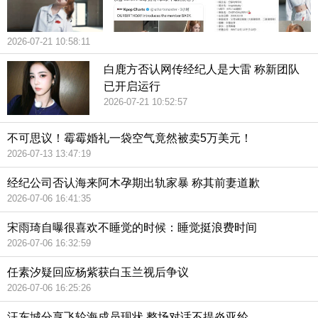
2026-07-21 10:58:11
白鹿方否认网传经纪人是大雷 称新团队
已开启运行
2026-07-21 10:52:57
不可思议！霉霉婚礼一袋空气竟然被卖5万美元！
2026-07-13 13:47:19
经纪公司否认海来阿木孕期出轨家暴 称其前妻道歉
2026-07-06 16:41:35
宋雨琦自曝很喜欢不睡觉的时候：睡觉挺浪费时间
2026-07-06 16:32:59
任素汐疑回应杨紫获白玉兰视后争议
2026-07-06 16:25:26
汪东城分享飞轮海成员现状 整场对话不提炎亚纶