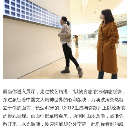
而当你进入展厅，走过技艺精湛、“以物言志”的长物志版块，
穿过象征着中国文人精神世界的心印版块，万顷波涛突然就
立于你的面前，长达42米的《2012生成与弥散》正以经折装
的形式呈现。画面中部至暗至黑，两侧则由浓及淡，逐渐弥
散开来，水光潋滟，波涛汹涌却分外宁静。此刻你看到的或