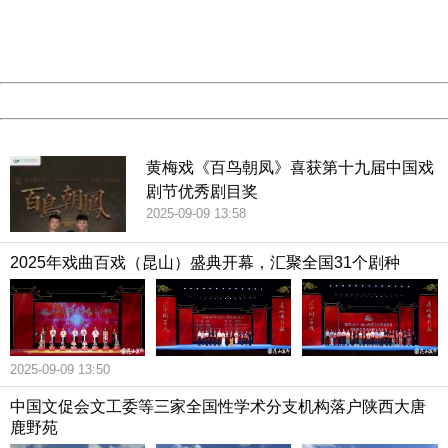
Thank you very much!
URL:
http://3g.china.com:8080/act/culture/11170805/2019011
Server:
cms-9-156
Date:
2026/08/07 18:06:15
Powered by China
China
黄梅戏《百鸟朝凤》喜获第十九届中国戏
剧节优秀剧目奖
2025-09-09 13:58
2025年戏曲百戏（昆山）盛典开幕，汇聚全国31个剧种
2025-09-09 13:50
中国文促会文工委等三家全国性学术分支机构落户陕西大唐
鹿野苑