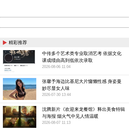
URL:
http://3g.china.com:8080/act/culture/11170805/2019011
Server:
cms-9-156
Date:
2026/08/07 18:06:15
Powered by China
China
精彩推荐
中传多个艺术类专业取消艺考 依据文化
课成绩由高到低依次录取
2026-08-06 11:04
张馨予海边比基尼大片慵懒性感 身姿曼
妙尽显女人味
2026-07-30 13:44
沈腾新片《欢迎来龙餐馆》释出美食特辑
与海报 烟火气中见人情温暖
2026-08-07 11:13