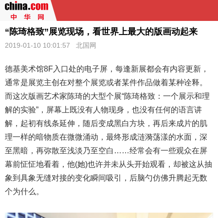
​“陈琦格致”展览现场，看世界上最大的版画动起来
2019-01-10 10:01:57
北国网
德基美术馆8F入口处的电子屏，每逢新展都会有内容更新，
通常是展览主创在对整个展览或者某件作品做着某种诠释。
而这次
版画
艺术家陈琦的大型个展“陈琦格致：一个展示和理
解的实验”，屏幕上既没有人物现身，也没有任何的语言讲
解，起初有线条延伸，随后变成黑白方块，再后来成片的肌
理一样的暗物质在微微涌动，最终形成涟漪荡漾的水面，深
至黑暗，再弥散至浅淡乃至空白……经常会有一些观众在屏
幕前怔怔地看着，他(她)也许并未从头开始观看，却被这从抽
象到具象无缝对接的变化瞬间吸引，后脑勺仿佛升腾起无数
个为什么。