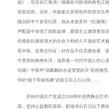
姐》，坦言自己每演一场都在与扮演的角色江
崇高信仰。当年，作曲家吕其明创作的管弦乐序
随后的半个多世纪里，他从未放弃对《红旗颂
声配器中加强了国歌旋律，爱国主义激情更加
经典剧目拥有强大的生命力和经久不衰的艺术
双丰收。这再次印证：好作品不仅见微知著、
中贯穿的精神长河，滋养着一代代中国人的心
结婚》中那声“清粼粼的水蓝莹莹的天”依然嘹
仰的“娘子军操练舞”还挺立在人们心间……
庆祝中国共产党成立100周年优秀舞台艺
面，坚持公益惠民原则，剧场演出百元以下票价