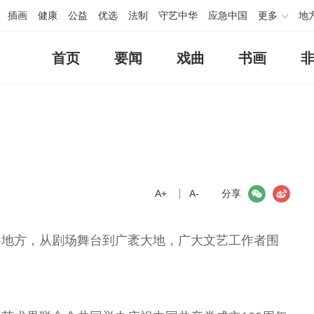
插画
健康
公益
优选
法制
守艺中华
应急中国
更多
地
首页
要闻
戏曲
书画
A+
微信
A-
微博
分享
各地方，从剧场舞台到广袤大地，广大文艺工作者围