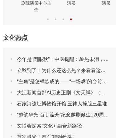
演员
曲演员
剧表演艺
文化热点
今年是“闭眼秋”！中医提醒：暑热未消，先别急着贴秋膘
立秋到了！为什么还这么热？来看看这些“冷知识”吧
“主角”是怎样炼成的——“一场戏”的台前幕后
大江新闻首部AI历史正剧《文天祥》（第一集）
石家河遗址博物馆开馆 玉神人撞脸三星堆
“越韵华光·百廿流芳”纪念越剧诞生120周年主题晚会圆满播出
文博会探索“文化+”融合新路径
首次曝光！秦军“特种部队”