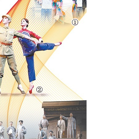
昆
王玉璞 京剧“鼓
顾卫英 著名昆
杨帆 北方昆曲
奇彤 著名京