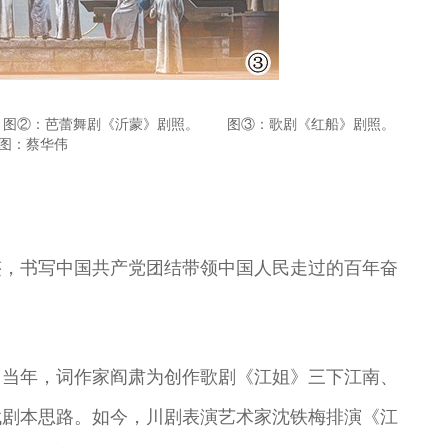
王”
曲演员
剧院演员中心主
演员
任
 图②：芭蕾舞剧《沂蒙》剧照。 图③：歌剧《红船》剧照。
图：蔡华伟
迹，书写中国共产党团结带领中国人民走过的百年奋
。当年，词作家阎肃为创作歌剧《江姐》三下江南、
找剧本思路。如今，川剧表演艺术家沈铁梅排演《江