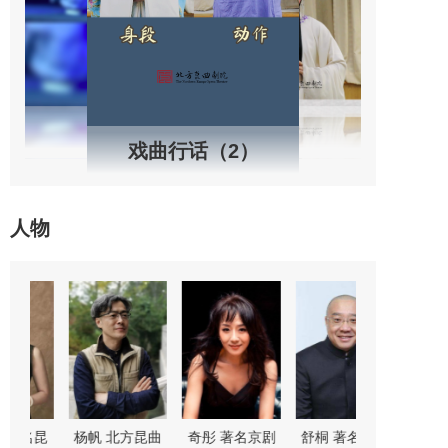
戏曲行话（2）
人物
剧
舒桐 著名京剧
魏春荣 著名昆
尚长荣 著