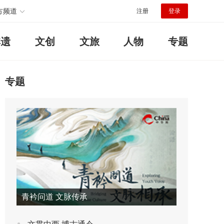
方频道
注册
登录
非遗
文创
文旅
人物
专题
专题
青衿问道 文脉传承