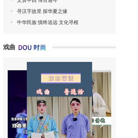
文贯中西 博古通今
寻汉字故里 探华夏之缘
中华民族 慎终追远 文化寻根
戏曲