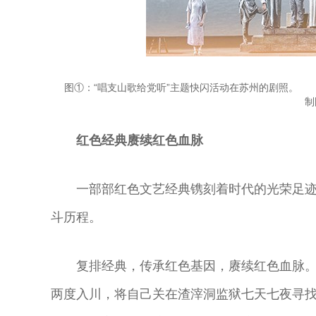
曲演员
剧表演艺术家
演艺术家
曲剧院院长
图①：“唱支山歌给党听”主题快闪活动在苏州的剧照。
制
红色经典赓续红色血脉
一部部红色文艺经典镌刻着时代的光荣足
斗历程。
复排经典，传承红色基因，赓续红色血脉
两度入川，将自己关在渣滓洞监狱七天七夜寻