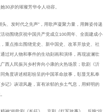
她30岁的璀璨芳华令人动容。
潮头、发时代之先声”，用歌声凝聚力量，用舞姿传递
活动围绕庆祝中国共产党成立100周年、全面建成小
题，重点推出围绕党史、新中国史、改革开放史、社
》通过对人物和事件的生动刻画和演绎，再现波澜壮
现广西人民振兴乡村奔向小康的火热场景；歌剧《沂
不同角度讲述精彩纷呈的中国革命故事，彰显无私奉
下乡记》诙谐风趣，富有浓郁的乡土气息，用鲜明的
貌。
征精神”的歌剧《长征》、京剧《红军故事》，反映“抗