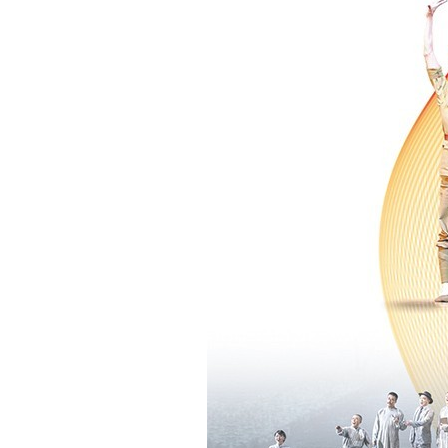
魏春荣 著名昆
尚长荣 著名京
刘秀荣 京剧表
杨凤一 北方