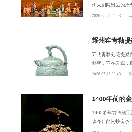
州大剧院出品的原
2026-05-26 11:53
五代青釉刻花提梁
秘密，不在云端，
的独特方式。
2026-05-26 11:43
1400年前的
1400多年前隋朝工
璨夺目的闹蛾金钗