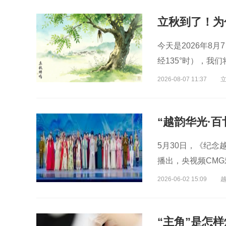
主
演员
演员
曲演员
立秋到了！为
今天是2026年8
经135°时），
2026-08-07 11:37
5月30日，《纪念
播出，央视频CM
2026-06-02 15:09
“主角”是怎