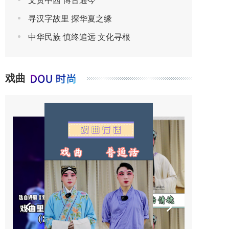
文贯中西 博古通今
寻汉字故里 探华夏之缘
中华民族 慎终追远 文化寻根
戏曲