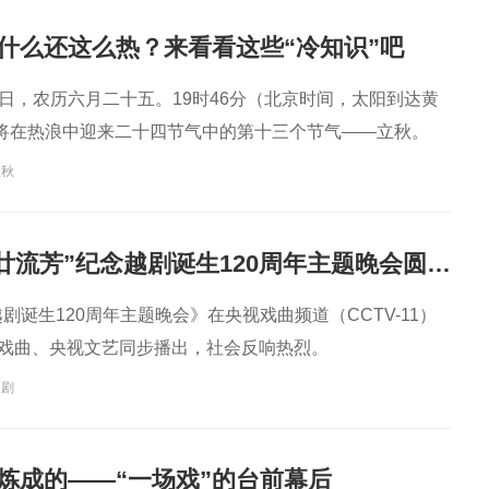
剧表演艺术家
演艺术家
曲剧院院长
王”
什么还这么热？来看看这些“冷知识”吧
月7日，农历六月二十五。19时46分（北京时间，太阳到达黄
我们将在热浪中迎来二十四节气中的第十三个节气——立秋。
立秋
“越韵华光·百廿流芳”纪念越剧诞生120周年主题晚会圆满播出
越剧诞生120周年主题晚会》在央视戏曲频道（CCTV-11）
G戏曲、央视文艺同步播出，社会反响热烈。
越剧
样炼成的——“一场戏”的台前幕后