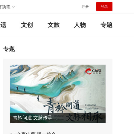
方频道
注册
登录
非遗
文创
文旅
人物
专题
专题
青衿问道 文脉传承