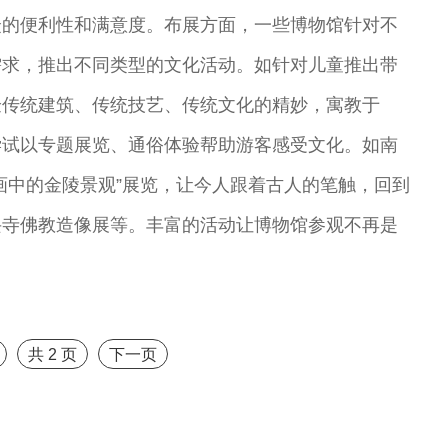
众的便利性和满意度。布展方面，一些博物馆针对不
需求，推出不同类型的文化活动。如针对儿童推出带
验传统建筑、传统技艺、传统文化的精妙，寓教于
尝试以专题展览、通俗体验帮助游客感受文化。如南
画中的金陵景观”展览，让今人跟着古人的笔触，回到
兴寺佛教造像展等。丰富的活动让博物馆参观不再是
共
2
页
下一页
昆
尚长荣 著名京
刘秀荣 京剧表
杨凤一 北方昆
王玉璞 京剧