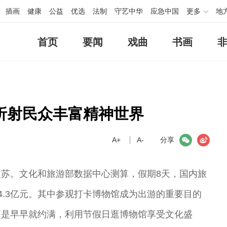
插画
健康
公益
优选
法制
守艺中华
应急中国
更多
地
首页
要闻
戏曲
书画
折射民众丰富精神世界
A+
微信
A-
微博
分享
苏。文化和旅游部数据中心测算，假期8天，国内旅
34.3亿元。其中参观打卡博物馆成为出游的重要目的
更是早早就约满，利用节假日逛博物馆享受文化盛