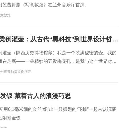
创芭蕾舞剧《写意敦煌》在兰州音乐厅首演。
写意敦煌
耀州窑青釉提梁倒灌壶：从古代“黑科技”到世界设计哲学，一壶通联的匠心宇宙
倒灌壶（陕西历史博物馆藏）我是一个装满秘密的壶。我的
而在足底——一朵精妙的五瓣梅花孔，是我与这个世界对话
耀州窑青釉提梁倒灌壶
金发钗 藏着古人的浪漫巧思
匠用0.1毫米细的金丝“织”出一只振翅的“飞蛾”一起来认识璀
△闹蛾金钗