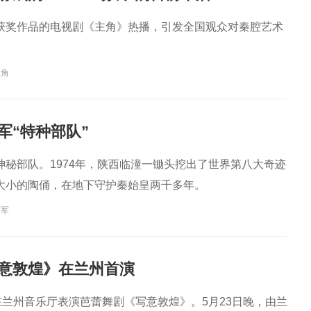
获奖作品的电视剧《主角》热播，引发全国观众对秦腔艺术
主角
军“特种部队”
神秘部队。1974年，陕西临潼一锄头挖出了世界第八大奇迹
大小的陶俑，在地下守护秦始皇两千多年。
秦军
意敦煌》在兰州首演
在兰州音乐厅表演芭蕾舞剧《写意敦煌》。5月23日晚，由兰