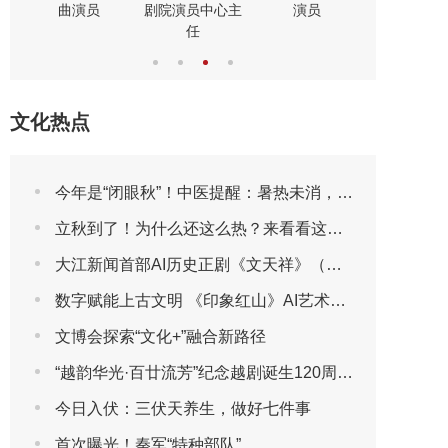
曲演员
剧院演员中心主
演员
演员
任
文化热点
今年是“闭眼秋”！中医提醒：暑热未消，先别急着贴秋膘
立秋到了！为什么还这么热？来看看这些“冷知识”吧
大江新闻首部AI历史正剧《文天祥》（第一集）
数字赋能上古文明 《印象红山》AI艺术展将于2026年7月30日亮相第三届包头艺博会
文博会探索“文化+”融合新路径
“越韵华光·百廿流芳”纪念越剧诞生120周年主题晚会圆满播出
今日入伏：三伏天养生，做好七件事
首次曝光！秦军“特种部队”