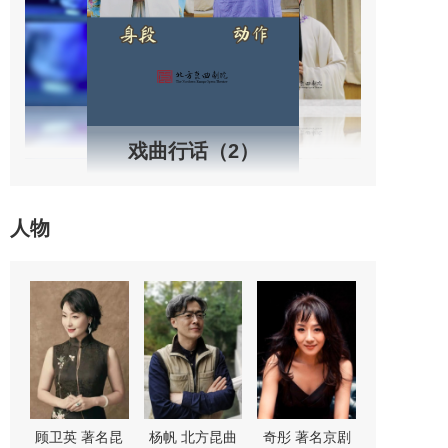
戏曲行话（2）
人物
“鼓
顾卫英 著名昆
杨帆 北方昆曲
奇彤 著名京剧
舒桐 著名