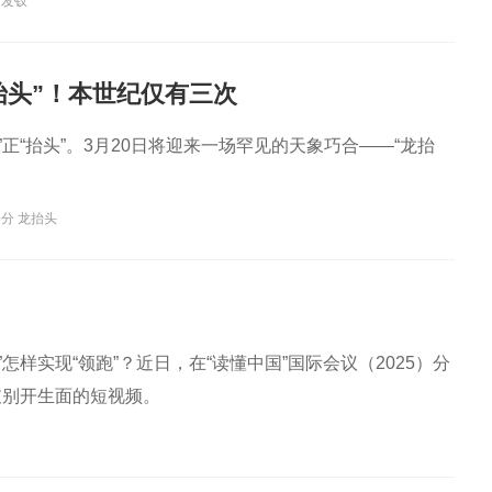
金发钗
抬头”！本世纪仅有三次
”正“抬头”。3月20日将迎来一场罕见的天象巧合——“龙抬
分 龙抬头
样实现“领跑”？近日，在“读懂中国”国际会议（2025）分
支别开生面的短视频。