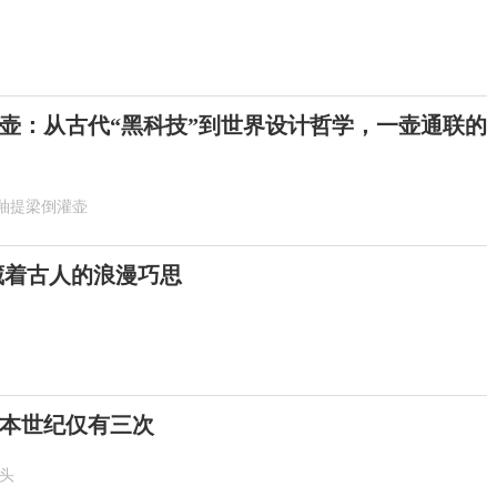
壶：从古代“黑科技”到世界设计哲学，一壶通联的
釉提梁倒灌壶
 藏着古人的浪漫巧思
！本世纪仅有三次
抬头