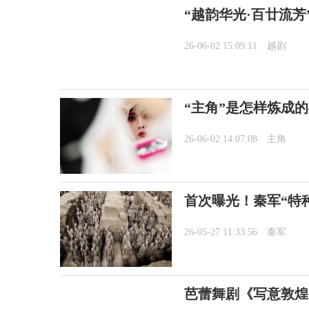
“越韵华光·百廿流芳
26-06-02 15:09:11
越剧
“主角”是怎样炼成
26-06-02 14:07:08
主角
首次曝光！秦军“特
26-05-27 11:33:56
秦军
芭蕾舞剧《写意敦煌