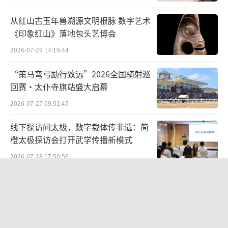
稿，一时传诵都下。然而好景不长，第二年八
从红山古玉年兽溯源文明根脉 数字艺术
月，洪升邀请好友赵执信、查慎行等在家中观
《印象红山》落地包头艺博会
剧，由于正逢孝懿仁皇后丧期，被御史黄六鸿
2026-07-29 14:19:44
弹劾，遂罢官，史称“长生殿案”。据清人笔
“策马弯弓励行致远”2026全国骑射巡
记记载，这一事件中，黄六鸿针对的是洪升好
回赛·太仆寺旗站盛大启幕
友赵执信，赵执信康熙十八年（1679）中进
2026-07-27 09:51:45
士，年仅18岁，可谓少年得意，相传黄六鸿入
都待选，携土特产与诗集拜见赵执信，赵执信
线下探访问太极，数字载体传非遗：简
橙太极探访会打开武学传播新模式
收下特产，却送回诗集，云：“土物拜登，大
2026-07-28 17:50:56
集敬璧。”因此黄六鸿“衔之次骨”，至康熙
二十八年（1689），赵执信等人国丧期观剧，
笔墨赓续先贤志文脉牵系两岸情 ——
黄六鸿趁机弹劾赵执信，并及洪升与查慎行。
《刘铭传史迹展暨海峡两岸名家书画
展》
案发时，赵执信官至翰林院检讨，不过28岁，
2026-07-26 19:15:49
长生殿案后，不复为官，居家著述为生，因此