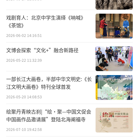
长命缕、出示绣品（“上有仙人长命绺，中看
玉女迎欢绣”）的习俗记录。诗的最后才能见
戏剧育人：北京中学生演绎《呐喊》
出作者的写作原意：“椒房金屋宠新流，意气
《茶馆》
骄奢不自由。汉文宜惜露台费，晋武须焚前殿
2026-06-02 14:16:51
裘。”作者作为侍奉御前的宫廷诗人，借汉文
帝罢修露台与晋武帝殿前焚裘的典故，委婉地
文博会探索“文化+”融合新路径
表达了对这种奢侈风气的不满与劝诫。
2026-05-22 11:32:39
李杨爱情与长生殿主题
一部长江大画卷，半部中华文明史:《长
江文明大画卷》特刊全球首发
白居易的《长恨歌》是另一首与七夕有关
2026-05-20 14:08:53
的代表作品，诗歌最后四句：“临别殷勤重寄
词，词中有誓两心知。七月七日长生殿，夜半
绘聚丹青映古刹|“绘·聚—中国文促会
中国画作品邀请展”登陆北海阐福寺
无人私语时。在天愿作比翼鸟，在地愿为连理
枝。天长地久有时尽，此恨绵绵无绝期。”作
2026-07-10 19:42:58