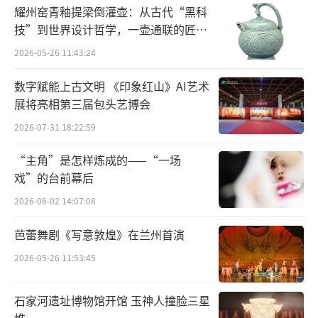
者杜撰了一个不见于历史记载的“七夕定
耀州窑青釉提梁倒灌壶：从古代“黑科
情”事件，赋予了七夕节令另一个长盛不衰的
技”到世界设计哲学，一壶通联的匠心
浪漫主题：李杨爱情。自《长恨歌》后，这一
宇宙
2026-05-26 11:43:24
故事经过了多方演绎，唐代的李商隐的《马
数字赋能上古文明 《印象红山》AI艺术
嵬》、元代白朴的《梧桐雨》和清洪升的《长
展将亮相第三届包头艺博会
生殿》等，都是对这一主题的著名演绎。
2026-07-31 18:22:59
李商隐的《马嵬》其二最为著名：“海外
“主角”是怎样炼成的——“一场
徒闻更九州，他生未卜此生休。空闻虎旅传宵
戏”的台前幕后
柝，无复鸡人报晓筹。此日六军同驻马，当时
2026-06-02 14:07:08
七夕笑牵牛。如何四纪为天子，不及卢家有莫
芭蕾舞剧《写意敦煌》在兰州首演
愁。”
2026-05-26 11:53:45
中晚唐诗人的咏史诗不惧于对时局直露的
讽刺，李商隐这首诗即为代表。这首诗不仅讽
石家河遗址博物馆开馆 玉神人撞脸三星