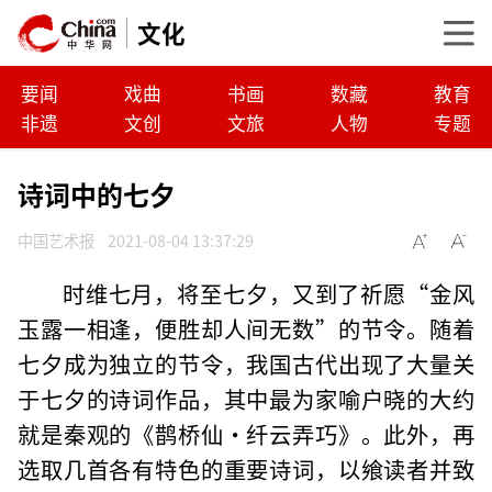
文化
要闻
戏曲
书画
数藏
教育
非遗
文创
文旅
人物
专题
诗词中的七夕
中国艺术报
2021-08-04 13:37:29
时维七月，将至七夕，又到了祈愿“金风
玉露一相逢，便胜却人间无数”的节令。随着
七夕成为独立的节令，我国古代出现了大量关
于七夕的诗词作品，其中最为家喻户晓的大约
就是秦观的《鹊桥仙·纤云弄巧》。此外，再
选取几首各有特色的重要诗词，以飨读者并致