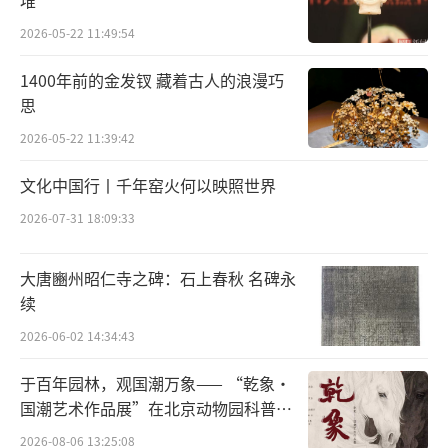
堆
刺辛辣，翻案极巧，而且用典妥帖、对仗绝
2026-05-22 11:49:54
妙，是唐人七律的代表作之一。其中颈联
的“此日六军同驻马，当时七夕笑牵牛”一贯
1400年前的金发钗 藏着古人的浪漫巧
被认为是七律中令人拍案的“绝对”。尾联则
思
借梁武帝《河中之水歌》讽刺玄宗，与当时多
2026-05-22 11:39:42
数作者谴责杨贵妃祸国的角度相比，显然境界
文化中国行丨千年窑火何以映照世界
与视角更高一层。与之类似的还有清人袁枚的
2026-07-31 18:09:33
《马嵬》：“莫唱当年长恨歌，人间亦自有银
河。石壕村里夫妻别，泪比长生殿上多。”
大唐豳州昭仁寺之碑：石上春秋 名碑永
续
此外值得一提的是清人洪升的传奇《长生
2026-06-02 14:34:43
殿》，这是李杨爱情故事的集大成之作，从名
称即可以看出，剧本的主线就是围绕二人“长
于百年园林，观国潮万象—— “乾象·
生殿七夕定情”而展开。《长生殿》创作历经
国潮艺术作品展”在北京动物园科普馆
机动展厅开展
十年，三易其稿，康熙二十七年（1688）完
2026-08-06 13:25:08