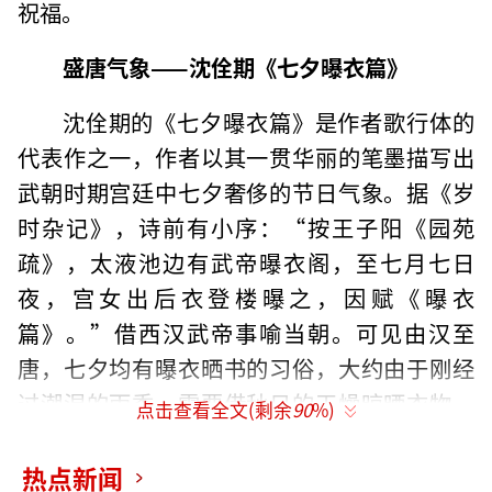
祝福。
盛唐气象——沈佺期《七夕曝衣篇》
沈佺期的《七夕曝衣篇》是作者歌行体的
代表作之一，作者以其一贯华丽的笔墨描写出
武朝时期宫廷中七夕奢侈的节日气象。据《岁
时杂记》，诗前有小序：“按王子阳《园苑
疏》，太液池边有武帝曝衣阁，至七月七日
夜，宫女出后衣登楼曝之，因赋《曝衣
篇》。”借西汉武帝事喻当朝。可见由汉至
唐，七夕均有曝衣晒书的习俗，大约由于刚经
过潮湿的雨季，需要借秋日的干燥晾晒衣物，
点击查看全文(剩余
90
%)
这一风俗一度盛行，如王隐《晋书》记载了司
马懿装病辞官，曹操派人查看，正逢司马懿在
热点新闻