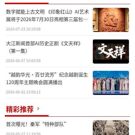
七月七日出门曝书，曹操大怒的故事。《世说
数字赋能上古文明 《印象红山》AI艺术
新语》中也记载了西晋时期阮咸家贫，住道
展将于2026年7月30日亮相第三届包头
南，见道北的族人于这一日晒衣，皆光彩夺
艺博会
2026-07-23 10:10:08
目，于是也用竹竿挑出“大布犊鼻”（即短
裤）晾晒，并自嘲道：“未能免俗，聊复尔
大江新闻首部AI历史正剧《文天祥》
（第一集）
耳。”《世说》又有郝隆七月七日日中仰卧，
2026-06-07 10:05:59
人问其故，曰“我晒书”的趣事，令人捧腹。
唐以后，这一风俗仍在一些地域流行，时有记
“越韵华光·百廿流芳”纪念越剧诞生
载。
120周年主题晚会圆满播出
2026-06-02 15:09:11
《曝衣篇》中描写了宫廷七夕之夜的奢侈
富丽，罗列了灯火楼台的盛景、香气氤氲的氛
精彩推荐
围、宫中女娥的美貌与盛妆、富丽堂皇的陈设
首次曝光！秦军“特种部队”
与飨宴欢会之景。诗中除曝衣外，也出现了结
2026-05-27 11:33:56