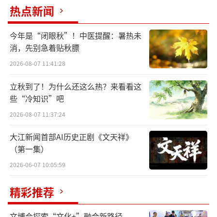
热点新闻
河姆渡文化黑陶刻划猪纹钵
今年是“闭眼秋”！中医提醒：暑热未
消，先别急着贴秋膘
2012年，江西万年仙人洞遗址考古新发现
2026-08-07 11:41:28
尘埃落定。仙人洞遗址发现的陶罐经碳十四测
立秋到了！为什么还这么热？来看看这
定年代距今两万年之久，于是仙人洞遗址陶器
些“冷知识”吧
成为人类历史上最早的陶器。这一考古学结
2026-08-07 11:37:24
论，使得此前关于人类最早的陶器出现于西
亚，继之又有人提出出现于日本的说法不攻自
大江新闻首部AI历史正剧《文天祥》
（第一集）
破。
2026-06-07 10:05:59
此外，广东牛栏洞、广西甑皮岩和湖南玉
精彩推荐
蟾岩等遗址的陶器距今约在1.2万年至1.5万年
之间。另有广西大岩遗址、北京转年遗址、江
文博会探索“文化+”融合新路径