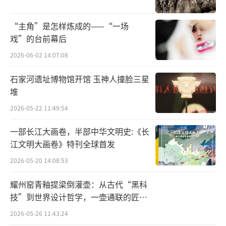
而产生的。
“主角”是怎样炼成的——“一场
陶器的出现是人类主观改造世界、创造世
戏”的台前幕后
界能力的一次飞跃。在此之前，人类以打制石
2026-06-02 14:07:08
器为最基本的生产和生活工具。诚然，当陶器
石家河遗址博物馆开馆 玉神人撞脸三星
产生时石器还在发挥着巨大的生产和生活功
堆
能，但是陶器一旦出现，人类文明的圣火就以
2026-05-22 11:49:54
燎原之势燃烧开来。
一部长江大画卷，半部中华文明史:《长
自人类学会制作陶器以后，为生产和生活
江文明大画卷》特刊全球首发
的创造性劳动与此前大不相同。陶是泥土与火
2026-05-20 14:08:53
结合起来的产物。人的思维活动、立体的想象
耀州窑青釉提梁倒灌壶：从古代“黑科
能力和创造能力，通过易于改造的泥土变成了
技”到世界设计哲学，一壶通联的匠心
陶罐、陶缸、陶釜、陶盆、陶碗等，这些陶器
宇宙
2026-05-26 11:43:24
最先用于生活和生产的需要，特别是饮食的需