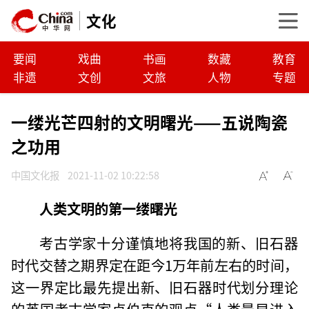
文化
要闻
戏曲
书画
数藏
教育
非遗
文创
文旅
人物
专题
一缕光芒四射的文明曙光——五说陶瓷
之功用
中国文化报
2021-11-02 10:22:58
人类文明的第一缕曙光
考古学家十分谨慎地将我国的新、旧石器
时代交替之期界定在距今1万年前左右的时间，
这一界定比最先提出新、旧石器时代划分理论
的英国考古学家卢伯克的观点“人类最早进入