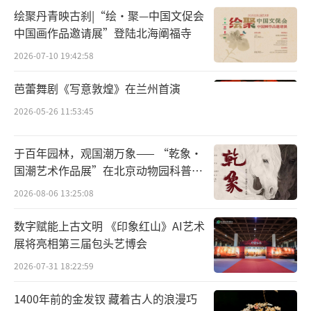
要。如此，人类结束了长期的干食状态，步入
绘聚丹青映古刹|“绘·聚—中国文促会
中国画作品邀请展”登陆北海阐福寺
汤食和干湿混食的阶段，饮食结构发生变化，
食物链条延伸，生命周期拉长，人类改造自然
2026-07-10 19:42:58
的能力首先从饮食上开始，一步步从必然王国
芭蕾舞剧《写意敦煌》在兰州首演
走向了自由王国。饮食文化较之其他一切文化
2026-05-26 11:53:45
最早出现了。
于百年园林，观国潮万象—— “乾象·
因此，陶器较之打制、磨制石器可称之为
国潮艺术作品展”在北京动物园科普馆
人类文明的第一缕曙光。
机动展厅开展
2026-08-06 13:25:08
十分重要的文化符号
数字赋能上古文明 《印象红山》AI艺术
展将亮相第三届包头艺博会
出土陶器所证明的华夏文明发生的历史，
2026-07-31 18:22:59
不仅纠正了安特生等人“中国原始陶器由西亚
传入”的谬说，证明了中国陶器生产早于日本
1400年前的金发钗 藏着古人的浪漫巧