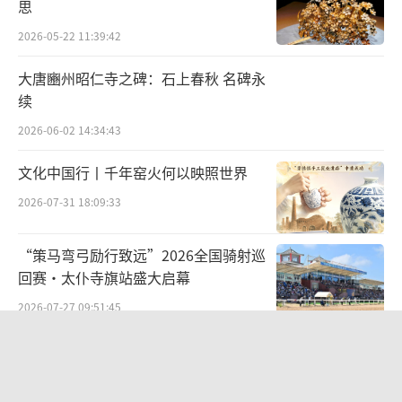
思
等国的事实，同时还解决了历史文献记述的错
讹。
2026-05-22 11:39:42
大唐豳州昭仁寺之碑：石上春秋 名碑永
《史记》载：“舜耕历山，历山之人皆让
续
畔，渔雷泽，雷泽上人皆让居，陶河滨，河滨
2026-06-02 14:34:43
器皆不苦窳。”《韩非子》也说：“东夷之陶
者器苦窳，舜往陶焉，期年而器牢。”《大戴
文化中国行丨千年窑火何以映照世界
礼注补》有记：“曰重华，好学孝友，闻于四
2026-07-31 18:09:33
海，陶渔事亲。”上述文献均极言虞舜品德高
尚，能力非常，解决了东夷人制陶而苦窳的难
“策马弯弓励行致远”2026全国骑射巡
回赛·太仆寺旗站盛大启幕
题。这在当时真可谓功盖当世，善莫大焉。于
是以李斯为代表的《仓颉篇》作牵强附会之
2026-07-27 09:51:45
论：“舜始为陶。”
从红山古玉年兽溯源文明根脉 数字艺术
《印象红山》落地包头艺博会
战国时期的另一名著《吕氏春秋》有
2026-07-29 14:19:44