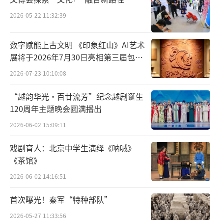
苏神仙洞遗址等发现的陶器也在万年以上。这
2026-05-22 11:32:39
些遗址发现的陶器及其碎片可能包括陶罐、陶
缸、陶盆、陶碗、陶釜等。
数字赋能上古文明 《印象红山》AI艺术
展将于2026年7月30日亮相第三届包头
可以相信，随着考古发掘工作的深入，还
艺博会
2026-07-23 10:10:08
会有新的更多的同类遗址被发现。人类在万年
以前的活动状态会越来越清晰可见，原始陶器
“越韵华光·百廿流芳”纪念越剧诞生
会越来越丰富、多样，陶器记述的早期人类的
120周年主题晚会圆满播出
光辉会日显夺目。
2026-06-02 15:09:11
戏剧育人：北京中学生演绎《呐喊》
在人类生存的早期，获取或创造维持生命
《茶馆》
的物质是人的第一要务。虽然精神和心灵也需
2026-06-02 14:16:51
要一定程度的慰藉，但那时的精神需求毕竟不
是主要矛盾。因此，陶器和主要作为生产工具
首次曝光！秦军“特种部队”
的石器一样都是为着解决人的生命和生存问题
2026-05-27 11:33:56