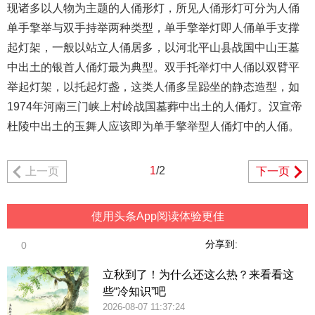
现诸多以人物为主题的人俑形灯，所见人俑形灯可分为人俑
单手擎举与双手持举两种类型，单手擎举灯即人俑单手支撑
起灯架，一般以站立人俑居多，以河北平山县战国中山王墓
中出土的银首人俑灯最为典型。双手托举灯中人俑以双臂平
举起灯架，以托起灯盏，这类人俑多呈跽坐的静态造型，如
1974年河南三门峡上村岭战国墓葬中出土的人俑灯。汉宣帝
杜陵中出土的玉舞人应该即为单手擎举型人俑灯中的人俑。
1
/2
上一页
下一页
使用头条App阅读体验更佳
分享到:
0
立秋到了！为什么还这么热？来看看这
些“冷知识”吧
2026-08-07 11:37:24