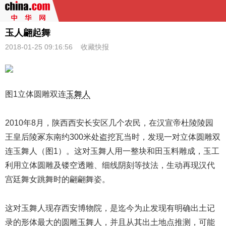
玉人翩起舞
2018-01-25 09:16:56
收藏快报
图1立体圆雕双连
玉舞人
2010年8月，陕西西安长安区几个农民，在汉宣帝杜陵陵园
王皇后陵冢东南约300米处盗挖瓦当时，发现一对立体圆雕双
连玉舞人（图1）。这对玉舞人用一整块和田玉料雕成，玉工
利用立体圆雕及镂空透雕、细线阴刻等技法，生动再现汉代
宫廷舞女跳舞时的翩翩舞姿。
这对玉舞人现存西安博物院，是迄今为止发现有明确出土记
录的形体最大的圆雕玉舞人，并且从其出土地点推测，可能