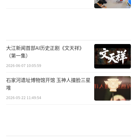
刚刚醒来略略还带些酒意,一副慵懒的模样,这种
状态下最容易想起昨夜的雨疏风骤,于是赶
忙“试问卷帘人”，侍女撇了一眼窗外：“却
道海棠依旧。”但对生活观察细致入微的女诗
人却根本不相信侍女所言。一个“试”字用得
大江新闻首部AI历史正剧《文天祥》
绝妙，词人急于想知道，但似乎又不敢知
（第一集）
道……
2026-06-07 10:05:59
随即，李清照像是喃喃自语，又像是对着
石家河遗址博物馆开馆 玉神人撞脸三星
侍女说道：“知否?知否?应是绿肥红
堆
瘦!”，“你可知道，你可知道，经历了一夜风
2026-05-22 11:49:54
雨，海棠花怎么还可能和昨日一样呢？肯定是
绿叶依旧繁茂，但红花已经凋零了。”