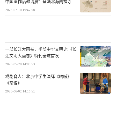
重阳，玉枕纱橱，半夜凉初透。
中国画作品邀请展”登陆北海阐福寺
2026-07-10 19:42:58
东篱把酒黄昏后，有暗香盈袖。莫道不销
魂，帘卷西风，人比黄花瘦。”
这是一首少妇思归之词，单从字面上看，
找不到一个字的你情我爱，你思我恋，但那种
一部长江大画卷，半部中华文明史:《长
东篱把酒、深秋怀人的孤独气氛却浓得怎么都
江文明大画卷》特刊全球首发
化解不开……
2026-05-20 14:08:53
关于这首词从古至今还流传着一个好玩的
戏剧育人：北京中学生演绎《呐喊》
故事。据元代伊士珍的《琅环记》记载：“易
《茶馆》
安以重阳《醉花明》词函致赵明诚。明诚叹
2026-06-02 14:16:51
赏，自愧弗逮，务欲胜之。一切谢客，忌食忘
寝者三日夜，得五十阕，杂易安作以示友人陆
德夫。德夫玩之再三，曰：‘只三句绝佳’。