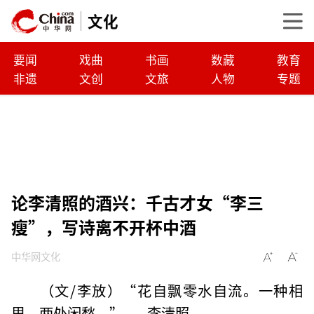
文化
要闻
戏曲
书画
数藏
教育
非遗
文创
文旅
人物
专题
论李清照的酒兴：千古才女“李三
瘦”，写诗离不开杯中酒
中华网文化
（文/李放）“花自飘零水自流。一种相
思，两处闲愁。”——李清照