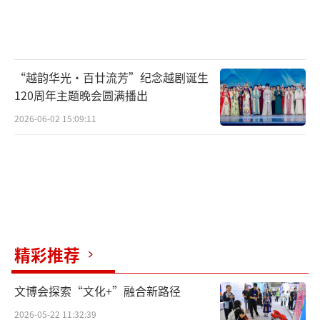
巧、娇憨可人展现得淋漓尽致。酒乡花海，轻
舟荡漾，好一个“良辰美景莫辜负，酒不醉人
人自醉。”
“越韵华光·百廿流芳”纪念越剧诞生
120周年主题晚会圆满播出
2026-06-02 15:09:11
而在李清照的另一首《如梦令·昨夜雨疏
风骤》里也有对“酒醉”的描写。
“昨夜雨疏风骤，浓睡不消残酒”，词首
一句，作者依旧是开门见山：昨夜虽然细雨如
精彩推荐
织，但风却刮得猛烈。晚上又饮了一些酒,睡的
很沉,直到早上醒来酒意还没有完全退去。一开
文博会探索“文化+”融合新路径
始就将整首词的时间、环境勾勒得十分清楚。
2026-05-22 11:32:39