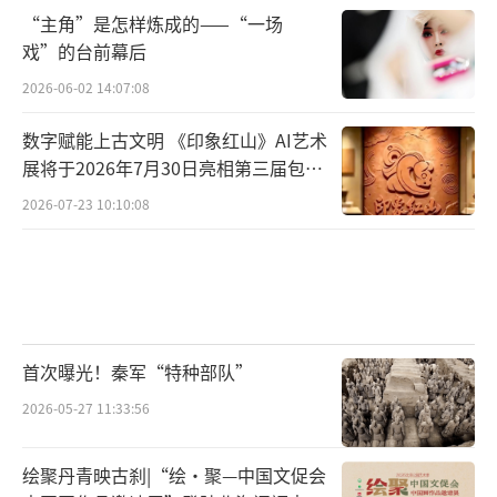
“主角”是怎样炼成的——“一场
戏”的台前幕后
这首词一问世，便轰动了整个东京。据
2026-06-02 14:07:08
《尧山堂外纪》卷五十四记载：“当时文士莫
不击节称赏，未有能道之者”。尔后，李清照
数字赋能上古文明 《印象红山》AI艺术
展将于2026年7月30日亮相第三届包头
就“一发不可收拾”，成为了一代“婉约词
艺博会
宗”。明末清初韵学家沈谦在其《填词杂说》
2026-07-23 10:10:08
将李清照与李后主并提说：“男中李后主，女
中李易安，极是当行本色。”
纵观李清照的词句，其着实善写“瘦”，
并获得了“李三瘦”的雅号，但在这名垂青史
首次曝光！秦军“特种部队”
的“三瘦“之中都离不开杯中之物……
2026-05-27 11:33:56
“薄雾浓云愁永昼，瑞脑消金兽。佳节又
绘聚丹青映古刹|“绘·聚—中国文促会