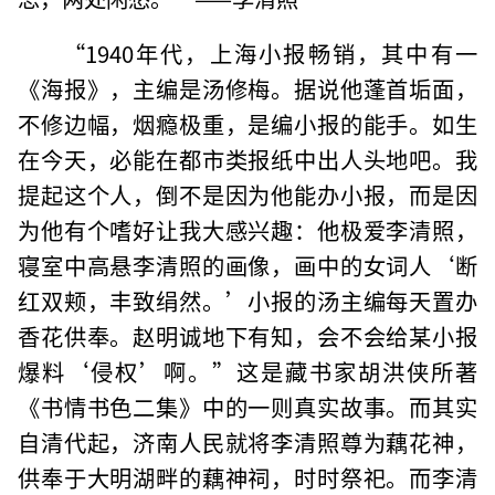
“1940年代，上海小报畅销，其中有一
《海报》，主编是汤修梅。据说他蓬首垢面，
不修边幅，烟瘾极重，是编小报的能手。如生
在今天，必能在都市类报纸中出人头地吧。我
提起这个人，倒不是因为他能办小报，而是因
为他有个嗜好让我大感兴趣：他极爱李清照，
寝室中高悬李清照的画像，画中的女词人‘断
红双颊，丰致绢然。’小报的汤主编每天置办
香花供奉。赵明诚地下有知，会不会给某小报
爆料‘侵权’啊。”这是藏书家胡洪侠所著
《书情书色二集》中的一则真实故事。而其实
自清代起，济南人民就将李清照尊为藕花神，
供奉于大明湖畔的藕神祠，时时祭祀。而李清