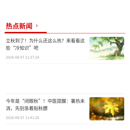
为之沉醉……
“常记溪亭日暮”，首句词便将读者拉到
热点新闻
了日落时分的溪亭岸边。青春靓丽，妩媚婀娜
的词作者，酒醉忘却回家之路，以致于驾着一
立秋到了！为什么还这么热？来看看这
些“冷知识”吧
叶扁舟，误入到一片盛放的荷花丛中。亭亭玉
2026-08-07 11:37:24
立的荷花与游兴未尽的少年才女，这样的美
景，一下子跃然纸上，呼之欲出。
而后一连两个“争渡”，则表达着主人公
急于从迷途中找寻出路的焦灼心情，正是由
今年是“闭眼秋”！中医提醒：暑热未
于“争渡”，又“惊起一滩鸥鹭”，把停栖洲
消，先别急着贴秋膘
渚上的鸥鹭吓得四散纷飞……
2026-08-07 11:41:28
短短的33个字，将作者少女时期的顽皮机