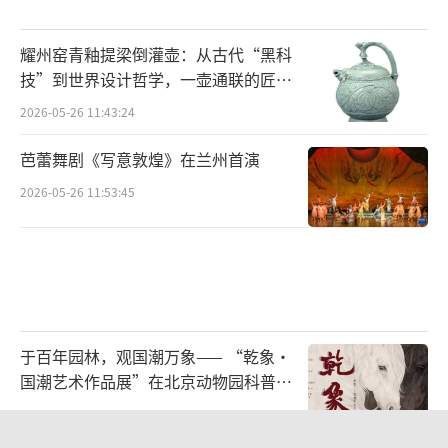
明城诘之。答曰：‘莫道不消魂，帘卷西风，
人比黄花瘦。’正易安作也。”翻译成今天的
耀州窑青釉提梁倒灌壶：从古代“黑科
技”到世界设计哲学，一壶通联的匠心
白话文，就是清照写好《醉花阴》一词后，寄
宇宙
给了赵明诚，赵明诚一方面赞赏有加，一方面
2026-05-26 11:43:24
又不太服气，自认为用点心也能跟老婆写得一
芭蕾舞剧《写意敦煌》在兰州首演
样好。于是就闭门谢客，废寝忘食狂写了三天
2026-05-26 11:53:45
三夜，写成了五十阕，并与李清照的词混在一
起请好朋友陆德夫赏鉴。德夫看了半天，才蹦
出一句话来：“只有‘莫道不销魂，帘卷西
风，人比黄花瘦’三句绝佳……”估计赵明诚
听了这话之后，气得都快坐地下了。但从此再
于百年园林，观国潮万象—— “乾象·
也不敢跟老婆比拼诗艺了……
国潮艺术作品展”在北京动物园科普馆
机动展厅开展
2026-08-06 13:25:08