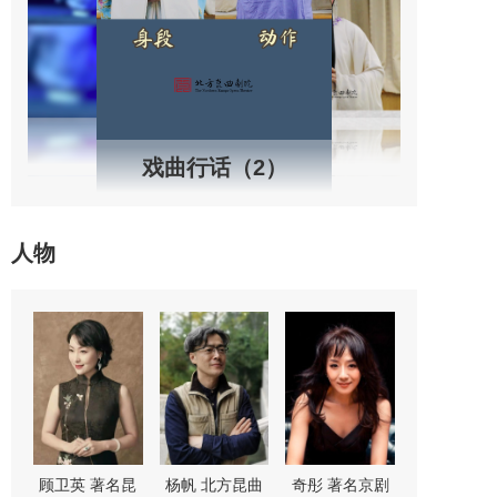
戏曲行话（2）
人物
“鼓
顾卫英 著名昆
杨帆 北方昆曲
奇彤 著名京剧
舒桐 著名