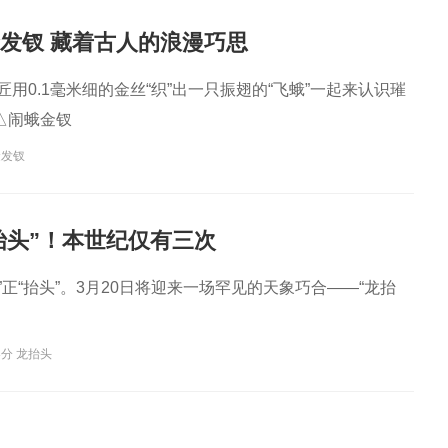
金发钗 藏着古人的浪漫巧思
匠用0.1毫米细的金丝“织”出一只振翅的“飞蛾”一起来认识璀
△闹蛾金钗
金发钗
抬头”！本世纪仅有三次
”正“抬头”。3月20日将迎来一场罕见的天象巧合——“龙抬
分 龙抬头