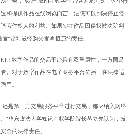
易平台，“铸造”成NFT数字作品供大家浏览，这个行
制造和提供作品在线浏览而言，法院可以判决停止侵
障著作权人的利益。如果NFT作品因侵权被法院判
造者”要对最终购买者承担违约责任。
NFT数字作品的交易平台具有双重属性，一方面是
营者。对于数字作品在电子商务平台传播，在法律适
以适用。
，还是第三方交易服务平台进行交易，都应纳入网络
。”华东政法大学知识产权学院院长丛立先认为，发
融安全的法律责任。
昆
尚长荣 著名京
刘秀荣 京剧表
杨凤一 北方昆
王玉璞 京剧