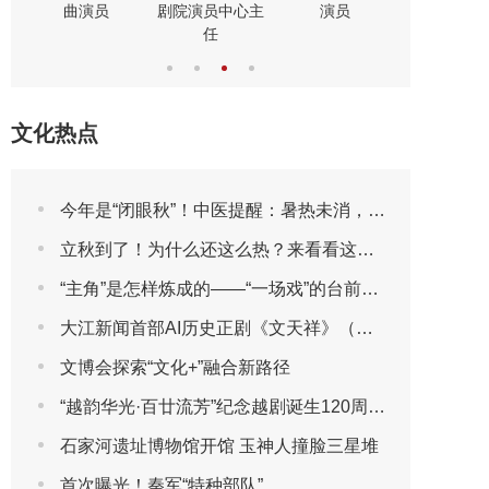
曲演员
剧院演员中心主
演员
演员
任
文化热点
今年是“闭眼秋”！中医提醒：暑热未消，先别急着贴秋膘
立秋到了！为什么还这么热？来看看这些“冷知识”吧
“主角”是怎样炼成的——“一场戏”的台前幕后
大江新闻首部AI历史正剧《文天祥》（第一集）
文博会探索“文化+”融合新路径
“越韵华光·百廿流芳”纪念越剧诞生120周年主题晚会圆满播出
石家河遗址博物馆开馆 玉神人撞脸三星堆
首次曝光！秦军“特种部队”