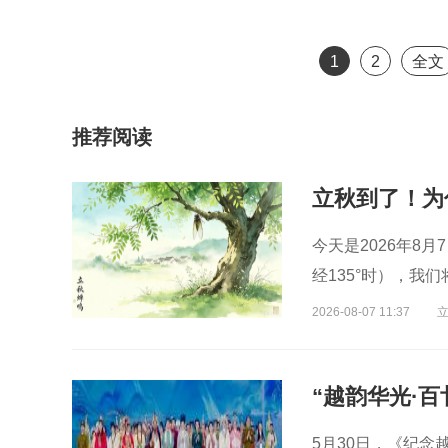
主
演员
演员
曲演员
1
2
全文
推荐阅读
立秋到了！为
今天是2026年8
经135°时），
2026-08-07 11:37
5月30日，《纪念