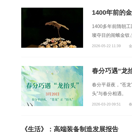
1400年前的
1400多年前隋朝工
璨夺目的闹蛾金钗
2026-05-22 11:39
春分巧遇“龙
春分平昼夜，“苍龙
头”与春分相遇。
2026-03-20 09:51
春
《生活》：高端装备制造发展报告