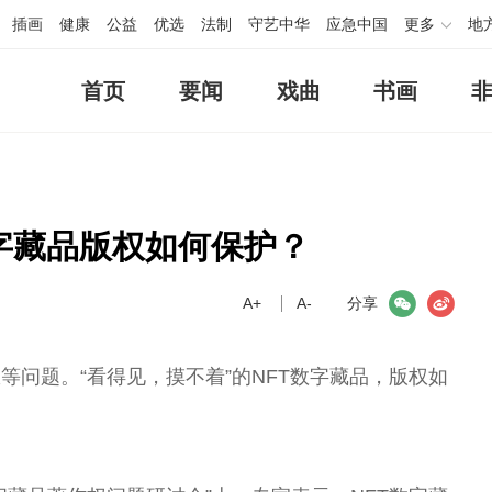
插画
健康
公益
优选
法制
守艺中华
应急中国
更多
地
首页
要闻
戏曲
书画
数字藏品版权如何保护？
A+
微信
A-
微博
分享
等问题。“看得见，摸不着”的NFT数字藏品，版权如