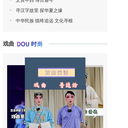
文贯中西 博古通今
寻汉字故里 探华夏之缘
中华民族 慎终追远 文化寻根
戏曲