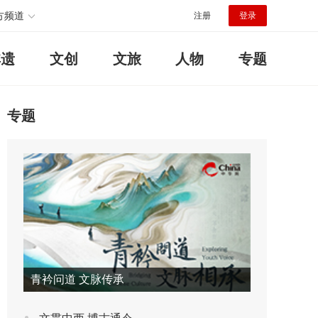
方频道
注册
登录
非遗
文创
文旅
人物
专题
专题
青衿问道 文脉传承