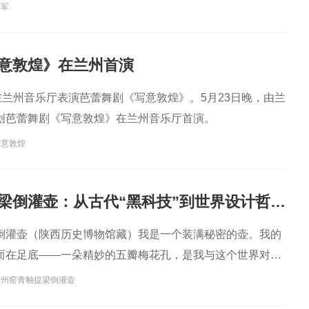
秦军
意敦煌》在兰州首演
在兰州音乐厅表演芭蕾舞剧《写意敦煌》。5月23日晚，由兰
创芭蕾舞剧《写意敦煌》在兰州音乐厅首演。
写意敦煌
耀州窑青釉提梁倒灌壶：从古代“黑科技”到世界设计哲学，一壶通联的匠心宇宙
倒灌壶（陕西历史博物馆藏）我是一个装满秘密的壶。我的
而在足底——一朵精妙的五瓣梅花孔，是我与这个世界对话
耀州窑青釉提梁倒灌壶