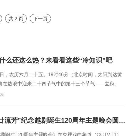
剧表演艺术家
演艺术家
曲剧院院长
王”
共
2
页
下一页
什么还这么热？来看看这些“冷知识”吧
月7日，农历六月二十五。19时46分（北京时间，太阳到达黄
我们将在热浪中迎来二十四节气中的第十三个节气——立秋。
立秋
“越韵华光·百廿流芳”纪念越剧诞生120周年主题晚会圆满播出
越剧诞生120周年主题晚会》在央视戏曲频道（CCTV-11）