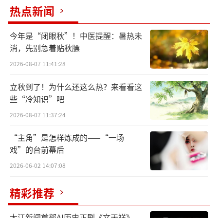
热点新闻
作品入选百年中国画展、全国美术作品
展、并入编《中国现代美术全集》、《百年中
今年是“闭眼秋”！中医提醒：暑热未
国画集》、《中国当代美术家图录》、《中央
消，先别急着贴秋膘
美术学院美术馆藏精品大系-中国现当代水墨
2026-08-07 11:41:28
卷》。
立秋到了！为什么还这么热？来看看这
为天安门城楼中央创作写意花鸟画《江山
些“冷知识”吧
多娇》。
2026-08-07 11:37:24
与画家李春海合作为中国驻澳大利亚大使
“主角”是怎样炼成的——“一场
戏”的台前幕后
馆主楼门厅创作青绿山水《江山耸翠图》。
2026-06-02 14:07:08
作品为中国美术馆、中央美术学院美术
精彩推荐
馆、天安门城楼、中国驻澳大利亚大使馆、江
苏省美术馆及台湾、澳门、美国缅因州立大学
大江新闻首部AI历史正剧《文天祥》