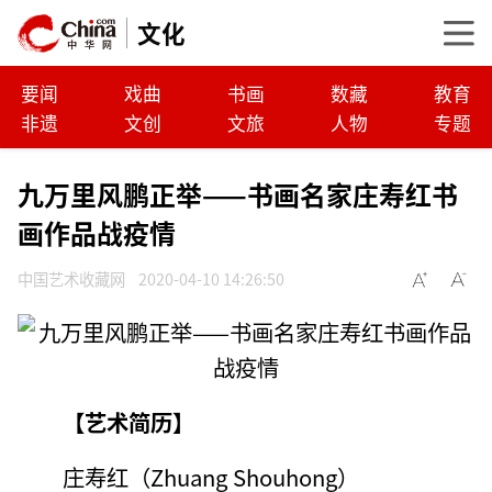
文化
要闻
戏曲
书画
数藏
教育
非遗
文创
文旅
人物
专题
九万里风鹏正举——书画名家庄寿红书
画作品战疫情
中国艺术收藏网
2020-04-10 14:26:50
【艺术简历】
庄寿红（Zhuang Shouhong）