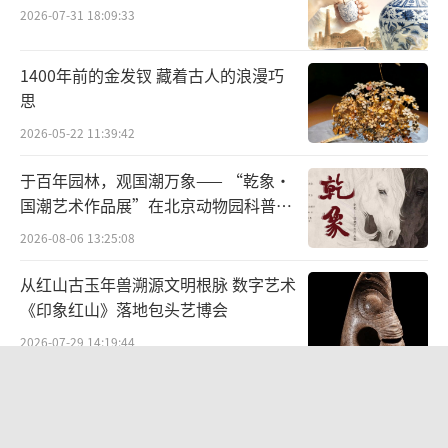
时机，更是中国画高等教育的崭新一页，庄寿
2026-07-31 18:09:33
红自愿报名花鸟画科，成为中央美术学院国画
1400年前的金发钗 藏着古人的浪漫巧
系分科后最早的学生之一。在叶浅予、蒋兆
思
和、刘凌仓、李斛、李可染、李苦禅、郭味
2026-05-22 11:39:42
蕖、田世光诸先生的培育下，在“传统、生
活、技巧同步进行”，“临摹、写生、创作三
于百年园林，观国潮万象—— “乾象·
国潮艺术作品展”在北京动物园科普馆
位一体”教学体系创建过程中，庄寿红经历这
机动展厅开展
2026-08-06 13:25:08
个难得的机遇，影响了她一生艺术思维和创作
导向。从此她坚持而毫不动摇地在这条正途大
从红山古玉年兽溯源文明根脉 数字艺术
道上走下去。
《印象红山》落地包头艺博会
2026-07-29 14:19:44
“景山绘心・六省中国画精品邀请展”
——登陆景山观德殿 六省名家笔墨共绘
庄寿红2017年书法——献给抗疫英雄们
中轴雅韵
2026-07-10 19:28:34