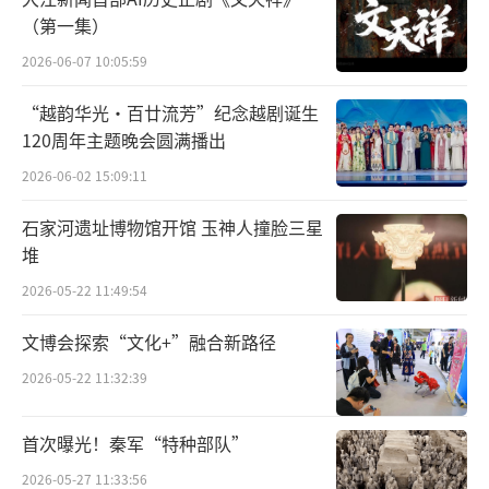
等文化机构陈列与收藏。
（第一集）
2026-06-07 10:05:59
出版有《中国近现代名家画集——庄寿
红》、《中国美术家大系——庄寿红》等。
“越韵华光·百廿流芳”纪念越剧诞生
120周年主题晚会圆满播出
作品曾参加在俄罗斯、美国、巴黎联合国
2026-06-02 15:09:11
教科文卫组织、日本、西班牙、白俄罗斯、阿
根廷、印度、巴基斯坦、印度尼西亚、马来西
石家河遗址博物馆开馆 玉神人撞脸三星
堆
亚等诸多国家及香港、澳门、台湾地区举办的
2026-05-22 11:49:54
中国画展和艺术考察与交流。在传统中国画的
基础上，广泛吸纳东西方艺术的精华，以当代
文博会探索“文化+”融合新路径
人的审美情怀，对写意花鸟画、山水人物画的
2026-05-22 11:32:39
新语言、新形态作了多方位探索，形成奔放、
淳厚和富有人文气息的艺术风格。
首次曝光！秦军“特种部队”
2026-05-27 11:33:56