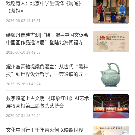
戏剧育人：北京中学生演绎《呐喊》
庄寿红抗疫书法-2020年
《茶馆》
2026-06-02 14:16:51
来之于天地正气的大美
绘聚丹青映古刹|“绘·聚—中国文促会
——读庄寿红的画有感
中国画作品邀请展”登陆北海阐福寺
文/郭怡孮
2026-07-10 19:42:58
耀州窑青釉提梁倒灌壶：从古代“黑科
我与庄寿红是同行、同道、同门，相知相
技”到世界设计哲学，一壶通联的匠心
交已将近六十多年，经历过同样的社会变革和
宇宙
2026-05-26 11:43:24
艺术思潮的激荡沉浮，也有着同样的教学经历
和艺术创作的艰辛体验，更重要的是有着十分
数字赋能上古文明 《印象红山》AI艺术
展将亮相第三届包头艺博会
相近的艺术观念和追求。她是我一直关注的画
家和益友。
2026-07-31 18:22:59
文化中国行丨千年窑火何以映照世界
1960年，这是中国画从冷遇到复兴的大好