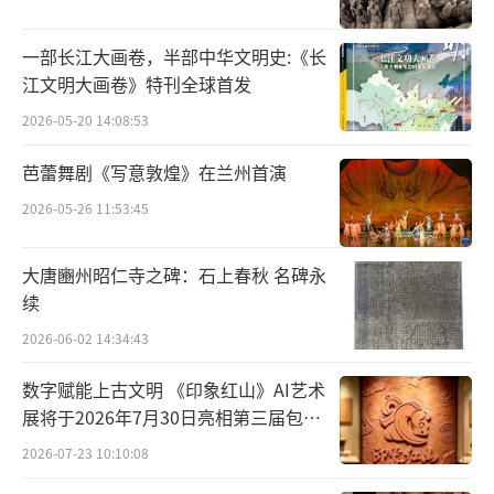
2015年元月在北京山水文园保利大厦举办
了“千顷霞光——庄寿红中国画作品展”。
一部长江大画卷，半部中华文明史:《长
江文明大画卷》特刊全球首发
2019年11月在中国美术馆举办了“逐写春
2026-05-20 14:08:53
光——庄寿红中国画作品展”。由中国文联指
导，中国美术家协会、清华大学美术学院、中
芭蕾舞剧《写意敦煌》在兰州首演
国画学会、中国女画家协会主办，中央文史馆
2026-05-26 11:53:45
书画院、北京市文史馆、人民日报社神州书画
院、李可染画院等单位联合协办，中国艺术研
大唐豳州昭仁寺之碑：石上春秋 名碑永
续
究院美术研究所学术支持。此次展览展出了不
同历史时期的中国画作品六十余幅，作品涵盖
2026-06-02 14:34:43
了花鸟、山水、人物等中国画种类。
数字赋能上古文明 《印象红山》AI艺术
展将于2026年7月30日亮相第三届包头
艺博会
2026-07-23 10:10:08