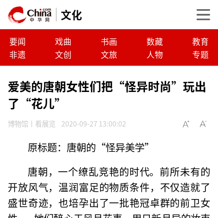
文化
要闻
戏曲
书画
数藏
教育
非遗
文创
文旅
人物
专题
爱美的唐朝女性们把“怪异时尚”玩出
了“花儿”
博物馆丨看展览
2020-09-27 13:00:02
原标题：唐朝的“怪异美学”
唐朝，一个缭乱竞艳的时代。前所未有的
开放风气，温润富足的物质条件，不仅造就了
盛世奇迹，也培孕出了一批艳冠卓群的前卫女
性——她们醉心于风月花事，用日新月异的妆束