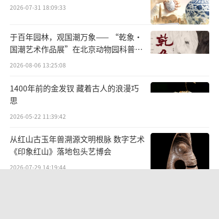
2026-07-31 18:09:33
于百年园林，观国潮万象—— “乾象·
国潮艺术作品展”在北京动物园科普馆
机动展厅开展
唐 周昉《簪花仕女图》
2026-08-06 13:25:08
长安城中的士女游春寻芳，在遇上名花驻
1400年前的金发钗 藏着古人的浪漫巧
足观赏时，往往弃帷幕不用，而是将自己的长
思
裙解下，插在杖杆上作为帷幕。久而久之，人
2026-05-22 11:39:42
们就将这种由裙而来的屏障称为“ 裙幄 ”。
从红山古玉年兽溯源文明根脉 数字艺术
《印象红山》落地包头艺博会
若真如上述所说，这裙的宽度，怎么说也
2026-07-29 14:19:44
得有小半张床单大了。将它套在身上，岂不是
把自己当成了移动的衣架？现代女孩们的长裙
闪鱼随身WiFi亮相凉山火把节：稳稳地
火一把！
再飘逸，遇上唐朝女子这一件席地的宽裙，恐
2026-08-03 12:57:44