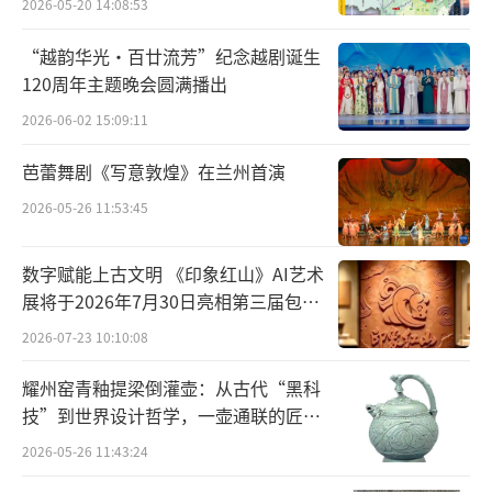
2026-05-20 14:08:53
在唐玄宗多年的励精图治下，大唐迎来
“越韵华光·百廿流芳”纪念越剧诞生
120周年主题晚会圆满播出
了“开元盛世”。 国力得到大力发展的同时 ，
女子们的身材也日益横向发展。
2026-06-02 15:09:11
芭蕾舞剧《写意敦煌》在兰州首演
2026-05-26 11:53:45
数字赋能上古文明 《印象红山》AI艺术
唐 西安郭庄韩休墓壁画（局部）
展将于2026年7月30日亮相第三届包头
艺博会
唐 新疆吐鲁番阿斯塔那张礼臣墓 《舞乐图》
2026-07-23 10:10:08
同样是起舞的女性形象， 韩休墓壁画中代
耀州窑青釉提梁倒灌壶：从古代“黑科
技”到世界设计哲学，一壶通联的匠心
表开元时期的女性，比起《舞乐图》中代表武
宇宙
周时期的女性的颀长，明显更为丰腴圆柔。 唐
2026-05-26 11:43:24