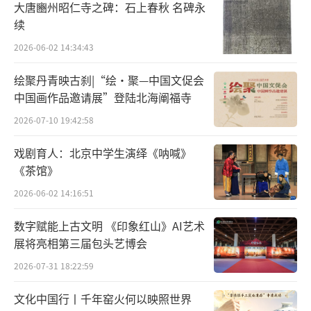
朝“ 以胖为美 ”的审美，正是在这个时期形
大唐豳州昭仁寺之碑：石上春秋 名碑永
成。
续
2026-06-02 14:34:43
在慵懒的盛世光景里，这些唐代胖妹
们“饱食终日无所用心”，坐等发福。
绘聚丹青映古刹|“绘·聚—中国文促会
中国画作品邀请展”登陆北海阐福寺
她们在圆满如月的脸颊上涂上红妆，后发
2026-07-10 19:42:58
松垂至肩颈处结成小髻，再披上一件宽松的裙
戏剧育人：北京中学生演绎《呐喊》
装。这裙装由全幅布料拼缝成片，腰部打上褶
《茶馆》
裥压成一段裙腰。 宽裙 由此成为了一种潮流。
2026-06-02 14:16:51
不过，如果只是因为这种裙款式较为宽松
数字赋能上古文明 《印象红山》AI艺术
就被列为“怪异”的时尚，未免有点名过其
展将亮相第三届包头艺博会
实。 《开元天宝遗事》 中有一段对于此裙的描
2026-07-31 18:22:59
述：“ 长安士女游春野步，遇名花则设席藉
文化中国行丨千年窑火何以映照世界
草，以红裙递相插挂，以为宴幄。 ”