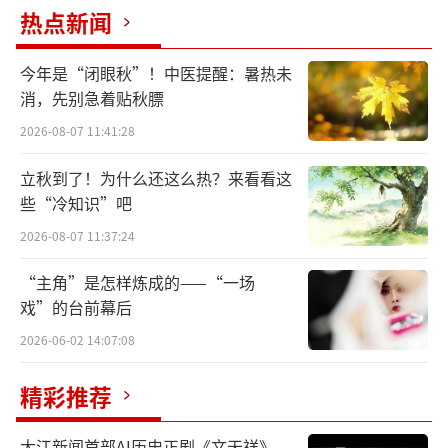
昏君庸官。
热点新闻
今年是“闭眼秋”！中医提醒：暑热未
消，先别急着贴秋膘
2026-08-07 11:41:28
唐 “段简壁”墓壁画临本
立秋到了！为什么还这么热？来看看这
若说从前女子们爱美，还秉持着“女为悦
些“冷知识”吧
己者容”的取悦心态，到了唐朝，尤其是武则
2026-08-07 11:37:24
天执政时期，女性对美的追求，则已经到
“主角”是怎样炼成的——“一场
了“明目张胆”的地步。唐玄宗继位后，对于
戏”的台前幕后
盛行于女性间的奢靡风气实在看不下去了，开
2026-06-02 14:07:08
元二年的一道命令，宫中的绫罗绸缎便付之一
炬。
精彩推荐
大江新闻首部AI历史正剧《文天祥》