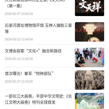
（第一集）
2026-06-07 10:05:59
武则天像
石家河遗址博物馆开馆 玉神人撞脸三星
但是，大火虽烧毁了衣物，却浇灭不了女
堆
子们心头蠢蠢欲动的爱美之“火”。在往后的
2026-05-22 11:49:54
岁月里，比起美丽的小裙子，她们还发展出了
文博会探索“文化+”融合新路径
更多令 人匪夷所思的装扮， 即使用今天的眼光
2026-05-22 11:32:39
看来，也无比地超（ɡuǐ）前（yì）。
到底是什么样的妆束，令唐朝女子不顾文
首次曝光！秦军“特种部队”
人的微词、帝王的禁令，始终如一地坚守在追
2026-05-27 11:33:56
求时尚的第一线？ 就让我们一起走进唐朝，探
索那些 令人上瘾的“怪异美学” 吧。
一部长江大画卷，半部中华文明史:《长
江文明大画卷》特刊全球首发
裙幄