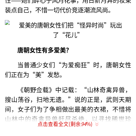
装点自己，不惜一切代价竞逐潮流风尚。
唐朝女性有多爱美？
当普通少女们“为爱痴狂”时，唐朝女性
们正在为“美”发愁。
《朝野佥载》中记载：“山林奇禽异兽，
搜山荡谷，扫地无遗。”说的正是，武则天期
间，女子们为了争相做出最美的衣裙，不惜将
山林中的奇禽异兽赶尽杀绝，以寻找稀世珍
点击查看全文(剩余
94
%)
材。这霹雳手段，丝毫不逊于掠夺良家妇女的