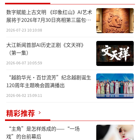
少年儿童的美育素养和对艺术的感受能
数字赋能上古文明 《印象红山》AI艺术
力，其实需要靠长时间的耳濡目染，靠润物细
展将于2026年7月30日亮相第三届包头
无声般的熏陶，才能起到作用。国家教育部也
艺博会
2026-07-23 10:10:08
正是看到美育教育的特殊性和长期性，于2023
大江新闻首部AI历史正剧《文天祥》
年颁发了《教育部关于全面实施学校美育浸润
（第一集）
行动的通知》，这个通知里的关键词是“浸
2026-06-07 10:05:59
润”，非常精准地抓住美育的特点。“浸
润”就意味着这是长期的、全面的、日常的，
“越韵华光·百廿流芳”纪念越剧诞生
它包含和渗透在学校教育、家庭教育、社会教
120周年主题晚会圆满播出
育的方方面面、点点滴滴中，因此跟环境的关
2026-06-02 15:09:11
系特别紧密。
精彩推荐
当下，少儿美育有不少误区，其中之一，
“主角”是怎样炼成的——“一场
就是把少儿的美育窄化成一种单一性、技能性
戏”的台前幕后