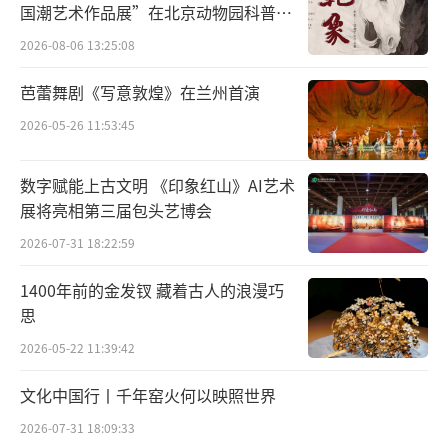
国潮艺术作品展”在北京动物园科普馆
机动展厅开展
误区之二，是重视孩子们艺术技能的培养
2026-08-06 13:25:08
与提升，而忽视了对孩子们审美情趣、鉴赏能
芭蕾舞剧《写意敦煌》在兰州首演
力和共情能力等感情素养的培育与锤炼。
2026-05-26 11:53:45
众所周知，孩子们长大后，最终能成为艺
数字赋能上古文明 《印象红山》AI艺术
术家的毕竟还是极少数，但对艺术的欣赏与享
展将亮相第三届包头艺博会
受应该属于我们每一位现代公民。从这个意义
2026-07-31 18:22:59
上说，从小对孩子们进行审美情趣和鉴赏能力
的培育，将是每一位孩子受益终生的事情。随
1400年前的金发钗 藏着古人的浪漫巧
着科技的发展，尤其是AI人工智能的不断迭
思
代，越来越多事情将由机器所取代。而人类的
2026-05-22 11:39:42
审美、共情的能力将会变得越来越重要，因为
文化中国行丨千年窑火何以映照世界
这些感性能力是人工智能至今所不具备的。
2026-07-31 18:09:33