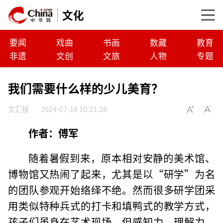
文化
要闻
戏曲
书画
数藏
教育
非遗
文创
文旅
人物
专题
我们需要什么样的少儿美育？
文汇报
2024-07-18 10:21:28
作者：傅军
随着暑假到来，原本相对安静的美术馆、
博物馆又热闹了起来，尤其是以“研学”为名
的团队参观开始络绎不绝。然而很多研学团采
用类似特种兵式的打卡和填鸭式的教学方式，
孩子们虽身在艺术现场，但感知力、理解力、