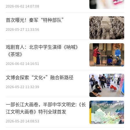
的美术教育、音乐教育和舞蹈教育。
2026-06-02 14:07:08
美育是以美为索引，背后更多是一种人文
首次曝光！秦军“特种部队”
的素养和温度，是一种超越日常生活之上的诗
2026-05-27 11:33:56
意和情怀。奥地利哲学家鲁道夫·斯坦纳曾提
出人类有12种感觉，不同感觉之间其实是相通
戏剧育人：北京中学生演绎《呐喊》
的，不能隔离开来区别对待，多种感觉必须融
《茶馆》
合在一起。所以，博伊斯强调通感艺术，试图
2026-06-02 14:16:51
打通视觉、嗅觉、听觉、触觉和意识的综合作
文博会探索“文化+”融合新路径
用，拓展艺术种类的涉及方向。
2026-05-22 11:32:39
因此，在少儿美育中，要用通感的意识来
看待各种门类的艺术的关系，这对于培养孩子
一部长江大画卷，半部中华文明史:《长
江文明大画卷》特刊全球首发
们的艺术兴趣，将会起到潜移默化又润物细无
2026-05-20 14:08:53
声的作用。比如，学校和家长可以通过展览、