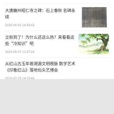
美育是一种感受性的教育，只有通过亲身
大唐豳州昭仁寺之碑：石上春秋 名碑永
的体验与感受，才能培养起孩子们对真善美的
续
兴趣与激情。每一次现场参观、每一次实地探
2026-06-02 14:34:43
访、每一次心灵体悟，都在孩子们的心灵里种
下一颗种子。有了合适的土壤和气候，这些种
立秋到了！为什么还这么热？来看看这
些“冷知识”吧
子就会慢慢发芽，茁壮成长。培育土壤与播撒
种子，切不能急于求成。不能在孩子们还没有
2026-08-07 11:37:24
对艺术有足够兴趣的前提下，就盲目地安排他
从红山古玉年兽溯源文明根脉 数字艺术
们学各种艺术的技能与技巧，这是本末倒置，
《印象红山》落地包头艺博会
看似抄了近路，一旦孩子没了兴趣，那就前功
2026-07-29 14:19:44
尽弃。
“策马弯弓励行致远”2026全国骑射巡
回赛·太仆寺旗站盛大启幕
误区之三，在于太过功利化。不少家长，
特别热衷于比赛和获奖，不惜通过支付价格不
2026-07-27 09:51:45