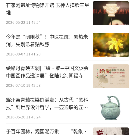
音乐会、演出、电影、舞蹈等等各种方式与途
石家河遗址博物馆开馆 玉神人撞脸三星
径，调动孩子们的多维感觉，让孩子们的感觉
堆
系统和感受力充分得到释放。作为教育者一定
2026-05-22 11:49:54
要重视少儿美育中的综合意识，全方位开发孩
今年是“闭眼秋”！中医提醒：暑热未
子们的感受能力，全面提升孩子们的感性素
消，先别急着贴秋膘
养。
2026-08-07 11:41:28
这里有两点值得特别注意，一是应当根据
绘聚丹青映古刹|“绘·聚—中国文促会
少儿的不同年龄段的特点和成长发展的规律；
中国画作品邀请展”登陆北海阐福寺
二是带领他们参观和欣赏应当以经典作品为
2026-07-10 19:42:58
主。在充分尊重少儿成长发展规律的前提下，
耀州窑青釉提梁倒灌壶：从古代“黑科
不断提升他们的审美眼光和艺术鉴赏能力。这
技”到世界设计哲学，一壶通联的匠心
些艺术素养，将会辐射到孩子们生活的方方面
宇宙
2026-05-26 11:43:24
面，并对少儿的长远发展产生深远和广泛的影
于百年园林，观国潮万象—— “乾象·
响。