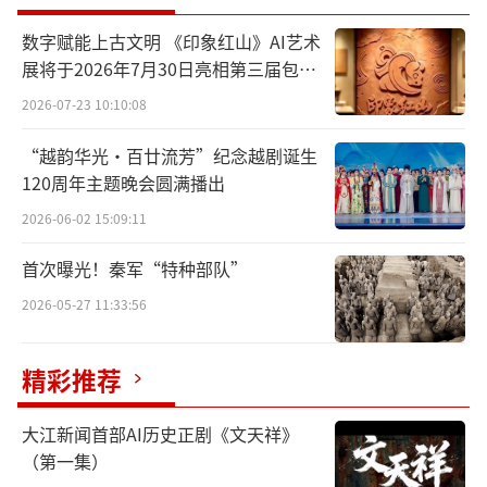
数字赋能上古文明 《印象红山》AI艺术
展将于2026年7月30日亮相第三届包头
艺博会
2026-07-23 10:10:08
“越韵华光·百廿流芳”纪念越剧诞生
120周年主题晚会圆满播出
2026-06-02 15:09:11
鲁迅设计的北大校徽，原载于1921年印行的《北大生活写真》
首次曝光！秦军“特种部队”
这一校徽图案，开创了中国现代大学校徽
2026-05-27 11:33:56
设计的先例，在创制时间上当是无可置疑的首
例；其设计本身更是以简洁形象的两个小篆汉
精彩推荐
字“北大”，产生了庄重隽永的视觉效果，令
人过目难忘，堪称中国校徽设计史上的经典之
大江新闻首部AI历史正剧《文天祥》
作。
（第一集）