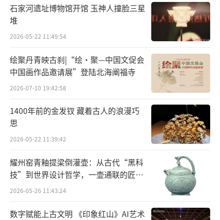
石家河遗址博物馆开馆 玉神人撞脸三星
譬如，通行的说法以为，“北大”两个篆
堆
字上下排列，上部的“北”字是背对背侧立的
2026-05-22 11:49:54
两个人像，下部的“大”字是一个正面站立的
人像，构成了“三人成众”的意象，给人
绘聚丹青映古刹|“绘·聚—中国文促会
中国画作品邀请展”登陆北海阐福寺
以“北大人肩负着开启民智的重任”的想象。
2026-07-10 19:42:58
此外，还有说法称，“北大”二字还有“脊
梁”的象征意义，似乎也有一定的道理。鲁迅
1400年前的金发钗 藏着古人的浪漫巧
用“北大”两个字做成了一具形象的脊梁骨，
思
借此希望北京大学毕业生成为国家民主与进步
2026-05-22 11:39:42
的脊梁。
耀州窑青釉提梁倒灌壶：从古代“黑科
技”到世界设计哲学，一壶通联的匠心
当时的彷徨与呐喊
宇宙
2026-05-26 11:43:24
至于据说这一图案被著名学者，新文化运
数字赋能上古文明 《印象红山》AI艺术
动先锋人物刘半农戏称为“哭脸校徽”，这一