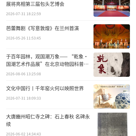
展将亮相第三届包头艺博会
说法看似轻松随意，也不能说完全是戏谑之
2026-07-31 18:22:59
说。其“北大”二字的篆文横向笔画，全部保
持着向下凝坠的势态，确实很容易让人联想到
芭蕾舞剧《写意敦煌》在兰州首演
一张表情沮丧的“人脸”，更难免令人联想到
2026-05-26 11:53:45
图案设计者本人——鲁迅，当时的人生际遇与个
于百年园林，观国潮万象—— “乾象·
人心态了。
国潮艺术作品展”在北京动物园科普馆
机动展厅开展
话说1912年，蔡元培被孙中山力荐为中华
2026-08-06 13:25:08
民国教育总长之后，便开始延揽人才。应许寿
文化中国行丨千年窑火何以映照世界
裳之荐，蔡氏托其延聘鲁迅入职教育部，信中
2026-07-31 18:09:33
称：“我久慕其名，正拟驰函延请，现在就托
先生代函敦劝，早日来京。”至此，鲁迅赴京
大唐豳州昭仁寺之碑：石上春秋 名碑永
任职，被聘为社会教育司第一科科长、教育部
续
佥事，与绍兴同乡蔡氏成为上下级同事关系。
2026-06-02 14:34:43