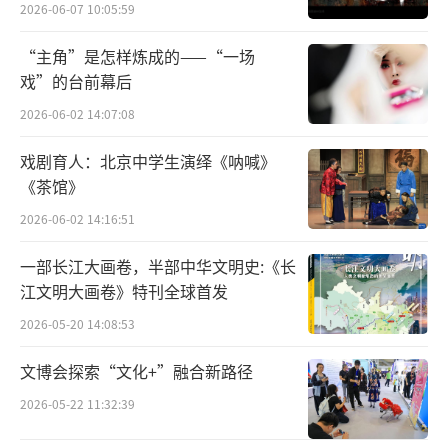
2026-06-07 10:05:59
关于鲁迅设计工作所花费的时间，可能相
当短暂，称得上是“神来之笔”。据《鲁迅日
“主角”是怎样炼成的——“一场
戏”的台前幕后
记》载，距其1917年8月7日寄呈设计稿最近的
一次蔡、鲁会晤，乃是同年7月31日。如果以此
2026-06-02 14:07:08
次会晤时间为设计工作之始，那么，鲁迅仅仅
戏剧育人：北京中学生演绎《呐喊》
花了一周的时间，即完成了设计，工作效率实
《茶馆》
在是非常高的，可谓“神速”。
2026-06-02 14:16:51
遗憾的是，关于北大校徽设计的历史细
一部长江大画卷，半部中华文明史:《长
江文明大画卷》特刊全球首发
节，由于相关史料的匮乏，再无从详究。除了
《鲁迅日记》上一笔带过的记录之外，后人所
2026-05-20 14:08:53
面对与考察的，仅仅只是这一圆形嵌篆字的校
文博会探索“文化+”融合新路径
徽图案本身罢了。对于这一图案的视觉形象及
2026-05-22 11:32:39
可能寓意，后人也有着多重解读与多种理解。