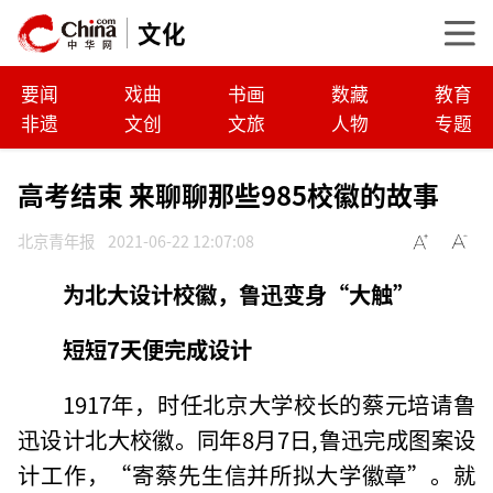
文化
要闻
戏曲
书画
数藏
教育
非遗
文创
文旅
人物
专题
高考结束 来聊聊那些985校徽的故事
北京青年报
2021-06-22 12:07:08
为北大设计校徽，鲁迅变身“大触”
短短7天便完成设计
1917年，时任北京大学校长的蔡元培请鲁
迅设计北大校徽。同年8月7日,鲁迅完成图案设
计工作，“寄蔡先生信并所拟大学徽章”。就