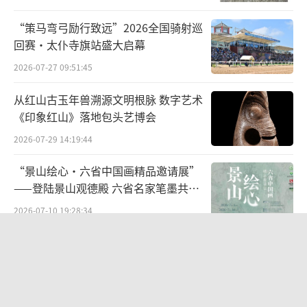
鲁迅一开始并不习惯“枯坐终日，极无聊
“策马弯弓励行致远”2026全国骑射巡
赖”的公务员生涯，可在蔡氏的器重与关照之
回赛·太仆寺旗站盛大启幕
下，仍勉力维持，并逐步适应了驻京生活。时
2026-07-27 09:51:45
至1917年7月7日，也即是在北大校徽设计完稿
从红山古玉年兽溯源文明根脉 数字艺术
前不久，因张勋复辟作乱，鲁迅愤而离职；不
《印象红山》落地包头艺博会
过一周之后，张勋复辟的闹剧草草收场之后，
2026-07-29 14:19:44
鲁迅仍又返部工作。试想，此刻伏案描画校徽
“景山绘心・六省中国画精品邀请展”
的鲁迅，心情应当不会太好，或许简直可以
——登陆景山观德殿 六省名家笔墨共绘
用“沮丧”二字来形容吧。
中轴雅韵
2026-07-10 19:28:34
太和县举办“传非遗薪火 育时代新
人”青少年非遗传承成果展演
2026-05-20 14:18:09