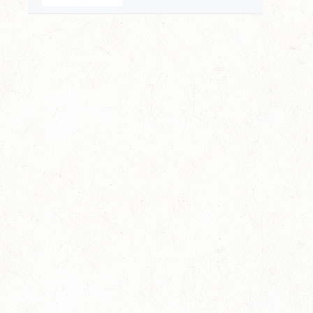
哲学，一壶通联的匠心宇
宙