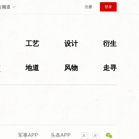
方频道
注册
登录
创
工艺
设计
衍生
旅
地道
风物
走寻
军事APP
头条APP