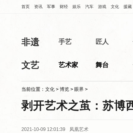
首页
资讯
军事
财经
娱乐
汽车
游戏
文化
援藏
非遗
中华网文化频道
手艺
匠人
文艺
艺术家
舞台
当前位置：
文化
>
博览
>
眼界
>
剥开艺术之茧：苏博
2021-10-09 12:01:39
凤凰艺术