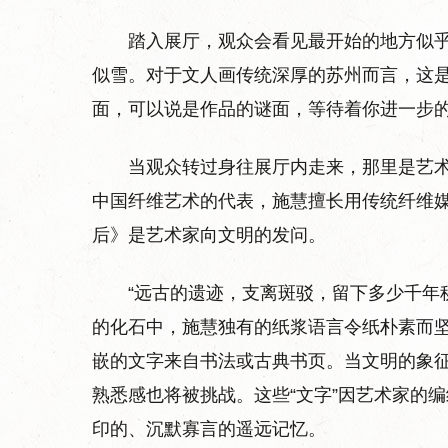
踏入展厅，观众会看见最开始的地方似
似雪。对于文人画传统深厚的苏州而言，这
面，可以说是作品的谜面，等待着你进一步
当观众转过身往展厅内走来，那里是艺
中国纤维艺术的代表，施慧擅长用传统纤维
后》是艺术家向文明的发问。
“远古的遗迹，支离斑驳，留下多少千年
的化石中，施慧独有的纸浆语言令纸朴素而
嵌的文字来自书法或古典书页。当文明的象
熟悉感也将被挑战。这些“文字”因艺术家的
印的、沉默寡言的遥远记忆。