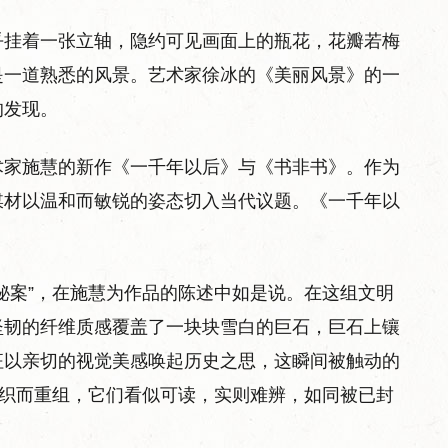
乎挂着一张立轴，隐约可见画面上的瓶花，花瓣若梅
是一道熟悉的风景。艺术家徐冰的《美丽风景》的一
的发现。
术家施慧的新作《一千年以后》与《书非书》。作为
媒材以温和而敏锐的姿态切入当代议题。《一千年以
秘案”，在施慧为作品的陈述中如是说。在这组文明
坚韧的纤维质感覆盖了一块块雪白的巨石，巨石上镶
征以亲切的视觉美感唤起历史之思，这瞬间被触动的
编织而重组，它们看似可读，实则难辨，如同被已封