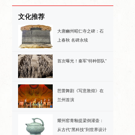
文化推荐
大唐豳州昭仁寺之碑：石
上春秋 名碑永续
首次曝光！秦军“特种部队”
芭蕾舞剧《写意敦煌》在
兰州首演
耀州窑青釉提梁倒灌壶：
从古代“黑科技”到世界设计