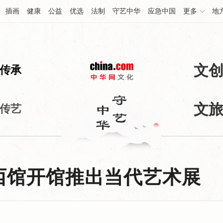
插画
健康
公益
优选
法制
守艺中华
应急中国
更多
地
文
传承
文
传艺
西馆开馆推出当代艺术展