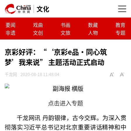
文化
要闻
戏曲
书画
数藏
教育
非遗
文创
文旅
人物
专题
京彩好评：“‘京彩e品•同心筑
梦’我来说” 主题活动正式启动
千龙网
2020-08-18 11:48:04
点击进入专题
千龙网讯 丹韵银律，古今交辉。为深入贯
彻落实习近平总书记对北京重要讲话精神和中