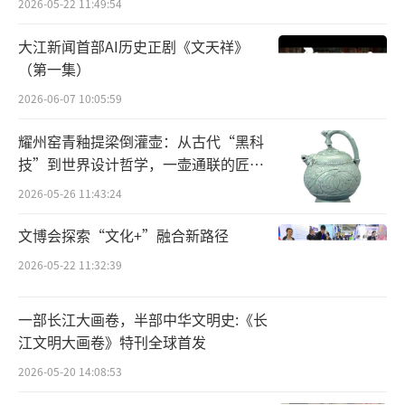
2026-05-22 11:49:54
家、花椒直播、博客、风行、小米、西陆网、A
cFun、猎豹移动、360doc、人人网、蜂群文化
大江新闻首部AI历史正剧《文天祥》
（第一集）
等38家网站将共同参与、联合开展。目
2026-06-07 10:05:59
前，“‘京彩e品•同心筑梦’我来说”专题，
以及#京城24小时##北京种草挑战##最美天空P
耀州窑青釉提梁倒灌壶：从古代“黑科
K赛#等微博话题正陆续上线。
技”到世界设计哲学，一壶通联的匠心
（责任编辑：段颖 CC00
宇宙
2026-05-26 11:43:24
4）
文博会探索“文化+”融合新路径
2026-05-22 11:32:39
一部长江大画卷，半部中华文明史:《长
江文明大画卷》特刊全球首发
2026-05-20 14:08:53