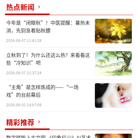
彩”、“品味京彩”、“点赞京彩”、“共建
热点新闻
京彩”、“同享京彩”，奏响网上北京和谐乐
今年是“闭眼秋”！中医提醒：暑热未
章，教育引导广大网民唱响主旋律，弘扬正能
消，先别急着贴秋膘
量，助力新京彩。
2026-08-07 11:41:28
最美和声，律动京城。“‘京彩e品•同心
立秋到了！为什么还这么热？来看看这
筑梦’我来说”主题活动依托北京丰厚的历史
些“冷知识”吧
文脉、日新月异的发展成就和互联网资源聚集
2026-08-07 11:37:24
的优势，分“京彩形象”“京彩瞬间”“京彩
“主角”是怎样炼成的——“一场
人物”“京彩记忆”“京彩华章”“京彩故
戏”的台前幕后
事”“京彩数字”“京彩文化”等八个版块同
2026-06-02 14:07:08
步推出，推动各区各单位打造具有自身特点
的“一区一品”“一网一品”等系列网评精品
精彩推荐
内容，发挥矩阵传播优势，动员引导广大网民
数字赋能上古文明 《印象红山》AI艺术