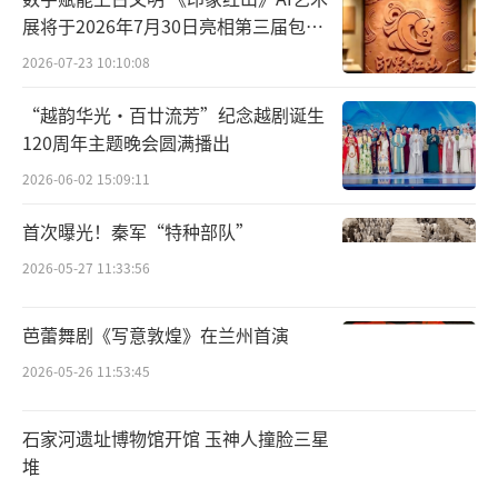
积极投身于国际一流和谐宜居之都建设，同心
展将于2026年7月30日亮相第三届包头
协力共筑中华民族伟大复兴中国梦！
艺博会
2026-07-23 10:10:08
市文旅局、市文物局、市卫健委、市城管
“越韵华光·百廿流芳”纪念越剧诞生
委、市商务局、市统计局、市重大项目办、市
120周年主题晚会圆满播出
气象局、中国人民抗日战争纪念馆、香山革命
2026-06-02 15:09:11
纪念馆、香山公园管理处等11家市属部门，东
首次曝光！秦军“特种部队”
城、西城、朝阳、海淀、丰台、石景山、门头
沟、房山、通州、顺义、昌平、大兴、平谷、
2026-05-27 11:33:56
怀柔、密云、延庆等16家区委网信办，千龙
芭蕾舞剧《写意敦煌》在兰州首演
网、北青网、北京时间、微博、知乎、今日头
2026-05-26 11:53:45
条、抖音、快手、网易、酷6、梨视频、第一视
频、中华网、新浪、搜狐、凤凰、百度、腾讯
石家河遗址博物馆开馆 玉神人撞脸三星
微视、一点资讯、爱奇艺、优酷、360、秒拍、
堆
豆瓣、六间房、铁血网、爱卡汽车、汽车之