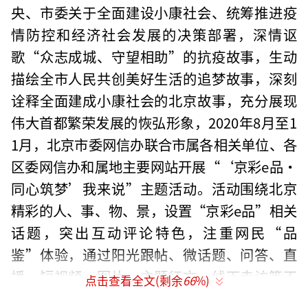
央、市委关于全面建设小康社会、统筹推进疫
情防控和经济社会发展的决策部署，深情讴
歌“众志成城、守望相助”的抗疫故事，生动
描绘全市人民共创美好生活的追梦故事，深刻
诠释全面建成小康社会的北京故事，充分展现
伟大首都繁荣发展的恢弘形象，2020年8月至1
1月，北京市委网信办联合市属各相关单位、各
区委网信办和属地主要网站开展“‘京彩e品•
同心筑梦’我来说”主题活动。活动围绕北京
精彩的人、事、物、景，设置“京彩e品”相关
话题，突出互动评论特色，注重网民“品
鉴”体验，通过阳光跟帖、微话题、问答、直
播、短视频、图片、主题征文、线下走访等不
点击查看全文(剩余
66
%)
同“品评”形式，带动广大网民“展现京