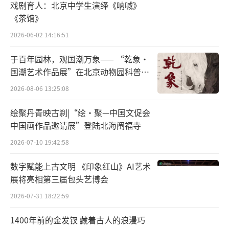
戏剧育人：北京中学生演绎《呐喊》
《茶馆》
2026-06-02 14:16:51
于百年园林，观国潮万象—— “乾象·
国潮艺术作品展”在北京动物园科普馆
机动展厅开展
2026-08-06 13:25:08
绘聚丹青映古刹|“绘·聚—中国文促会
中国画作品邀请展”登陆北海阐福寺
2026-07-10 19:42:58
数字赋能上古文明 《印象红山》AI艺术
展将亮相第三届包头艺博会
2026-07-31 18:22:59
1400年前的金发钗 藏着古人的浪漫巧