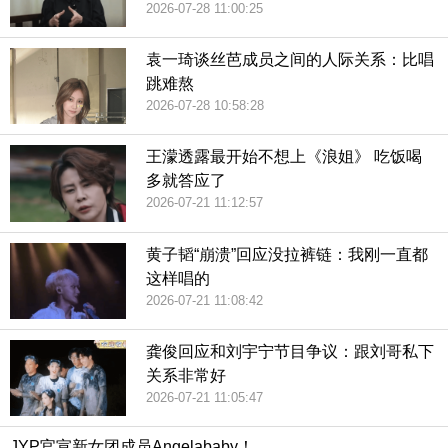
2026-07-28 11:00:25
袁一琦谈丝芭成员之间的人际关系：比唱
跳难熬
2026-07-28 10:58:28
王濛透露最开始不想上《浪姐》 吃饭喝
多就答应了
2026-07-21 11:12:57
黄子韬“崩溃”回应没拉裤链：我刚一直都
这样唱的
2026-07-21 11:08:42
龚俊回应和刘宇宁节目争议：跟刘哥私下
关系非常好
2026-07-21 11:05:47
JYP官宣新女团成员Angelababy！