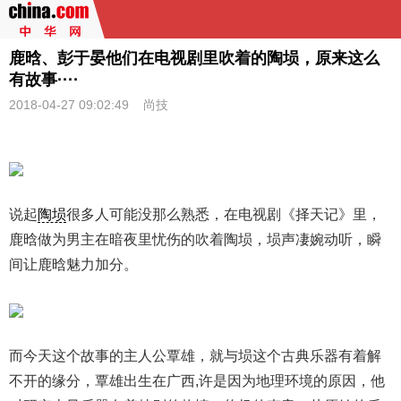
鹿晗、彭于晏他们在电视剧里吹着的陶埙，原来这么
有故事····
2018-04-27 09:02:49 尚技
说起
陶埙
很多人可能没那么熟悉，在电视剧《择天记》里，
鹿晗做为男主在暗夜里忧伤的吹着陶埙，埙声凄婉动听，瞬
间让鹿晗魅力加分。
而今天这个故事的主人公覃雄，就与埙这个古典乐器有着解
不开的缘分，覃雄出生在广西,许是因为地理环境的原因，他