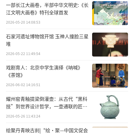
潮式等月饼广为我国南北各地的人们所喜食。
一部长江大画卷，半部中华文明史:《长
江文明大画卷》特刊全球首发
从古人的诗词“花间一壶酒”到如今的无
2026-05-20 14:08:53
酒不欢，佳节里小酌两杯，必能给节日带几分
石家河遗址博物馆开馆 玉神人撞脸三星
微醺的喜意。中秋佳节，一些好酒也在
堆
一“抢”月饼的风头。此外，大闸蟹也代表着
2026-05-22 11:49:54
中秋文化。红高粱大闸蟹，金秋正是吃蟹的好
季节，俗话说“九雌十雄”，说的是阴历九月
戏剧育人：北京中学生演绎《呐喊》
雌蟹肥壮，而十月间则雄蟹味美。雌蟹的红膏
《茶馆》
艳丽而油亮，一派丰富奢华。中秋节正值大闸
2026-06-02 14:16:51
蟹上市的时机，约亲朋好友围坐一起，慢慢品
耀州窑青釉提梁倒灌壶：从古代“黑科
蟹，细细赏月，既有意境又健康美味。天上明
技”到世界设计哲学，一壶通联的匠心
月，人间情怀，皓月当空的天象形成了中国人
宇宙
2026-05-26 11:43:24
特有的团圆节。这个节日从诞生始就有着中国
绘聚丹青映古刹|“绘·聚—中国文促会
特有的文化味道，伴随中国社会的进步与变