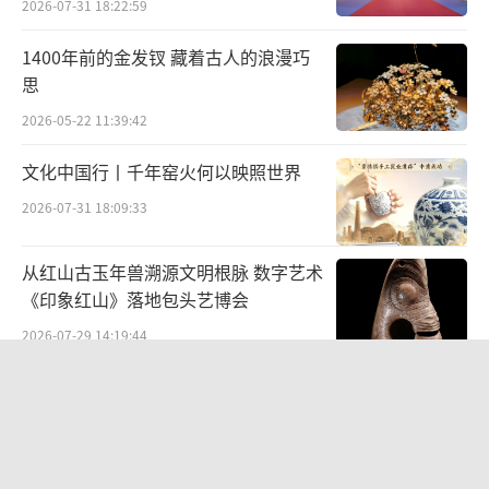
2026-07-31 18:22:59
圆”的习俗，即烙一种象征团圆、类似月饼的
1400年前的金发钗 藏着古人的浪漫巧
小饼子，饼内包糖、芝麻、桂花和蔬菜等，外
思
压月亮、桂树、兔子等图案。祭月之后，由家
2026-05-22 11:39:42
中长者将饼按人数分切成块，每人一块，如有
文化中国行丨千年窑火何以映照世界
人不在家即为其留下一份，表示合家团圆。
2026-07-31 18:09:33
有专家认为，中秋在传统的四大节日中，
虽然成型最晚，但影响很大。部分原因是中秋
从红山古玉年兽溯源文明根脉 数字艺术
节俗有久远源头，更重要的是中秋节俗贴近了
《印象红山》落地包头艺博会
民众生活和精神的需要。
2026-07-29 14:19:44
如拜月与赏月，在中国人心中，月亮始终
“策马弯弓励行致远”2026全国骑射巡
回赛·太仆寺旗站盛大启幕
具有柔和与光明的象征，寄托着中国人的美好
2026-07-27 09:51:45
向往。中秋佳节集中体现了一定的社会学意