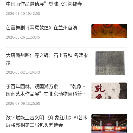
中国画作品邀请展”登陆北海阐福寺
化，也有了外延。中秋对中国人来说是特殊的
2026-07-10 19:42:58
节日，因为它起源就在于文化。
芭蕾舞剧《写意敦煌》在兰州首演
《礼记·祭义》记载：“日出于东，月出
2026-05-26 11:53:45
于西，阴阳长短，终始相巡，以致天下之
和。”在古人看来，日月的正常运行是国泰民
大唐豳州昭仁寺之碑：石上春秋 名碑永
安的保证。进入盛唐，国力强盛，文化交融，
续
形成了盛世唐人的浪漫精神，中秋赏月玩月亦
2026-06-02 14:34:43
为唐朝文人的时尚，月神的神话在唐朝出现了
于百年园林，观国潮万象—— “乾象·
新的情节，月宫中除了寂寞的嫦娥、蟾蜍、玉
国潮艺术作品展”在北京动物园科普馆
兔外，添了一位吴刚。月亮的高远清凉在唐人
机动展厅开展
2026-08-06 13:25:08
那儿唤起的是宇宙空阔与人心交感的美学意
数字赋能上古文明 《印象红山》AI艺术
绪。
展将亮相第三届包头艺博会
中秋晚上，我国大部分地区还有烙“团