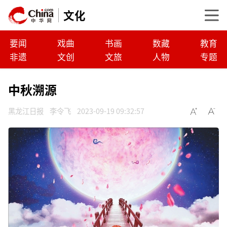
文化
要闻
戏曲
书画
数藏
教育
非遗
文创
文旅
人物
专题
中秋溯源
黑龙江日报
李令飞
2023-09-19 09:32:57