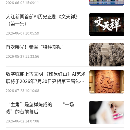
2026-06-02 15:09:11
似嫦娥，面如皓月”。明清之后，因时代的关
系，节日中世俗的情趣愈益浓厚，以“赏
大江新闻首部AI历史正剧《文天祥》
（第一集）
月”为中心的抒情性与神话性的文人传统减
弱，功利性的祭拜、祈求与世俗的情感、愿望
2026-06-07 10:05:59
构成普通民众中秋节俗的主要形态。
首次曝光！秦军“特种部队”
2026-05-27 11:33:56
中秋节这一天人们都要吃月饼以示“团
圆”。月饼，又叫胡饼、宫饼、月团、丰收
数字赋能上古文明 《印象红山》AI艺术
饼、团圆饼等，是古代中秋祭拜月神的供品。
展将于2026年7月30日亮相第三届包头
月饼，最初起源于唐朝军队祝捷食品。唐高祖
艺博会
2026-07-23 10:10:08
武德年间，大将军李靖征讨突厥靠月饼隐蔽的
“主角”是怎样炼成的——“一场
传话得胜，八月十五凯旋，此后，吃月饼成为
戏”的台前幕后
每年的习俗。月饼发展到今日，品种更加繁
2026-06-02 14:07:08
多，风味因地各异。其中京式、苏式、广式、