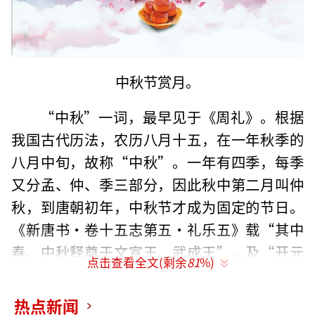
中秋节赏月。
“中秋”一词，最早见于《周礼》。根据
我国古代历法，农历八月十五，在一年秋季的
八月中旬，故称“中秋”。一年有四季，每季
又分孟、仲、季三部分，因此秋中第二月叫仲
秋，到唐朝初年，中秋节才成为固定的节日。
《新唐书·卷十五志第五·礼乐五》载“其中
春、中秋释奠于文宣王、武成王”，及“开元
点击查看全文(剩余
81
%)
十九年，始置太公尚父庙，以留侯张良配。中
春、中秋上戊祭之，牲、乐之制如文”。中秋
热点新闻