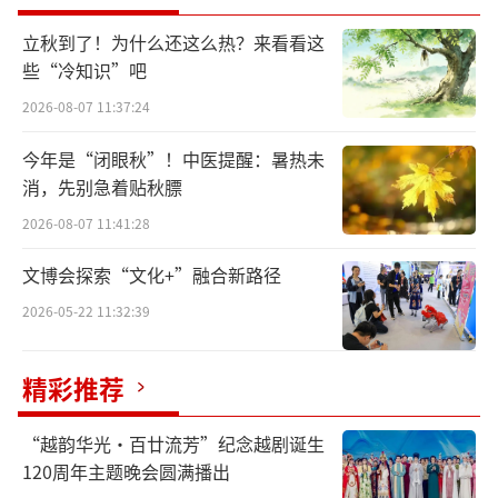
节也称为仲秋节、团圆节、八月节等，也是仅
次于春节的第二大传统节日。中秋节的盛行始
立秋到了！为什么还这么热？来看看这
些“冷知识”吧
于宋朝，至明清时，已与元旦齐名，成为我国
2026-08-07 11:37:24
的主要节日之一。中秋月是主角，在我国的传
统习俗中，以中秋祭月、文人赏月、民间拜月
今年是“闭眼秋”！中医提醒：暑热未
最为盛行。
消，先别急着贴秋膘
2026-08-07 11:41:28
据史书记载，早在周朝，古代帝王就有秋
分祭月的习俗。北京的月坛就是明清皇帝祭月
文博会探索“文化+”融合新路径
的地方。赏月的风俗来源于祭月，严肃的祭祀
2026-05-22 11:32:39
变成了轻松的欢娱。民间中秋赏月活动约始魏
晋时期，盛于唐宋。唐代许多诗人的名篇中都
精彩推荐
有咏月的诗句。待到宋时，形成了以赏月活动
“越韵华光·百廿流芳”纪念越剧诞生
为中心的中秋民俗节日。及至民间拜月，皆因
120周年主题晚会圆满播出
月中嫦娥，以美貌著称，故少女拜月，愿“貌