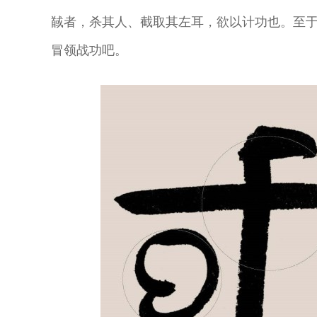
馘者，杀其人、截取其左耳，欲以计功也。至
冒领战功吧。
魏春荣 著名昆
尚长荣 著名京
刘秀荣 京剧表
杨凤一 北方