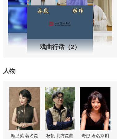
戏曲行话（2）
人物
剧
舒桐 著名京剧
魏春荣 著名昆
尚长荣 著