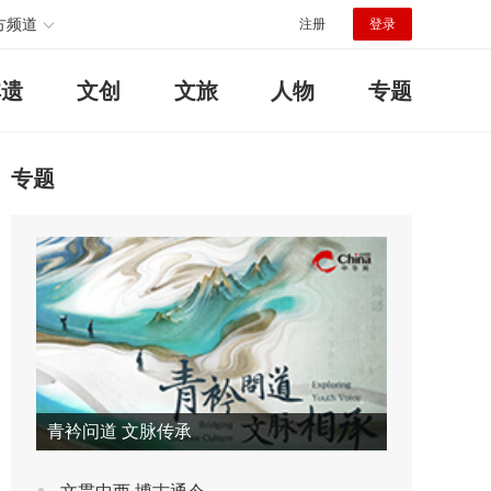
方频道
注册
登录
非遗
文创
文旅
人物
专题
专题
青衿问道 文脉传承