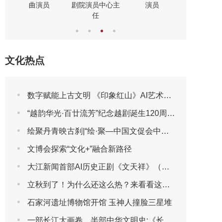
演员
曲演员
剧表演艺
文化热点
数字赋能上古文明 《印象红山》AI艺术展将于2026年7月30日亮相第三届包头艺博会
“越韵华光·百廿流芳”纪念越剧诞生120周年主题晚会圆满播出
绘聚丹青映古刹|“绘·聚—中国文促会中国画作品邀请展”登陆北海阐福寺
文博会探索“文化+”融合新路径
大江新闻首部AI历史正剧《文天祥》（第一集）
立秋到了！为什么还这么热？来看看这些“冷知识”吧
石家河遗址博物馆开馆 玉神人撞脸三星堆
一部长江大画卷，半部中华文明史:《长江文明大画卷》特刊全球首发