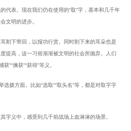
的代表。现在我们仍在使用的“取”字，基本和几千年
社会文明的进步。
左耳割下带回，以报功行赏。同时割下来的耳朵也是
程度提高，这一习俗渐渐被文明的社会所抛弃。人们
获”“擒获”“获得”等义。
举选拨方面。比如“选取”“取头名”等，都是对取字字
从其字义中，感受到几千前战场上血淋淋的场景。