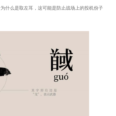
于为什么是取左耳，这可能是防止战场上的投机份子
昆
王玉璞 京剧“鼓
顾卫英 著名昆
杨帆 北方昆曲
奇彤 著名京