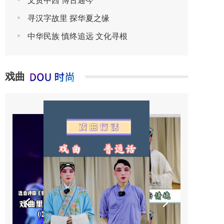
文贯中西 博古通今
寻汉字故里 探华夏之缘
中华民族 慎终追远 文化寻根
戏曲