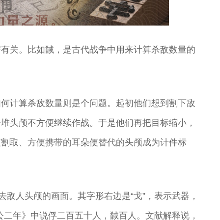
害有关。比如馘，是古代战争中用来计算杀敌数量的
。
如何计算杀敌数量则是个问题。起初他们想到割下敌
一堆头颅不方便继续作战。于是他们再把目标缩小，
便割取、方便携带的耳朵便替代的头颅成为计件标
去敌人头颅的画面。其字形右边是“戈”，表示武器，
公二年》中说俘二百五十人，馘百人。文献解释说，