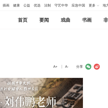
插画
健康
公益
优选
法制
守艺中华
应急中国
更多
地
首页
要闻
戏曲
书画
A+
微信
A-
微博
分享