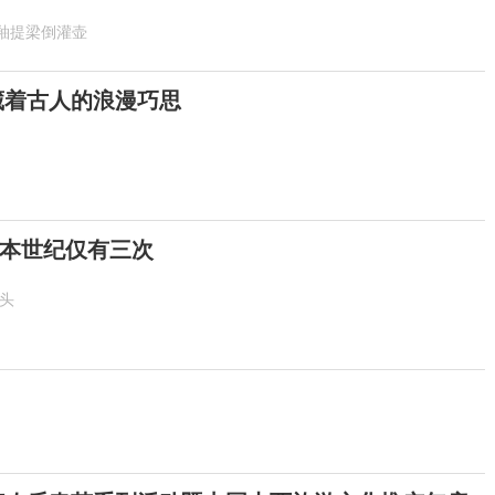
釉提梁倒灌壶
 藏着古人的浪漫巧思
！本世纪仅有三次
抬头