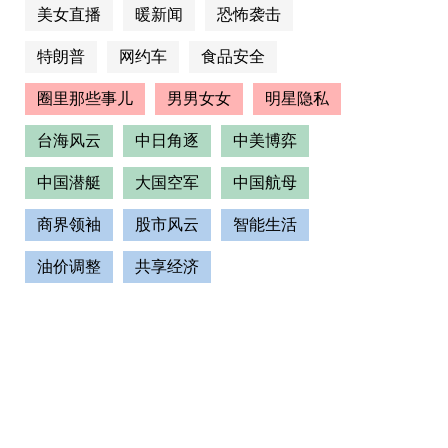
美女直播
暖新闻
恐怖袭击
特朗普
网约车
食品安全
圈里那些事儿
男男女女
明星隐私
台海风云
中日角逐
中美博弈
中国潜艇
大国空军
中国航母
商界领袖
股市风云
智能生活
油价调整
共享经济