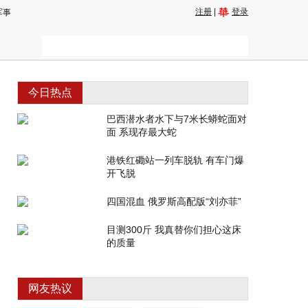
注册
|
登录
军事
今日热点
巴西潜水者水下与7米长蟒蛇面对
面 系现存最大蛇
港铁红磡站一列车脱轨 有车门爆
开飞脱
四国混血 俄罗斯高配版“刘亦菲”
目测300斤 我真替你们担心这床
的质量
网友热议