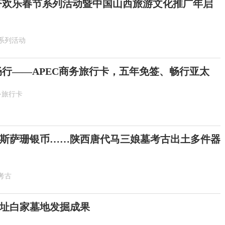
6斐济欢乐春节系列活动暨中国山西旅游文化推广年启
系列活动
畅行——APEC商务旅行卡，五年免签、畅行亚太
务旅行卡
斯萨珊银币……陕西唐代马三娘墓考古出土多件器
考古
址白家墓地发掘成果