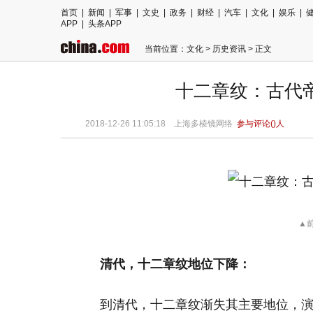
首页
|
新闻
|
军事
|
文史
|
政务
|
财经
|
汽车
|
文化
|
娱乐
|
APP
|
头条APP
当前位置：
文化
>
历史资讯
> 正文
十二章纹：古代帝
2018-12-26 11:05:18
上海多棱镜网络
参与评论(
)人
▲
清代，十二章纹地位下降：
到清代，十二章纹渐失其主要地位，