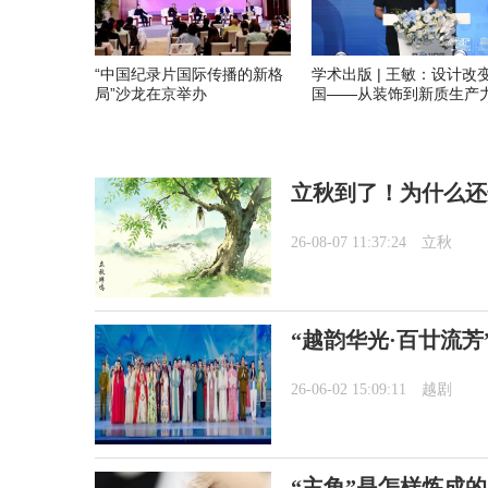
“中国纪录片国际传播的新格
学术出版 | 王敏：设计改
局”沙龙在京举办
国——从装饰到新质生产
立秋到了！为什么还
26-08-07 11:37:24
立秋
“越韵华光·百廿流芳
26-06-02 15:09:11
越剧
“主角”是怎样炼成