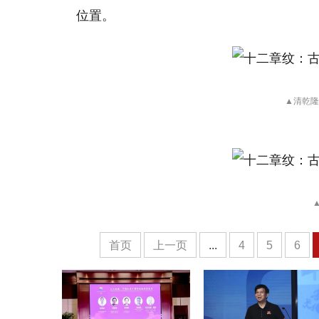
位置。
▲清
乾隆
首页
上一页
...
4
5
6