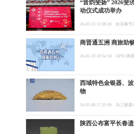
“晋韵斐扬” 202
动仪式成功举办
26-02-13 11:08:26
欢乐春节
商晋通五洲 商旅助
26-02-10 10:54:10
APEC商
西域特色金银器、波
物
26-01-08 17:35:09
马三娘墓
陕西公布富平长春遗