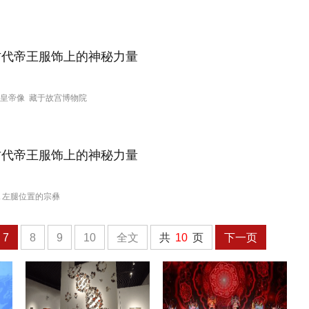
皇帝像 藏于故宫博物院
▲左腿位置的宗彝
7
8
9
10
全文
共
10
页
下一页