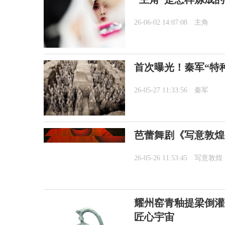
26-06-02 14:07:08
主角
首次曝光！秦军“特
26-05-27 11:33:56
秦军
芭蕾舞剧《写意敦煌
26-05-26 11:53:45
写意敦煌
耀州窑青釉提梁倒灌
匠心宇宙