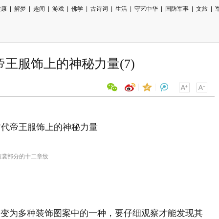
健康
|
解梦
|
趣闻
|
游戏
|
佛学
|
古诗词
|
生活
|
守艺中华
|
国防军事
|
文旅
|
王服饰上的神秘力量(7)
用微信扫描二维码
分享至好友和朋友圈
前裳部分的十二章纹
演变为多种装饰图案中的一种，要仔细观察才能发现其