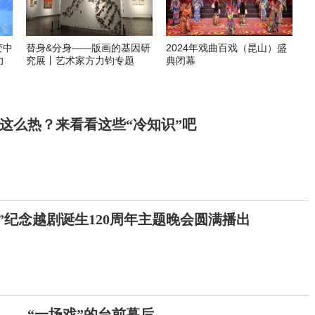
变中
替身&分身——版画的基因研
2024年戏曲百戏（昆山）盛
力
究展丨艺术家方力钧专题
典闭幕
这么热？来看看这些“冷知识”吧
”纪念越剧诞生120周年主题晚会圆满播出
的——“一场戏”的台前幕后