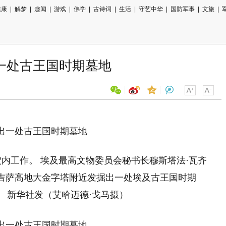
健康
|
解梦
|
趣闻
|
游戏
|
佛学
|
古诗词
|
生活
|
守艺中华
|
国防军事
|
文旅
|
一处古王国时期墓地
用微信扫描二维码
分享至好友和朋友圈
内工作。 埃及最高文物委员会秘书长穆斯塔法·瓦齐
吉萨高地大金字塔附近发掘出一处埃及古王国时期
地。 新华社发（艾哈迈德·戈马摄）