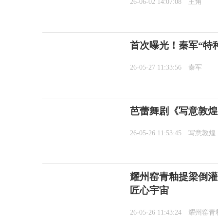
26-06-02 14:07:08
主角
首次曝光！秦军“特
26-05-27 11:33:56
秦军
芭蕾舞剧《写意敦煌
26-05-26 11:53:45
写意敦煌
耀州窑青釉提梁倒灌
匠心宇宙
26-05-26 11:43:24
耀州窑青