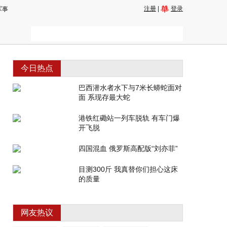
注册
|
登录
军事
今日热点
巴西潜水者水下与7米长蟒蛇面对
面 系现存最大蛇
港铁红磡站一列车脱轨 有车门爆
开飞脱
四国混血 俄罗斯高配版“刘亦菲”
目测300斤 我真替你们担心这床
的质量
网友热议