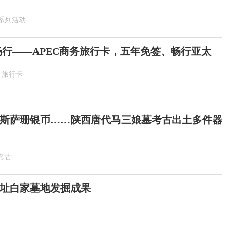
系列活动
畅行——APEC商务旅行卡，五年免签、畅行亚太
务旅行卡
斯萨珊银币……陕西唐代马三娘墓考古出土多件器
考古
址白家墓地发掘成果