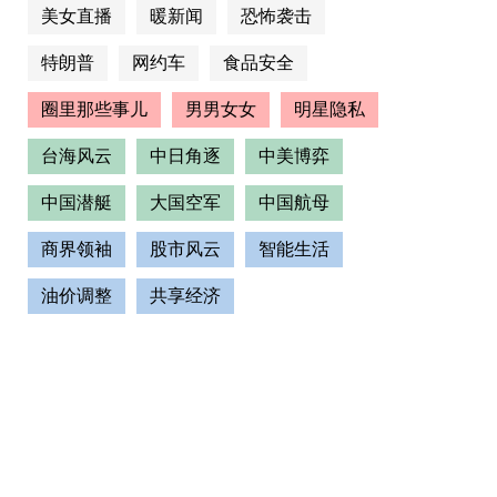
美女直播
暖新闻
恐怖袭击
特朗普
网约车
食品安全
圈里那些事儿
男男女女
明星隐私
台海风云
中日角逐
中美博弈
中国潜艇
大国空军
中国航母
商界领袖
股市风云
智能生活
油价调整
共享经济