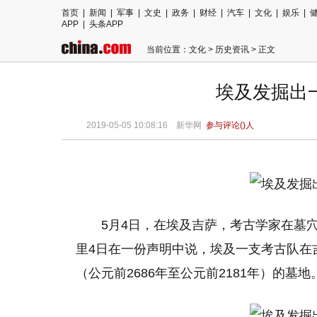
首页
|
新闻
|
军事
|
文史
|
政务
|
财经
|
汽车
|
文化
|
娱乐
|
APP
|
头条APP
当前位置：
文化
>
历史资讯
> 正文
埃及发掘出
2019-05-05 10:08:16
新华网
参与评论(
)人
5月4日，在
埃及
吉萨，考古学家在墓穴
里4日在一份声明中说，埃及一支考古队在
（公元前2686年至公元前2181年）的墓