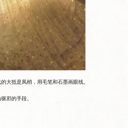
载的大抵是凤梢，用毛笔和石墨画眼线。
为驱邪的手段。