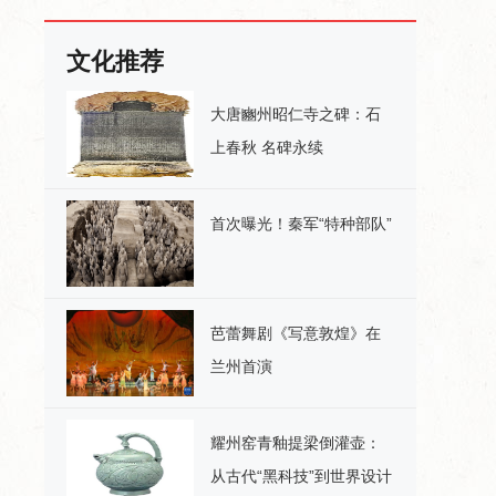
文化推荐
大唐豳州昭仁寺之碑：石
上春秋 名碑永续
首次曝光！秦军“特种部队”
芭蕾舞剧《写意敦煌》在
兰州首演
耀州窑青釉提梁倒灌壶：
从古代“黑科技”到世界设计