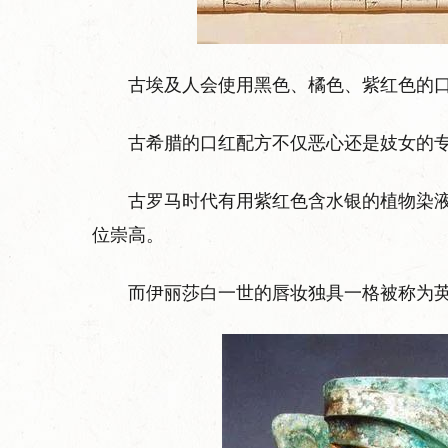
古埃及人会使用黑色、橘色、紫红色的
古希腊的口红配方不仅恶心还是妓女的
古罗马时代有用紫红色含水银的植物染
位崇高。
而伊丽莎白一世的唇妆独具一格被称为