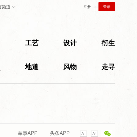
方频道
注册
登录
创
工艺
设计
衍生
旅
地道
风物
走寻
军事APP
头条APP