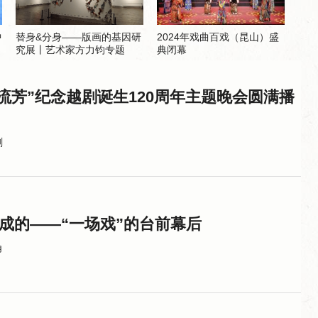
中
替身&分身——版画的基因研
2024年戏曲百戏（昆山）盛
究展丨艺术家方力钧专题
典闭幕
廿流芳”纪念越剧诞生120周年主题晚会圆满播
剧
炼成的——“一场戏”的台前幕后
角