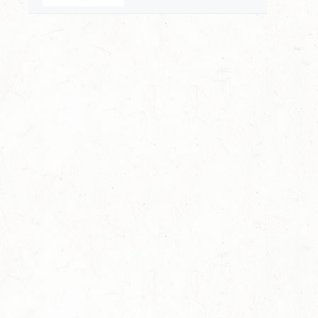
哲学，一壶通联的匠心宇
宙