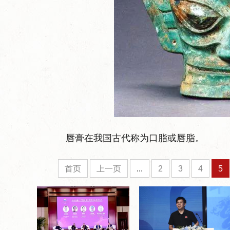
唇膏在我国古代称为口脂或唇脂。
首页
上一页
...
2
3
4
5