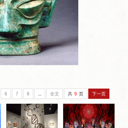
6
7
8
...
全文
共
9
页
下一页