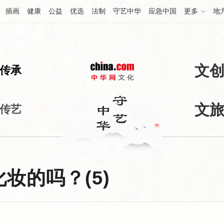
插画
健康
公益
优选
法制
守艺中华
应急中国
更多
地
文
传承
文
传艺
妆的吗？(5)