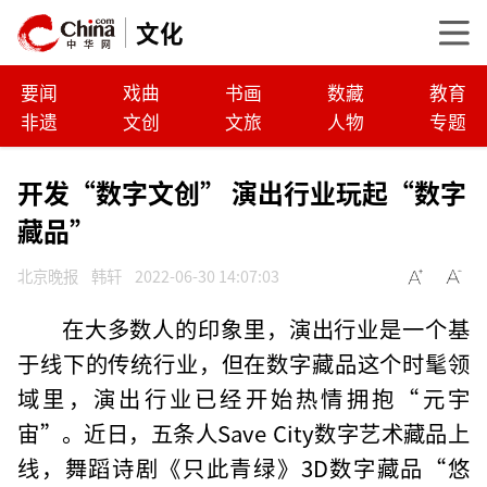
文化
要闻
戏曲
书画
数藏
教育
非遗
文创
文旅
人物
专题
开发“数字文创” 演出行业玩起“数字
藏品”
北京晚报
韩轩
2022-06-30 14:07:03
在大多数人的印象里，演出行业是一个基
于线下的传统行业，但在数字藏品这个时髦领
域里，演出行业已经开始热情拥抱“元宇
宙”。近日，五条人Save City数字艺术藏品上
线，舞蹈诗剧《只此青绿》3D数字藏品“悠