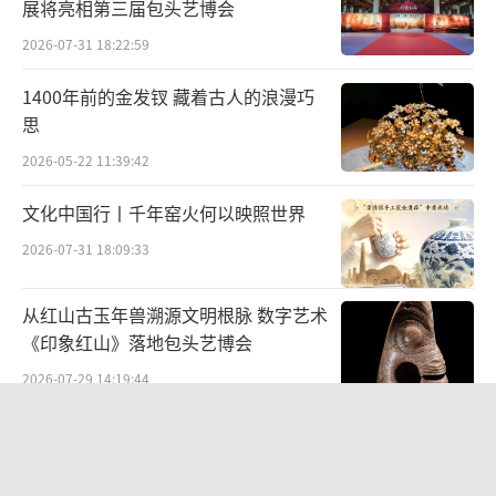
展将亮相第三届包头艺博会
的机会，团方萌生了上线数字藏品的想法。
2026-07-31 18:22:59
潘燕说，演出行业的大部分数字藏品，都
1400年前的金发钗 藏着古人的浪漫巧
依托于已经成型的大IP，如经过市场考验的爆
思
款剧目、音乐节、知名音乐人等，“原来我们
2026-05-22 11:39:42
这个行业更倾向于线下，但现在越来越多的互
文化中国行丨千年窑火何以映照世界
联网平台开始关注到演出领域所蕴藏的文化资
2026-07-31 18:09:33
源，疫情以来，内容方也越来越愿意探索新玩
法，碰撞出新的产品。”
从红山古玉年兽溯源文明根脉 数字艺术
《印象红山》落地包头艺博会
预测
2026-07-29 14:19:44
拓宽场景
“景山绘心・六省中国画精品邀请展”
数字藏品将“走进”生活
——登陆景山观德殿 六省名家笔墨共绘
中轴雅韵
2026-07-10 19:28:34