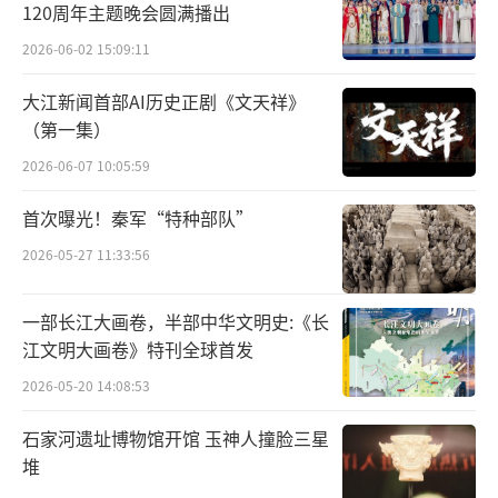
120周年主题晚会圆满播出
梦》藏品就是一套《红楼梦》人物的Q版形象，
2026-06-02 15:09:11
这些3D图像可以在手机上多角度展示。数字藏
品均限量发行，发行量在几千份至几万份不
大江新闻首部AI历史正剧《文天祥》
（第一集）
等。
2026-06-07 10:05:59
价位上看，最早推出数字藏品的中国东方
首次曝光！秦军“特种部队”
演艺集团、上海交响乐团、上海话剧艺术中
2026-05-27 11:33:56
心，都不约而同地选择了相同的价位——19.9
元。后续推出数字藏品的机构，也都把定价定
一部长江大画卷，半部中华文明史:《长
在几十元至百元之间，被吸引而来的粉丝纷纷
江文明大画卷》特刊全球首发
抢购，多数藏品上线即售罄。摩登天空首款数
2026-05-20 14:08:53
字藏品定价稍高一些，超前预售阶段定价为98
元，据了解，其藏品开售后很快售罄。
石家河遗址博物馆开馆 玉神人撞脸三星
堆
分析