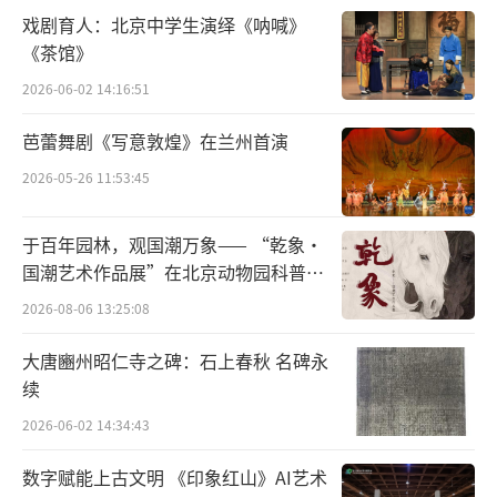
“我们特别害怕被人说是炒作，或者割年
戏剧育人：北京中学生演绎《呐喊》
轻人的‘韭菜’。”一位演艺机构从事数字藏
《茶馆》
品开发的负责人说。在很多数字藏品的售卖页
2026-06-02 14:16:51
上，都明确标注着“切勿炒作”“不要轻信二
芭蕾舞剧《写意敦煌》在兰州首演
级交易”等字样。
2026-05-26 11:53:45
在中国演出行业协会秘书长潘燕看来，目
前演出行业的数字藏品发展态势比较健康，发
于百年园林，观国潮万象—— “乾象·
行者和购买者的目的都较为纯粹，“更多可以
国潮艺术作品展”在北京动物园科普馆
机动展厅开展
被看作数字文创，很多演艺方不是为了开发数
2026-08-06 13:25:08
字藏品而开发数字藏品，而是在自己的演艺IP
大唐豳州昭仁寺之碑：石上春秋 名碑永
基础上创作，是文创产品的数字化。”例如上
续
海话剧艺术中心推出的话剧《红楼梦》数字藏
2026-06-02 14:34:43
品，原本是为了启动巡演进行宣传，剧组的服
数字赋能上古文明 《印象红山》AI艺术
化老师制作了一套实体的泥人，借着启动巡演