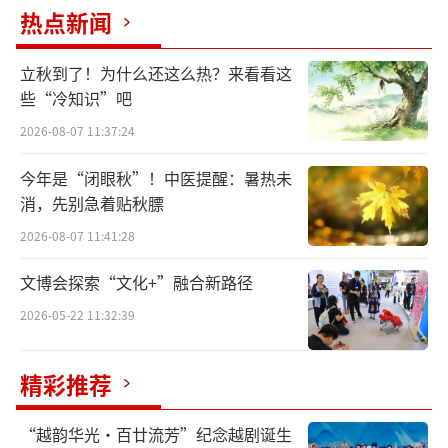
热点新闻
艺术行业、游戏领域的数字藏品上线，今年，
传统演出行业也搭上了数字藏品的快车。
立秋到了！为什么还这么热？来看看这
些“冷知识”吧
演出行业中，最早入局数字藏品的是在今
年春晚出圈的舞蹈诗剧《只此青绿》。今年2
2026-08-07 11:37:24
月，中国东方演艺集团联合大麦、灵境文化共
今年是“闭眼秋”！中医提醒：暑热未
同宣布推出数字藏品纪念票。不久，上海交响
消，先别急着贴秋膘
乐团推出NFT数字文创“中国最早的交响乐唱
2026-08-07 11:41:28
片”，上海话剧艺术中心推出话剧《红楼梦》
文博会探索“文化+”融合新路径
数字藏品，摩登天空推出首个数字藏品系列“I.
2026-05-22 11:32:39
M.O.星际动力别动队-星际漫游者”。
从内容上看，除上海交响乐团的数字藏品
精彩推荐
是一段音频外，大多数数字藏品呈现为基于舞
“越韵华光·百廿流芳”纪念越剧诞生
台艺术内容演化的3D图形，例如话剧《红楼