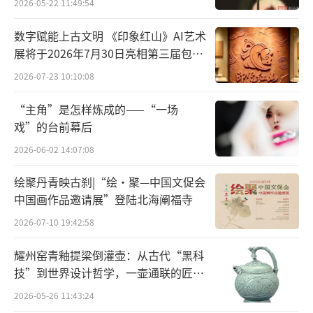
2026-05-22 11:49:54
少有炒作
数字赋能上古文明 《印象红山》AI艺术
展将于2026年7月30日亮相第三届包头
买卖双方目的较为纯粹
艺博会
2026-07-23 10:10:08
数字藏品的火热一直让行业人士抱有隐
“主角”是怎样炼成的——“一场
忧：在海外，已经出现不少数字藏品玩家，尤
戏”的台前幕后
其是年轻人，盲目投资数字藏品却遭遇市场降
2026-06-02 14:07:08
温，导致被“割韭菜”，血本无归。在我国，
绘聚丹青映古刹|“绘·聚—中国文促会
数字藏品平台不开放二级交易市场，也是为了
中国画作品邀请展”登陆北海阐福寺
防止无序交易。值得欣喜的是，诞生不久的演
2026-07-10 19:42:58
出行业数字藏品，更像以数字文创的形式吸引
耀州窑青釉提梁倒灌壶：从古代“黑科
消费者，而非盲目引导购买者“投资”或“升
技”到世界设计哲学，一壶通联的匠心
值”。
宇宙
2026-05-26 11:43:24