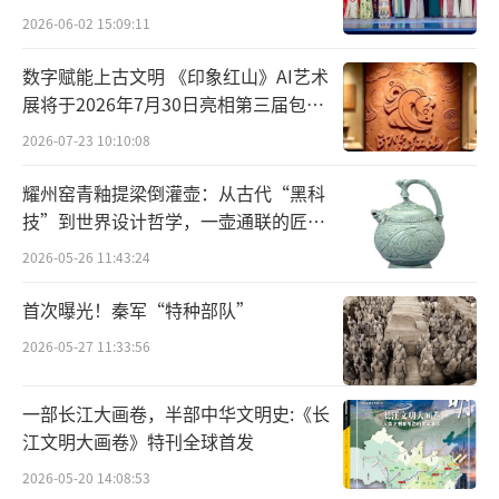
列活动之一，音乐会以“偶遇刺桐城”为主
2026-06-02 15:09:11
题，打造“音乐+偶戏”沉浸式舞台，首次实现
数字赋能上古文明 《印象红山》AI艺术
泉州提线木偶、掌中木偶与台湾霹雳布袋戏三
展将于2026年7月30日亮相第三届包头
大艺术团队同台亮相，为现场观众带来视听盛
艺博会
2026-07-23 10:10:08
宴。
耀州窑青釉提梁倒灌壶：从古代“黑科
技”到世界设计哲学，一壶通联的匠心
宇宙
2026-05-26 11:43:24
首次曝光！秦军“特种部队”
2026-05-27 11:33:56
一部长江大画卷，半部中华文明史:《长
江文明大画卷》特刊全球首发
2026-05-20 14:08:53