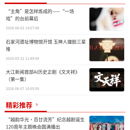
“主角”是怎样炼成的——“一场
戏”的台前幕后
2026-06-02 14:07:08
石家河遗址博物馆开馆 玉神人撞脸三星
堆
2026-05-22 11:49:54
大江新闻首部AI历史正剧《文天祥》
（第一集）
2026-06-07 10:05:59
精彩推荐
“越韵华光·百廿流芳”纪念越剧诞生
作为“世遗古城·泉台闽风”文旅交流系
120周年主题晚会圆满播出