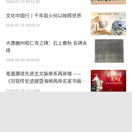
2026-07-27 09:51:45
文化中国行丨千年窑火何以映照世界
2026-07-31 18:09:33
大唐豳州昭仁寺之碑：石上春秋 名碑永
续
2026-06-02 14:34:43
笔墨赓续先贤志文脉牵系两岸情 ——
《刘铭传史迹展暨海峡两岸名家书画
台湾霹雳国际多媒体股份有限公司作为台
展》
2026-07-26 19:15:49
湾十大文创品牌之一，上市企业，公司以传统
于百年园林，观国潮万象—— “乾象·
文化IP为核心，其产业链覆盖演出、出版、周
国潮艺术作品展”在北京动物园科普馆
边开发等多个领域。其作品霹雳布袋戏源自泉
机动展厅开展
2026-08-06 13:25:08
州掌中木偶，在台湾经过创新演变，现已成为