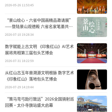
市提线木偶戏传承保护中心演绎的《狮子舞》
2026-05-26 11:53:45
将现场气氛推向高潮，金红双狮在丝线牵引下
腾挪跳跃，母狮衔子温情脉脉，幼狮扑跃活泼
“景山绘心・六省中国画精品邀请展”
——登陆景山观德殿 六省名家笔墨共绘
可爱，精湛技艺令观众掌声不断。
中轴雅韵
2026-07-10 19:28:34
数字赋能上古文明 《印象红山》AI艺术
展将亮相第三届包头艺博会
2026-07-31 18:22:59
从红山古玉年兽溯源文明根脉 数字艺术
《印象红山》落地包头艺博会
2026-07-29 14:19:44
“策马弯弓励行致远”2026全国骑射巡
回赛·太仆寺旗站盛大启幕