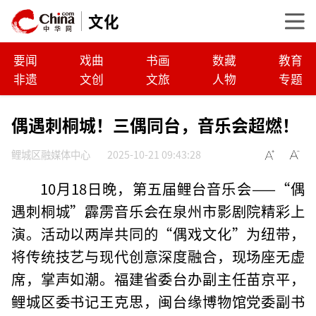
文化
要闻
戏曲
书画
数藏
教育
非遗
文创
文旅
人物
专题
偶遇刺桐城！三偶同台，音乐会超燃！
鲤城区融媒体中心
2025-10-21 09:43:28
10月18日晚，第五届鲤台音乐会——“偶
遇刺桐城”霹雳音乐会在泉州市影剧院精彩上
演。活动以两岸共同的“偶戏文化”为纽带，
将传统技艺与现代创意深度融合，现场座无虚
席，掌声如潮。福建省委台办副主任苗京平，
鲤城区委书记王克思，闽台缘博物馆党委副书