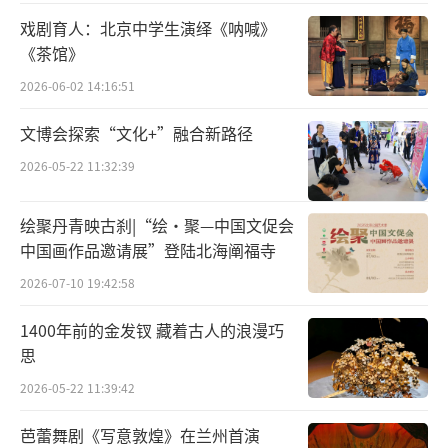
戏剧育人：北京中学生演绎《呐喊》
《茶馆》
2026-06-02 14:16:51
文博会探索“文化+”融合新路径
2026-05-22 11:32:39
绘聚丹青映古刹|“绘·聚—中国文促会
中国画作品邀请展”登陆北海阐福寺
2026-07-10 19:42:58
晋江市掌中木偶艺术保护传承中心率先登
1400年前的金发钗 藏着古人的浪漫巧
思
场，经典剧目《掌中集萃》展现南派掌中木偶
2026-05-22 11:39:42
细腻传神的表演技艺，旦角行止优雅，丑角诙
谐风趣，武戏大开大阖，引得满堂喝彩。泉州
芭蕾舞剧《写意敦煌》在兰州首演