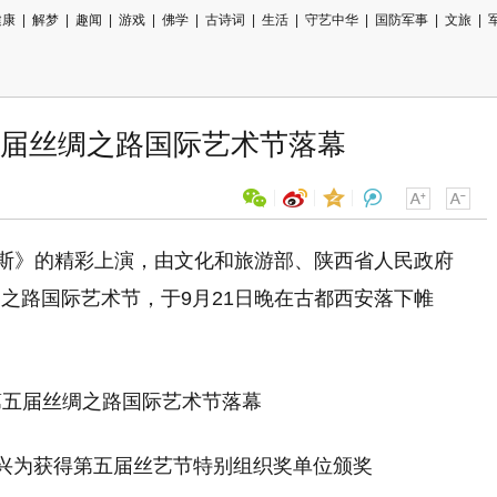
健康
|
解梦
|
趣闻
|
游戏
|
佛学
|
古诗词
|
生活
|
守艺中华
|
国防军事
|
文旅
|
届丝绸之路国际艺术节落幕
纳斯》的精彩上演，由文化和旅游部、陕西省人民政府
用微信扫描二维码
绸之路
国际艺术节，于9月21日晚在古都西安落下帷
分享至好友和朋友圈
兴为获得第五届丝艺节特别组织奖单位颁奖