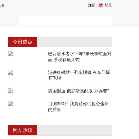
注册
|
登录
军事
今日热点
巴西潜水者水下与7米长蟒蛇面对
面 系现存最大蛇
港铁红磡站一列车脱轨 有车门爆
开飞脱
四国混血 俄罗斯高配版“刘亦菲”
目测300斤 我真替你们担心这床
的质量
网友热议