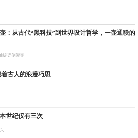
壶：从古代“黑科技”到世界设计哲学，一壶通联的
釉提梁倒灌壶
 藏着古人的浪漫巧思
！本世纪仅有三次
抬头