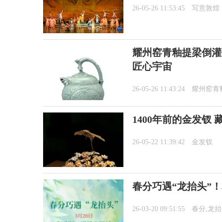
26-05-26 11:53:45
写意敦煌
耀州窑青釉提梁倒灌
匠心宇宙
26-05-26 11:43:24
耀州窑青
1400年前的金发钗
26-05-22 11:39:42
金发钗
春分巧遇“龙抬头”
26-03-20 09:51:55
春分,龙