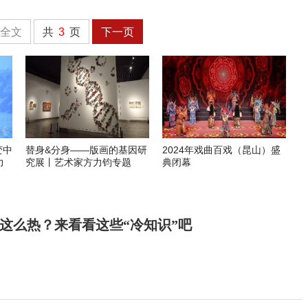
全文
共
3
页
下一页
变中
替身&分身——版画的基因研
2024年戏曲百戏（昆山）盛
力
究展丨艺术家方力钧专题
典闭幕
这么热？来看看这些“冷知识”吧