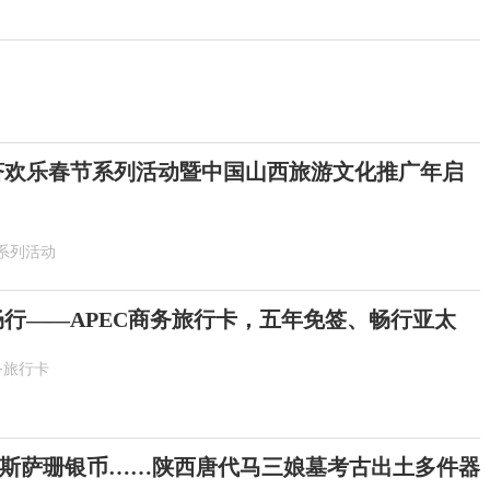
6斐济欢乐春节系列活动暨中国山西旅游文化推广年启
系列活动
畅行——APEC商务旅行卡，五年免签、畅行亚太
务旅行卡
斯萨珊银币……陕西唐代马三娘墓考古出土多件器