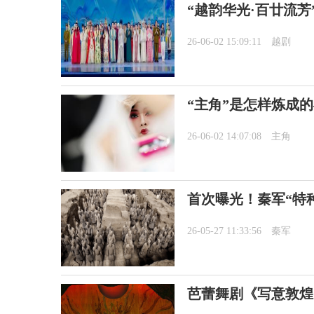
“越韵华光·百廿流芳
26-06-02 15:09:11
越剧
“主角”是怎样炼成
26-06-02 14:07:08
主角
首次曝光！秦军“特
26-05-27 11:33:56
秦军
芭蕾舞剧《写意敦煌