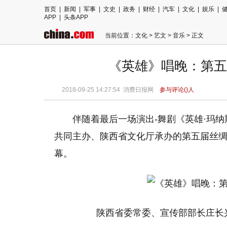
首页
|
新闻
|
军事
|
文史
|
政务
|
财经
|
汽车
|
文化
|
娱乐
|
APP
|
头条APP
当前位置：
文化
>
艺文
>
音乐
> 正文
《英雄》唱晚：第五
2018-09-25 14:27:54
消费日报网
参与评论(
)人
伴随着最后一场演出-舞剧《英雄·玛
共同主办、陕西省文化厅承办的第五届
丝
幕。
陕西省委常委、宣传部部长庄长