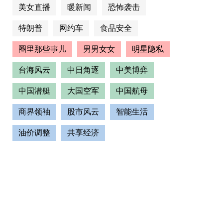
美女直播
暖新闻
恐怖袭击
特朗普
网约车
食品安全
圈里那些事儿
男男女女
明星隐私
台海风云
中日角逐
中美博弈
中国潜艇
大国空军
中国航母
商界领袖
股市风云
智能生活
油价调整
共享经济