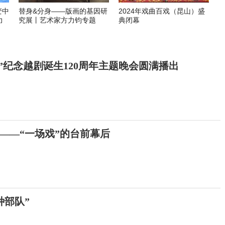
变中
替身&分身——版画的基因研
2024年戏曲百戏（昆山）盛
力
究展丨艺术家方力钧专题
典闭幕
”纪念越剧诞生120周年主题晚会圆满播出
的——“一场戏”的台前幕后
种部队”