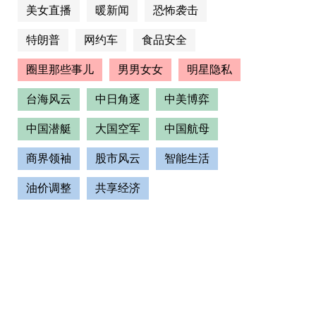
美女直播
暖新闻
恐怖袭击
特朗普
网约车
食品安全
圈里那些事儿
男男女女
明星隐私
台海风云
中日角逐
中美博弈
中国潜艇
大国空军
中国航母
商界领袖
股市风云
智能生活
油价调整
共享经济