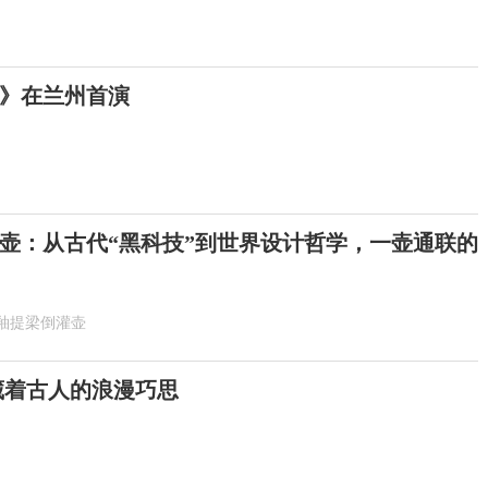
》在兰州首演
壶：从古代“黑科技”到世界设计哲学，一壶通联的
釉提梁倒灌壶
 藏着古人的浪漫巧思