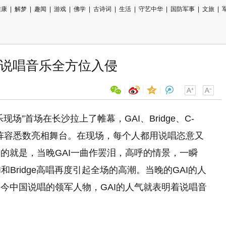
健康
|
解梦
|
趣闻
|
游戏
|
佛学
|
古诗词
|
生活
|
守艺中华
|
国防军事
|
文旅
|
，说唱音乐全方位入侵
现场”首场在长沙拉上了帷幕，GAI、Bridge、C-
用微信扫描二维码
强阵容悉数亮相舞台。在现场，每个人都用
说唱
恣意又
分享至好友和朋友圈
的就是，当晚GAI一曲作罢泪，高呼的情景，一瞬
I和Bridge高唱再度引起全场的高潮。当晚的GAI的人
今中国说唱的领军人物，GAI的人气就表明着说唱音