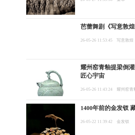
芭蕾舞剧《写意敦煌
26-05-26 11:53:45
写意敦煌
耀州窑青釉提梁倒灌
匠心宇宙
26-05-26 11:43:24
耀州窑青
1400年前的金发钗
26-05-22 11:39:42
金发钗