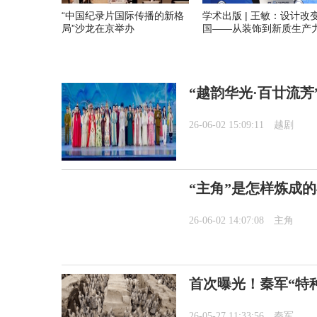
“中国纪录片国际传播的新格
学术出版 | 王敏：设计改
局”沙龙在京举办
国——从装饰到新质生产
“越韵华光·百廿流芳
26-06-02 15:09:11
越剧
“主角”是怎样炼成
26-06-02 14:07:08
主角
首次曝光！秦军“特
26-05-27 11:33:56
秦军