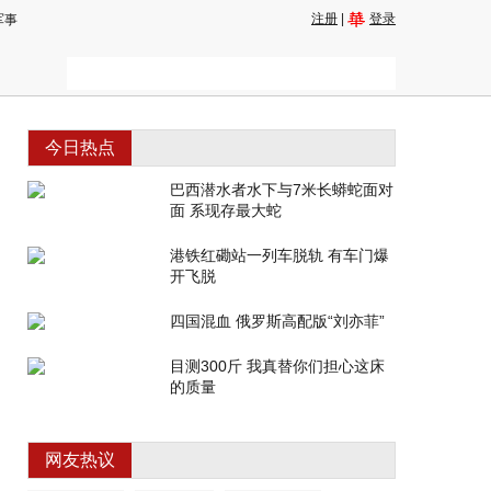
注册
|
登录
军事
今日热点
巴西潜水者水下与7米长蟒蛇面对
面 系现存最大蛇
港铁红磡站一列车脱轨 有车门爆
开飞脱
四国混血 俄罗斯高配版“刘亦菲”
目测300斤 我真替你们担心这床
的质量
网友热议