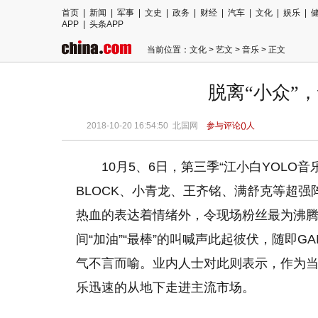
首页
|
新闻
|
军事
|
文史
|
政务
|
财经
|
汽车
|
文化
|
娱乐
|
APP
|
头条APP
当前位置：
文化
>
艺文
>
音乐
> 正文
脱离“小众”
2018-10-20 16:54:50
北国网
参与评论(
)人
10月5、6日，第三季“江小白YOLO音乐
BLOCK、小青龙、王齐铭、满舒克等超
热血的表达着情绪外，令现场粉丝最为沸腾
间“加油”“最棒”的叫喊声此起彼伏，随即GA
气不言而喻。业内人士对此则表示，作为当
乐迅速的从地下走进主流市场。