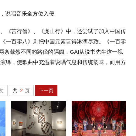
》、《苦行僧》、《虎山行》中，还尝试了加入中国传
》《一百零八》则把中国元素玩得淋漓尽致。《一百零
两条截然不同的路径的隔阂，GAI从说书先生这一视
腔演绎，使歌曲中充溢着说唱气息和传统韵味，而用方
文
共
2
页
下一页