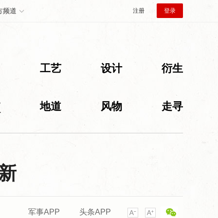
方频道
注册
登录
创
工艺
设计
衍生
旅
地道
风物
走寻
新
军事APP
头条APP