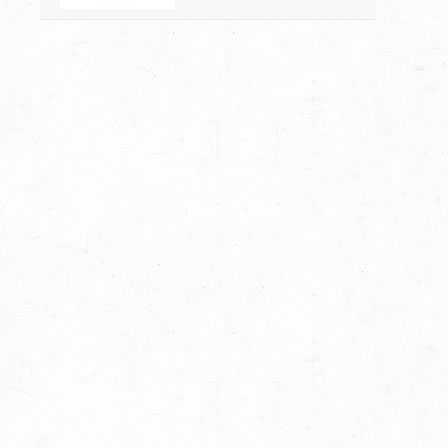
哲学，一壶通联的匠心宇
宙