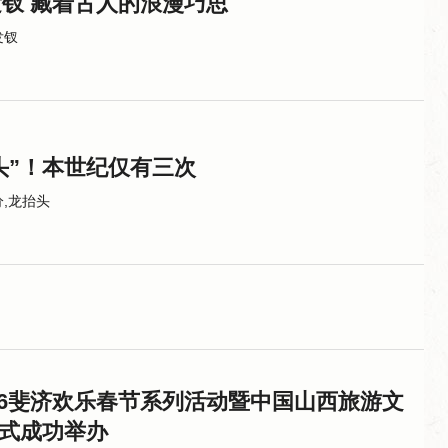
发钗 藏着古人的浪漫巧思
发钗
头”！本世纪仅有三次
分,龙抬头
026斐济欢乐春节系列活动暨中国山西旅游文
式成功举办