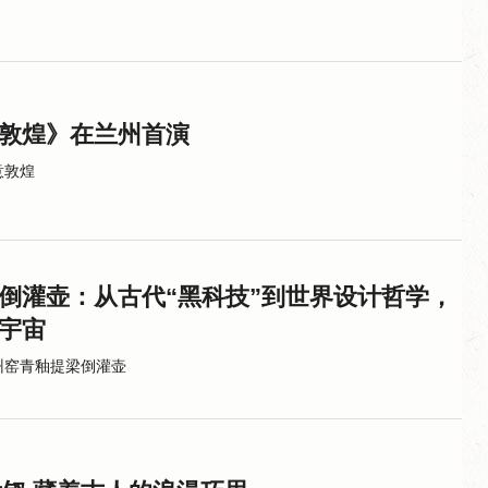
敦煌》在兰州首演
意敦煌
倒灌壶：从古代“黑科技”到世界设计哲学，
宇宙
州窑青釉提梁倒灌壶