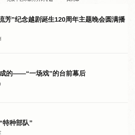
廿流芳”纪念越剧诞生120周年主题晚会圆满播
剧
炼成的——“一场戏”的台前幕后
角
“特种部队”
军