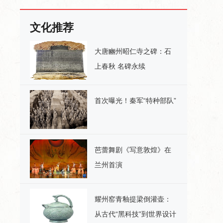
文化推荐
大唐豳州昭仁寺之碑：石
上春秋 名碑永续
首次曝光！秦军“特种部队”
芭蕾舞剧《写意敦煌》在
兰州首演
耀州窑青釉提梁倒灌壶：
从古代“黑科技”到世界设计