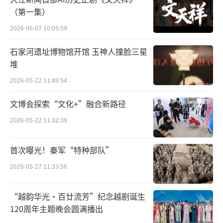
展览分为“经历近代各种力量救亡图存探
（第一集）
索的失败 工人阶级开始登上历史舞台”“唤起
2026-06-07 10:05:59
民族觉醒 构筑新文化运动的中心”“高举爱国
石家河遗址博物馆开馆 玉神人撞脸三星
旗帜 形成五四运动的策源地”“播撒革命火种
堆
打造马克思主义在中国早期传播的主阵
2026-05-22 11:49:54
地”“酝酿和筹建中国共产党 铸就党的主要孕
文博会探索“文化+”融合新路径
育地之一”“不忘初心、牢记使命”六个部
分，通过一幅幅老照片、一件件革命文物、一
2026-05-22 11:32:39
段段珍贵历史影像等，记录中国共产党人的梦
首次曝光！秦军“特种部队”
想和追求、情怀和担当、牺牲和奉献。
2026-05-27 11:33:56
津
“越韵华光·百廿流芳”纪念越剧诞生
6月16日，在天津博物馆参观“红色记忆
120周年主题晚会圆满播出
——天津革命文物展”时，天津市委书记李鸿忠