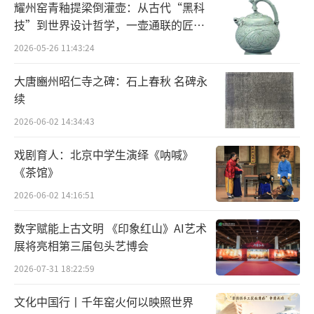
地”“奠基立业”“富国裕民”“复兴伟
耀州窑青釉提梁倒灌壶：从古代“黑科
技”到世界设计哲学，一壶通联的匠心
业”四个部分。中共一大代表何叔衡在接受党
宇宙
2026-05-26 11:43:24
的秘密任务时穿过的长衫、觉悟社成员合影、
毛泽东同志参加开国大典所穿的礼服、邓小平
大唐豳州昭仁寺之碑：石上春秋 名碑永
同志视察天津经济技术开发区时“开发区大有
续
希望”的题词、习近平总书记视察天津期间察
2026-06-02 14:34:43
看过的人工智能产品、张伯礼院士湖北抗击疫
戏剧育人：北京中学生演绎《呐喊》
情期间《弃胆诗》原件……千余件文物展品、
《茶馆》
文献史料、图片视频，全景展示了中国共产党
2026-06-02 14:16:51
领导天津人民走过的波澜壮阔的奋斗历程、天
数字赋能上古文明 《印象红山》AI艺术
津市在不同历史时期特别是党的十八大以来取
展将亮相第三届包头艺博会
得的光辉业绩和宝贵经验、百年津沽大地涌现
2026-07-31 18:22:59
出的革命先辈和英雄模范。
文化中国行丨千年窑火何以映照世界
冀