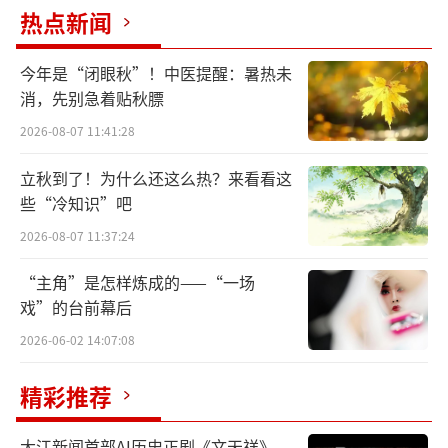
热点新闻
京
今年是“闭眼秋”！中医提醒：暑热未
6月26日，北京市委理论学习中心组到北大
消，先别急着贴秋膘
红楼进行集体学习。北京市委书记蔡奇强调，
2026-08-07 11:41:28
一幢红楼，百年沧桑。要深入学习贯彻习近平
立秋到了！为什么还这么热？来看看这
总书记在中共中央政治局第三十一次集体学习
些“冷知识”吧
时的重要讲话精神，以北大红楼与中国共产党
2026-08-07 11:37:24
早期北京革命活动旧址等红色资源为生动教
“主角”是怎样炼成的——“一场
材，扎实开展党史学习教育，引导全市党员干
戏”的台前幕后
部追溯红色记忆、践行初心使命，从党的百年
2026-06-02 14:07:08
伟大奋斗历程中汲取前进的智慧和力量，更加
奋发有为地推动首都新发展，以优异成绩庆祝
精彩推荐
中国共产党成立100周年。
大江新闻首部AI历史正剧《文天祥》