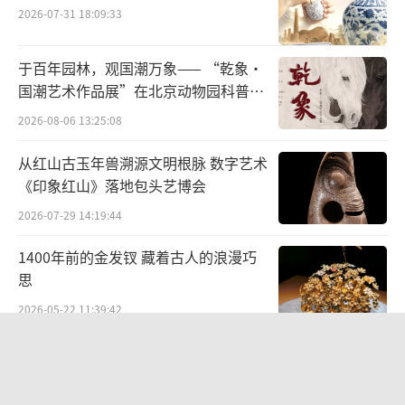
2026-07-31 18:09:33
6月26日，“英雄的土地 辉煌的历程”——
于百年园林，观国潮万象—— “乾象·
庆祝中国共产党成立100周年河北党史图片档案
国潮艺术作品展”在北京动物园科普馆
文献展在河北博物院开展。河北省委书记、省
机动展厅开展
2026-08-06 13:25:08
人大常委会主任王东峰宣布展览开幕，在讲话
中指出，在党的百年华诞即将到来之际，举办
从红山古玉年兽溯源文明根脉 数字艺术
庆祝中国共产党成立100周年河北党史图片档案
《印象红山》落地包头艺博会
文献展，是深入学习贯彻习近平总书记6月18日
2026-07-29 14:19:44
参观“‘不忘初心、牢记使命’中国共产党历
1400年前的金发钗 藏着古人的浪漫巧
史展览”时发表的重要讲话精神和党中央决策
思
部署的实际行动，是深入开展党史学习教育
2026-05-22 11:39:42
和“四史”宣传教育的重要载体，对于引导全
闪鱼随身WiFi亮相凉山火把节：稳稳地
省上下学党史、悟思想、办实事、开新局，具
火一把！
有十分重要的意义。中国共产党成立100年来，
2026-08-03 12:57:44