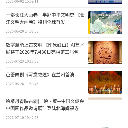
2026-06-02 15:09:11
指出，天津是一座革命的城市、英雄的城市，
一部长江大画卷，半部中华文明史:《长
在百年党史中留下了许多弥足珍贵的革命印
江文明大画卷》特刊全球首发
记，红色资源非常丰富。回顾党的奋斗历史和
2026-05-20 14:08:53
天津地方党史，倍感自豪，重温学习习近平总
书记和党中央对天津的重要指示要求，我们深
数字赋能上古文明 《印象红山》AI艺术
展将于2026年7月30日亮相第三届包头
感责任重大。“十四五”新征程已经开启，向
艺博会
第二个百年奋斗目标进军的号角正在吹响，要
2026-07-23 10:10:08
以开展党史学习教育为契机，弘扬革命文化，
芭蕾舞剧《写意敦煌》在兰州首演
传承红色基因，学史明理、学史增信、学史崇
2026-05-26 11:53:45
德、学史力行，凝聚为全面建设社会主义现代
化大都市、为实现中华民族伟大复兴中国梦不
绘聚丹青映古刹|“绘·聚—中国文促会
懈奋斗的强大力量。
中国画作品邀请展”登陆北海阐福寺
2026-07-10 19:42:58
展览总面积2200平方米，分为“开天辟