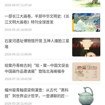
观众“捧角儿”的巨大热情一度是激发观演市
2026-08-07 11:37:24
场持续火爆的传统动因之一。在剧目相对固定
的传统语境中，无论是京剧的“四大名旦”，
一部长江大画卷，半部中华文明史:《长
江文明大画卷》特刊全球首发
还是越剧的“三花一娟”，演员向来是戏曲吸
2026-05-20 14:08:53
引观众的重要缘由。“挂头牌”“领衔”“头
肩旦”“并头肩”“好角儿”“名角”等术语
石家河遗址博物馆开馆 玉神人撞脸三星
都表明了演员在戏曲传播链条中所处的核心位
堆
置。
2026-05-22 11:49:54
有人气的戏曲演员可以吸引更多的社会关
绘聚丹青映古刹|“绘·聚—中国文促会
中国画作品邀请展”登陆北海阐福寺
注，将个人的热度传导给作品，使戏曲更好地
2026-07-10 19:42:58
在传播中发挥对人的教育和点化作用；有人气
的演员往往拥有更多的登台机会，可以通过充
耀州窑青釉提梁倒灌壶：从古代“黑科
分的演出实践将自身风格与表演艺术相结合，
技”到世界设计哲学，一壶通联的匠心
宇宙
辅以理论创新，便可能形成独特而系统的艺术
2026-05-26 11:43:24