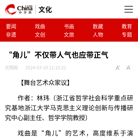
文化
要闻
戏曲
书画
数藏
教育
非遗
文创
文旅
人物
专题
“角儿”不仅带人气也应带正气
光明网
2024-03-20 11:10:22
【舞台艺术众家议】
作者：林玮（浙江省哲学社会科学重点研
究基地浙江大学马克思主义理论创新与传播研
究中心副主任、哲学学院教授）
戏曲是“角儿”的艺术，高度维系于演