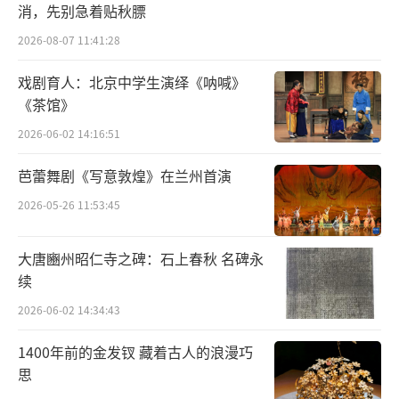
对义父东厂督公曹少钦百依百顺、言听计从，
消，先别急着贴秋膘
却在于己有着救命之恩的周淮安影响下，开始
2026-08-07 11:41:28
任侠好义，为其暗中相助。该剧对传统侠义精
戏剧育人：北京中学生演绎《呐喊》
神的精彩演绎令观众看得酣畅淋漓。
《茶馆》
戏曲艺术承担着反映时代精神、创新舞台
2026-06-02 14:16:51
艺术的使命，仍有与当代社会需求与痛点相契
芭蕾舞剧《写意敦煌》在兰州首演
合的广泛情感空间。在当下，好的戏剧作品要
2026-05-26 11:53:45
摸准与观众对话的途径和方法，与生动的社会
生活、鲜活的时代问题相互对话、彼此启发，
大唐豳州昭仁寺之碑：石上春秋 名碑永
令观众的日常关切、精神需求在“看戏”的过
续
程中得到回应和满足。《新龙门客栈》正是通
2026-06-02 14:34:43
过大量与故事人物形象贴切的细节设计，拳拳
1400年前的金发钗 藏着古人的浪漫巧
到肉的对打功夫，创新的沉浸式剧场设计和互
思
动式观演模式，使一批批观众一次又一次踏入