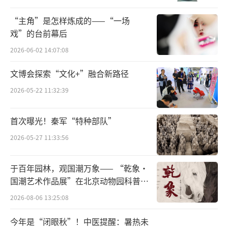
特色，成长为戏曲表演艺术家。在当下，优秀
“主角”是怎样炼成的——“一场
的人气演员通过健康的市场化运作机制，是可
戏”的台前幕后
以带火一部剧，甚至一个剧种的。围绕这样的
2026-06-02 14:07:08
演员展开戏曲传播，守正创新，打造符合当代
文博会探索“文化+”融合新路径
审美、满足社会需求的“新戏”，是值得深入
研究的课题。
2026-05-22 11:32:39
中国戏曲历来着眼于社会人生，折射生活
首次曝光！秦军“特种部队”
现实。在戏曲的舞台上往往能找到忠奸、美
2026-05-27 11:33:56
丑、善恶的活生生的样板，这些故事、传奇潜
移默化地影响着人们的立身处世、待人接物，
于百年园林，观国潮万象—— “乾象·
国潮艺术作品展”在北京动物园科普馆
对社会风气的形成有着重要作用。以环境式越
机动展厅开展
剧《新龙门客栈》为例，剧中周淮安忠肝义
2026-08-06 13:25:08
胆；邱莫言义薄云天；亦正亦邪的贾廷，本应
今年是“闭眼秋”！中医提醒：暑热未