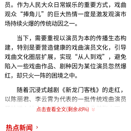
员。作为人民大众日常娱乐的重要方式，戏曲
观众“捧角儿”的巨大热情一度是激发观演市
场持续火爆的传统动因之一。
当下，需要重视以演员为本的传播生态构
建，特别是要营造健康的戏曲演员文化，引导
戏曲文化圈层扩展，实现“从人到戏”，避免
陷入一些戏曲作品、剧种因为某位演员忽然爆
红，却只火一阵的困境之中。
随着沉浸式越剧《新龙门客栈》的走红，
以陈丽君、李云霄为代表的一批传统戏曲演员
开始进入社会关注的视野。加上此前张火丁、
点击查看全文(剩余
85
%)
王珮瑜等京剧演员受到年轻戏迷的喜爱，传统
热点新闻
戏曲在当代的传播形态不断引发社会关注。除