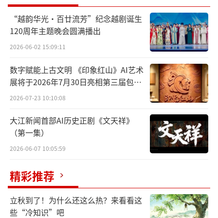
了自媒体平台、小剧场演出、全球巡回演出之
“越韵华光·百廿流芳”纪念越剧诞生
外，一种更为切近互联网的参与式戏曲传播新
120周年主题晚会圆满播出
生态正在出现。它既扎根于时代，与当代年轻
2026-06-02 15:09:11
人的日常生活相匹配，又有很强的东方审美意
数字赋能上古文明 《印象红山》AI艺术
味。在这种新的传播生态下，火出圈的戏曲演
展将于2026年7月30日亮相第三届包头
员不仅为戏曲演出市场带来了人气，也令更多
艺博会
2026-07-23 10:10:08
人走进戏曲故事，在一招一式中感受悲欢离
合、明辨善恶忠奸、领略浩然正气，而戏曲演
大江新闻首部AI历史正剧《文天祥》
员幕后数十年如一日的从艺坚守还为当下文艺
（第一集）
创作带来了一股清朗风气，对传统戏曲传播产
2026-06-07 10:05:59
生积极意义。
精彩推荐
戏曲是“角儿”的艺术，高度维系于演
立秋到了！为什么还这么热？来看看这
员。作为人民大众日常娱乐的重要方式，戏曲
些“冷知识”吧