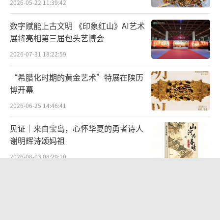
2026-05-22 11:39:42
剧场。
数字赋能上古文明 《印象红山》AI艺术
与此同时，随《新龙门客栈》走红的陈丽
展将亮相第三届包头艺博会
君也成为人们关注的热点。她扮演的贾廷形象
2026-07-31 18:22:59
结合了女性和男性的优点，演出了女性理想中
“希腊化时期的黄金艺术”特展在陕历
的男性模样，令不少年轻观众纷纷感慨“在女
博开幕
儿的身上找到了久违的帅气”，由此开始去了
2026-06-25 14:46:41
解越剧特有的女小生审美体系。许多年轻观众
见证｜来自宝岛，心怀华夏的勇者诗人
都是从关注演员到关注作品，再到走进剧场、
谢明辉诗颂妈祖
主动发掘中国传统戏曲的无限魅力。
2026-08-03 08:29:10
近些年，由于“饭圈”泛滥，明星多少被
“策马弯弓励行致远”2026全国骑射巡
污名化了。我们应当看到，明星及其运作机制
回赛·太仆寺旗站盛大启幕
是现代文化产业的重要支撑，优秀的演艺明星
2026-07-27 09:51:45
不只是营销方法，更是社会符号。戏曲演员中