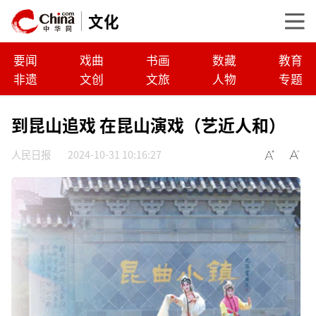
文化
要闻
戏曲
书画
数藏
教育
非遗
文创
文旅
人物
专题
到昆山追戏 在昆山演戏（艺近人和）
人民日报
2024-10-31 10:16:27