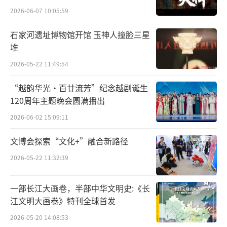
2026-06-07 10:05:59
石家河遗址博物馆开馆 玉神人撞脸三星
堆
昆山戏曲百戏博物馆外景。以上图片均为
2026-05-22 11:49:54
昆山市融媒体中心提供
“越韵华光·百廿流芳”纪念越剧诞生
核心阅读
120周年主题晚会圆满播出
昆山作为“百戏之祖”昆曲的发源地，举
2026-06-02 15:09:11
办了6届戏曲百戏（昆山）盛典。一个个戏曲传
文博会探索“文化+”融合新路径
播平台在昆山涌现，乡镇建起惠民剧场，村里
2026-05-22 11:32:39
搭起百姓戏台，“雅到极致”的昆曲已融入昆
山人的日常生活。到昆山追戏，在昆山演戏，
一部长江大画卷，半部中华文明史:《长
成为一种时尚。
江文明大画卷》特刊全球首发
2026-05-20 14:08:53
在灯光璀璨的剧院里，在粉墙黛瓦的昆曲