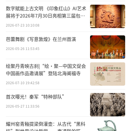
小镇上，在风景如画的田园乡村，看戏与学戏
数字赋能上古文明 《印象红山》AI艺术
展将于2026年7月30日亮相第三届包头
融入昆山人的日常生活，戏曲艺术滋养着这座
艺博会
古老与现代交相辉映的城市。
2026-07-23 10:10:08
芭蕾舞剧《写意敦煌》在兰州首演
江苏昆山作为“百戏之祖”昆曲的发源
2026-05-26 11:53:45
地，举办了6届戏曲百戏（昆山）盛典，各剧种
的戏曲名家、老少戏迷慕名而来、络绎不绝。
绘聚丹青映古刹|“绘·聚—中国文促会
到昆山追戏，在昆山演戏，成为一种时尚。
中国画作品邀请展”登陆北海阐福寺
“雅到极致”的昆曲，融入昆山人的日常
2026-07-10 19:42:58
生活
首次曝光！秦军“特种部队”
“文辞美、声腔美、身段美、服饰
2026-05-27 11:33:56
美……”说起昆曲之美，54岁的昆山玉山镇人
耀州窑青釉提梁倒灌壶：从古代“黑科
金长英如数家珍。金长英回忆，小时候看一场