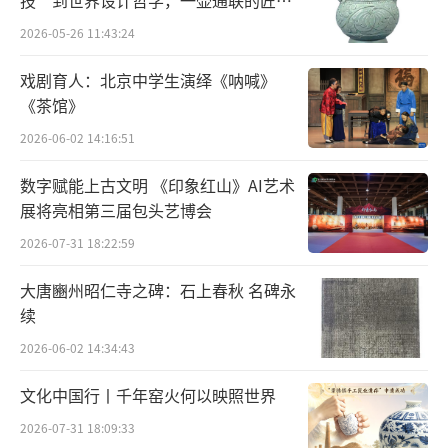
技”到世界设计哲学，一壶通联的匠心
昆曲，常常要跑到几十公里外的苏州老城区，
宇宙
2026-05-26 11:43:24
而现在只要坐两站地铁，就可以到昆山梁辰鱼
昆曲剧场里一饱眼福。戏曲百戏（昆山）盛典
戏剧育人：北京中学生演绎《呐喊》
《茶馆》
从2018年开始举办，全国300多个剧种以及木
2026-06-02 14:16:51
偶剧、皮影戏在昆山实现“大团圆”，让戏迷
们过足戏瘾。“在家门口就能看到这么多好
数字赋能上古文明 《印象红山》AI艺术
戏，真是大开眼界。”看戏之余，金长英跟着
展将亮相第三届包头艺博会
民间戏曲演员学唱戏。昆曲太难，就从简单的
2026-07-31 18:22:59
剧种学起，行头都是自己买。1000多元一套的
大唐豳州昭仁寺之碑：石上春秋 名碑永
水袖服装，她买了好几套。
续
2026-06-02 14:34:43
在昆山，像金长英这样的戏迷有很多。对
他们来说，听戏、看戏是一种生活方式。一天
文化中国行丨千年窑火何以映照世界
的生活从唱晨曲、听晨曲开始，到傍晚观赏古
2026-07-31 18:09:33