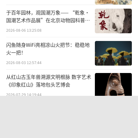
戏台上的昆曲演出，仍意犹未尽。
于百年园林，观国潮万象—— “乾象·
国庆长假，昆山巴城的昆曲小镇熙熙攘
国潮艺术作品展”在北京动物园科普馆
攘。沿着青石板铺成的古道，穿过小桥流水，
机动展厅开展
2026-08-06 13:25:08
步入深巷老宅，随处可闻婉约典雅的昆曲，可
闪鱼随身WiFi亮相凉山火把节：稳稳地
见水袖飞舞的身姿。
火一把！
小巷的深处，缘源昆曲社、俞玖林工作
2026-08-03 12:57:44
室、顾卫英“一旦有戏”工作室等各种以昆曲
从红山古玉年兽溯源文明根脉 数字艺术
为名的社团鳞次栉比。46岁的赵雪娟是土生土
《印象红山》落地包头艺博会
长的巴城人。她大学毕业后在苏州市里工作，2
2026-07-29 14:19:44
019年想回乡找个能养活自己的工作，被小镇浓
1400年前的金发钗 藏着古人的浪漫巧
郁的昆曲氛围留住。她对昆曲着了迷，跟着老
思
师学了一年多，如今也能清唱《牡丹亭》的不
2026-05-22 11:39:42
少选段。赵雪娟学设计出身，擅长编织工艺，