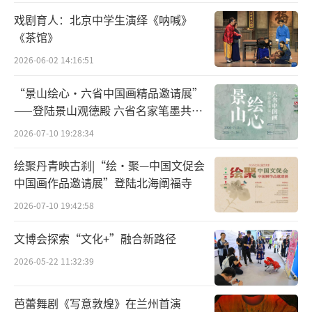
个时代样子了，就希望在舞台上能够看到，但
戏剧育人：北京中学生演绎《呐喊》
这对于演员来说是非常困难的。老一辈经历过
《茶馆》
那个时代，却都已成为背影，如何让这个戏完
2026-06-02 14:16:51
美呈现当年的风采也就成了一个难题。需要演
员心里熟络了才能演出来，话剧不像戏曲有那
“景山绘心・六省中国画精品邀请展”
——登陆景山观德殿 六省名家笔墨共绘
么多变现手法，而是更隐形、更潜在的心理逻
中轴雅韵
2026-07-10 19:28:34
辑。”
绘聚丹青映古刹|“绘·聚—中国文促会
说《茶馆》是每年观众最期盼的人艺剧目
中国画作品邀请展”登陆北海阐福寺
并不为过。杨立新说，“就像百年老店总有自
2026-07-10 19:42:58
己的拿手菜一样，每个剧院都有自己的保留剧
目，从文学、舞美到舞台呈现上都高度统一，
文博会探索“文化+”融合新路径
这些剧目是剧院的财富，一座剧院也因为有这
2026-05-22 11:32:39
样的家底和个性而更加自信。”
芭蕾舞剧《写意敦煌》在兰州首演