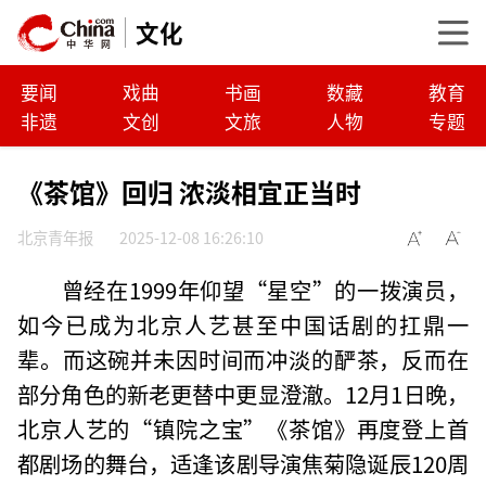
文化
要闻
戏曲
书画
数藏
教育
非遗
文创
文旅
人物
专题
《茶馆》回归 浓淡相宜正当时
北京青年报
2025-12-08 16:26:10
曾经在1999年仰望“星空”的一拨演员，
如今已成为北京人艺甚至中国话剧的扛鼎一
辈。而这碗并未因时间而冲淡的酽茶，反而在
部分角色的新老更替中更显澄澈。12月1日晚，
北京人艺的“镇院之宝”《茶馆》再度登上首
都剧场的舞台，适逢该剧导演焦菊隐诞辰120周