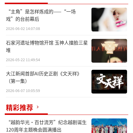
着力完成的目标。
“主角”是怎样炼成的——“一场
戏”的台前幕后
2026-06-02 14:07:08
石家河遗址博物馆开馆 玉神人撞脸三星
堆
2026-05-22 11:49:54
大江新闻首部AI历史正剧《文天祥》
（第一集）
2026-06-07 10:05:59
精彩推荐
“越韵华光·百廿流芳”纪念越剧诞生
120周年主题晚会圆满播出