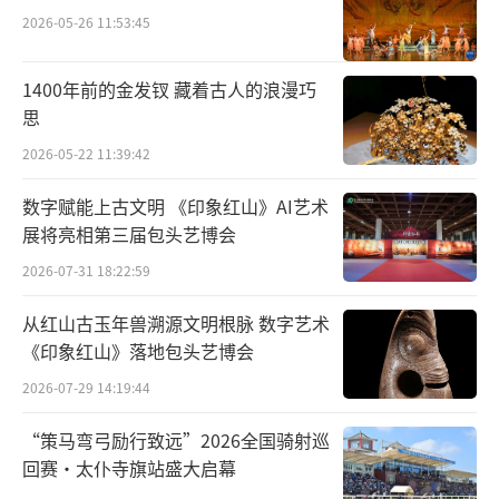
“更从容地和角色一起生活在舞台上”
2026-05-26 11:53:45
1992年黄金一代《茶馆》谢幕演出时，刚
1400年前的金发钗 藏着古人的浪漫巧
到剧院不久的濮存昕在其中演了茶客，如今在
思
剧中饰演常四爷的濮存昕回想起1999年，包含
2026-05-22 11:39:42
他在内的一代新人首演茶馆时的情景：“我们
数字赋能上古文明 《印象红山》AI艺术
自己当时信心满满，是攒足一口气在爬坡，兴
展将亮相第三届包头艺博会
致勃勃，也有点热血沸腾，现在一路演过来，
2026-07-31 18:22:59
回头想想，那时还是青涩的，演得很使劲，现
在则更气定神闲、更从容地和角色一起生活在
从红山古玉年兽溯源文明根脉 数字艺术
舞台上。”
《印象红山》落地包头艺博会
2026-07-29 14:19:44
在他看来，《茶馆》最密集的演出是在上
“策马弯弓励行致远”2026全国骑射巡
世纪80年代初，“每次一口气就演几十场，目
回赛·太仆寺旗站盛大启幕
前我们这拨演出的场次还没有超过老前辈。剧