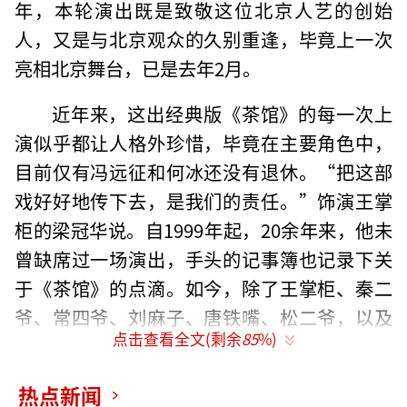
年，本轮演出既是致敬这位北京人艺的创始
人，又是与北京观众的久别重逢，毕竟上一次
亮相北京舞台，已是去年2月。
近年来，这出经典版《茶馆》的每一次上
演似乎都让人格外珍惜，毕竟在主要角色中，
目前仅有冯远征和何冰还没有退休。“把这部
戏好好地传下去，是我们的责任。”饰演王掌
柜的梁冠华说。自1999年起，20余年来，他未
曾缺席过一场演出，手头的记事簿也记录下关
于《茶馆》的点滴。如今，除了王掌柜、秦二
爷、常四爷、刘麻子、唐铁嘴、松二爷，以及
点击查看全文(剩余
85
%)
两个灰大褂等，其他角色基本由年轻演员承接
下来，如何在这样的交替中留住《茶馆》独有
热点新闻
的味道，不出现断崖式的走样，是每一轮复排