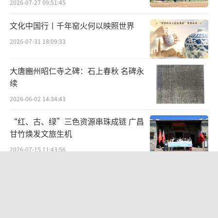
2026-07-27 09:51:45
院有《茶馆》，是剧院的福气，为了一直保留
原汁原味，舞台上没有电脑灯，音响、声场尽
文化中国行丨千年窑火何以映照世界
可能用舞台制作的原声，演员也在规矩中保持
2026-07-31 18:09:33
《茶馆》的味道。”
大唐豳州昭仁寺之碑：石上春秋 名碑永
至于创新这个命题与《茶馆》是否矛盾，
续
濮存昕说，“生命在延续，我们尽可能保留老
2026-06-02 14:34:43
《茶馆》的那点味道，不要在形上、样上标新
“红、古、绿”三色资源串珠成链 广昌
立异，投入过多自己的个人兴趣，这样《茶
甘竹焕发文旅生机
馆》才能笼住一口气，保持其特有的风貌。”
2026-07-15 11:43:56
同时，经典的《茶馆》在濮存昕眼中其实
笔墨赓续先贤志文脉牵系两岸情 ——
是另一种时尚，“时尚是轮回的，可能这个时
《刘铭传史迹展暨海峡两岸名家书画
代最不容易看到的东西反而更具时尚感。因此
展》
2026-07-26 19:15:49
在当代的审美里，反而观众都来抢票看，看的