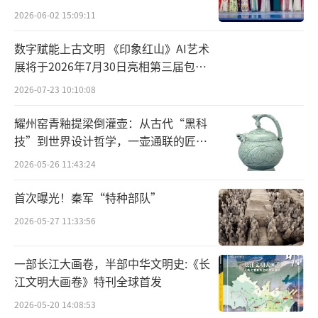
2026-06-02 15:09:11
数字赋能上古文明 《印象红山》AI艺术
展将于2026年7月30日亮相第三届包头
艺博会
2026-07-23 10:10:08
耀州窑青釉提梁倒灌壶：从古代“黑科
《茶馆》剧照
技”到世界设计哲学，一壶通联的匠心
宇宙
2026-05-26 11:43:24
“只有演员心里熟络了才能演出来”
首次曝光！秦军“特种部队”
担任复排艺术指导的杨立新，每次都会承
2026-05-27 11:33:56
担起为年轻演员讲述年代背景的任务，“这个
戏未来最困难的地方就是距离那个时代越来越
一部长江大画卷，半部中华文明史:《长
远了，虽然生活在变，但观众却希望在舞台上
江文明大画卷》特刊全球首发
看到一个原汁原味的老北京。生活中见不到那
2026-05-20 14:08:53