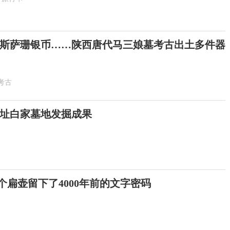
斯萨珊银币……陕西唐代马三娘墓考古出土多件器
考古
址白家墓地发掘成果
这个扁壶留下了4000年前的文字密码