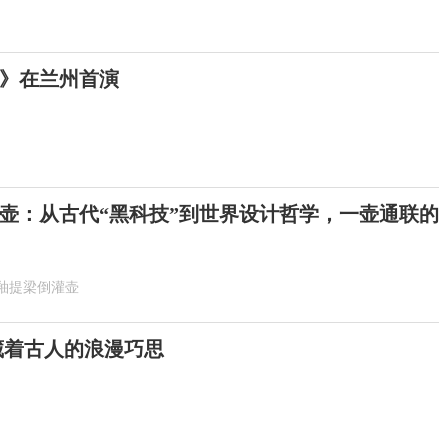
》在兰州首演
壶：从古代“黑科技”到世界设计哲学，一壶通联的
釉提梁倒灌壶
 藏着古人的浪漫巧思