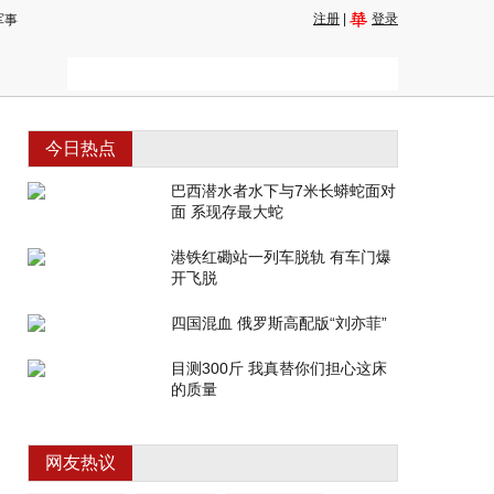
注册
|
登录
军事
今日热点
巴西潜水者水下与7米长蟒蛇面对
面 系现存最大蛇
港铁红磡站一列车脱轨 有车门爆
开飞脱
四国混血 俄罗斯高配版“刘亦菲”
目测300斤 我真替你们担心这床
的质量
网友热议