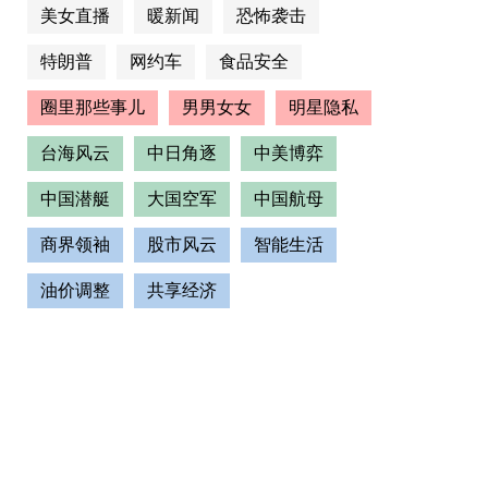
美女直播
暖新闻
恐怖袭击
特朗普
网约车
食品安全
圈里那些事儿
男男女女
明星隐私
台海风云
中日角逐
中美博弈
中国潜艇
大国空军
中国航母
商界领袖
股市风云
智能生活
油价调整
共享经济