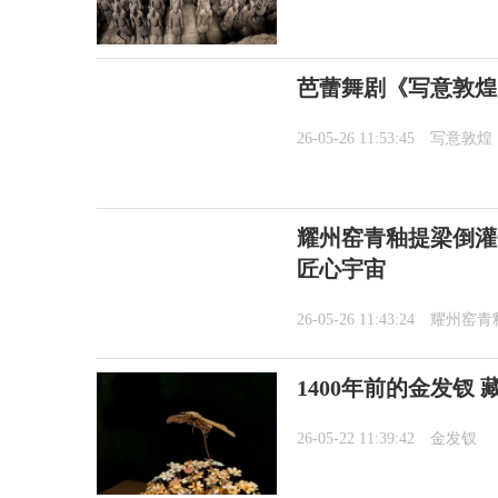
芭蕾舞剧《写意敦煌
26-05-26 11:53:45
写意敦煌
耀州窑青釉提梁倒灌
匠心宇宙
26-05-26 11:43:24
耀州窑青
1400年前的金发钗
26-05-22 11:39:42
金发钗