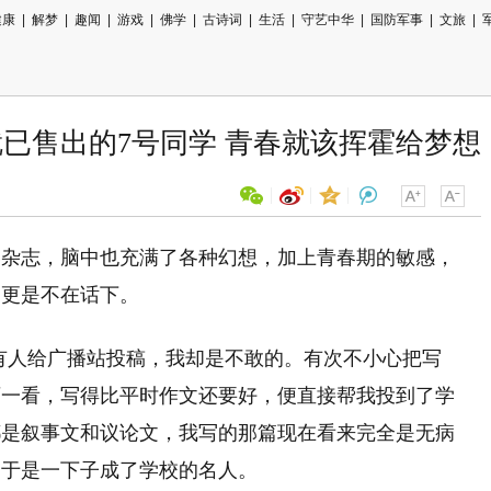
健康
|
解梦
|
趣闻
|
游戏
|
佛学
|
古诗词
|
生活
|
守艺中华
|
国防军事
|
文旅
|
已售出的7号同学 青春就该挥霍给梦想
春杂志，脑中也充满了各种幻想，加上青春期的敏感，
用微信扫描二维码
文更是不在话下。
分享至好友和朋友圈
有人给广播站投稿，我却是不敢的。有次不小心把写
师一看，写得比平时作文还要好，便直接帮我投到了学
都是叙事文和议论文，我写的那篇现在看来完全是无病
，于是一下子成了学校的名人。