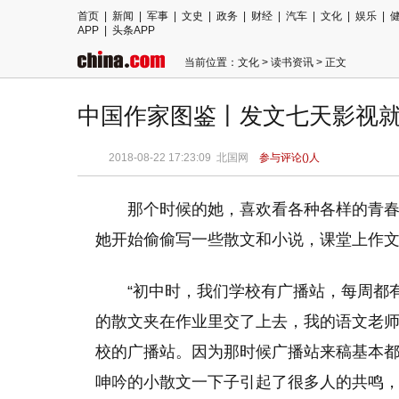
首页
|
新闻
|
军事
|
文史
|
政务
|
财经
|
汽车
|
文化
|
娱乐
|
APP
|
头条APP
当前位置：
文化
>
读书资讯
> 正文
中国作家图鉴丨发文七天影视就
2018-08-22 17:23:09
北国网
参与评论(
)人
那个时候的她，喜欢看各种各样的青
她开始偷偷写一些散文和小说，课堂上作
“初中时，我们学校有广播站，每周都
的散文夹在作业里交了上去，我的语文老
校的广播站。因为那时候广播站来稿基本
呻吟的小散文一下子引起了很多人的共鸣