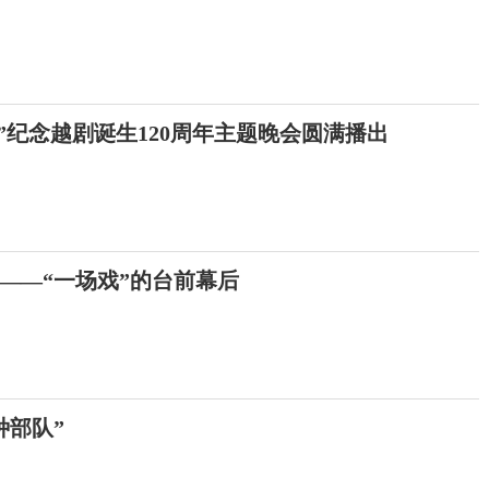
”纪念越剧诞生120周年主题晚会圆满播出
的——“一场戏”的台前幕后
种部队”