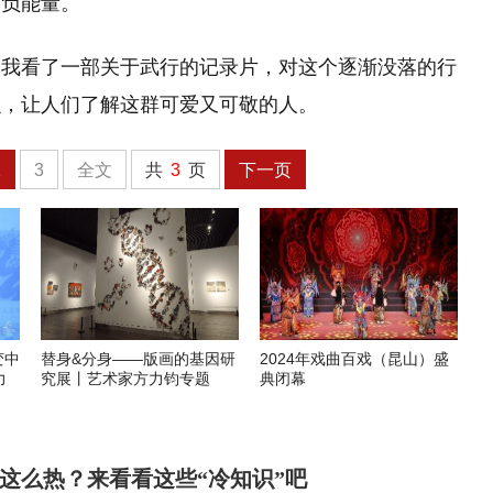
是负能量。
候我看了一部关于武行的记录片，对这个逐渐没落的行
么，让人们了解这群可爱又可敬的人。
2
3
全文
共
3
页
下一页
变中
替身&分身——版画的基因研
2024年戏曲百戏（昆山）盛
力
究展丨艺术家方力钧专题
典闭幕
这么热？来看看这些“冷知识”吧