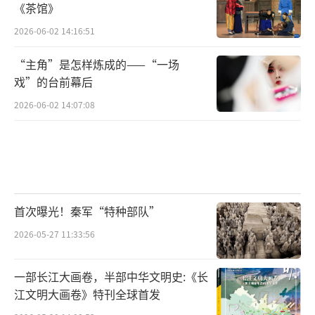
美风格和艺术特色昭彰的现象出现，在“社会
《茶馆》
效益第一”的原则下把握好满足与引领之度；
2026-06-02 14:16:51
其三，“边播边改”的最终目标不是为了吸引
“主角”是怎样炼成的——“一场
眼球赚吆喝，而是要营造一种和观众充分交流
戏”的台前幕后
的良性环境，最大化地发挥观众的才智来加持
2026-06-02 14:07:08
剧集的品质提升，让作品更富于艺术的生命力
和市场的传播力；其四，应致力于建构一种剧
集自我完善与自我超越的长效机制，使作品在
创作和传播的不同环节上不断获得通向精品之
路的内在驱动，助力整体产业走向成熟和繁
首次曝光！秦军“特种部队”
荣。
2026-05-27 11:33:56
《光明日报》（ 2019年07月10日 15版）
一部长江大画卷，半部中华文明史:《长
江文明大画卷》特刊全球首发
（责任编辑：段颖 CC004）