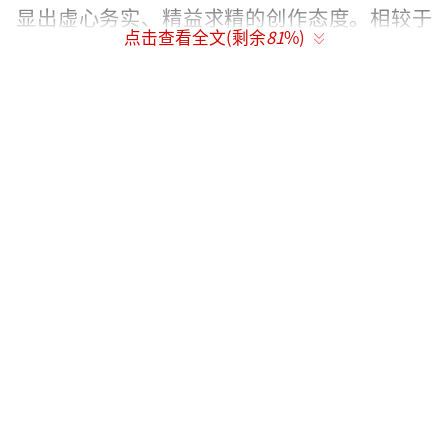
显出虚心务实、精益求精的创作态度。相较于
点击查看全文(剩余
81
%)
那些将影视创作视为“一锤子买卖”、明知有
错还不承认，甚至面对批评质疑生硬抬杠狡辩
的从业者来说，知错能改、及时修正的行为值
得鼓励。但这种“售后服务”毕竟是在行业高
速发展过程中涌现出的新兴制播现象，大多数
观众对之不甚了解，其运作机制也有不够完善
之处，所以在实际操作的过程中还潜藏着一些
可能出现的负面因素，需要警惕。一方面，此
种模式会潜移默化地助长创作者的侥幸心理，
即“原初创作中随意一些、粗糙一些也没关
系，即使出现错误，在播出过程中还有修改的
余地”。这样的心理定式一旦形成，对于行业
发展无疑有百害而无一利。另一方面，尊重观