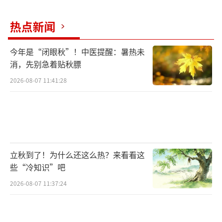
实质上是让商业效益遮蔽了社会效益，舍本逐
末。
热点新闻
除此之外，还有一种更加危险的商业诉求
今年是“闭眼秋”！中医提醒：暑热未
需要警惕。个别剧集出品方明知作品有硬伤
消，先别急着贴秋膘
和“槽点”，非但不加修改就直接播出，反而
2026-08-07 11:41:28
还将这些问题作为噱头进行大肆炒作，以生成
舆论话题来达到吸睛目的。之后，再在边播边
改的“售后服务”上大做文章，来彰显片方
的“认错态度”和“纠错速度”，从而让观众
立秋到了！为什么还这么热？来看看这
感知到“被重视”的满足感，使他们仿佛享受
些“冷知识”吧
到一种参与度高、互动感强的高阶观剧体验。
2026-08-07 11:37:24
如此行径是将“边播边改”模式当作了一种营
销手段、商业伎俩来俘获观众，让作品的创作