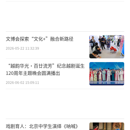
作中，使作品与市场需求基本保持同步，但也
并未从根本上解决好“边播边改”模式所存在
的弊端和隐患。倘若“边写、边拍、边播、边
改”运作范式和交互式作品成为未来中国剧集
文博会探索“文化+”融合新路径
制播方面的可能性发展趋向，那么相关从业者
2026-05-22 11:32:39
还需对其保持冷静、理性和审慎的态度，在实
践中严防其错位和跑偏。
“越韵华光·百廿流芳”纪念越剧诞生
120周年主题晚会圆满播出
创作者和传播者至少需要清醒地认识到如
2026-06-02 15:09:11
下几点：其一，不应将“边播边改”的初衷只
定位在修改创制过程中的疏漏和不足，而要通
过更加深层的传受互动来达到观众满意度与市
场收视率的平衡；其二，防止无度迎合观众口
味而忽视作品正向价值观确立以及作品原有审
戏剧育人：北京中学生演绎《呐喊》