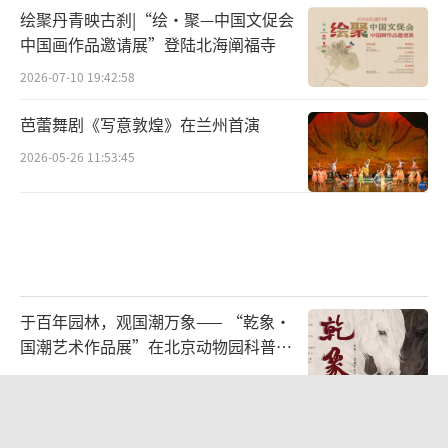
绘聚丹青映古刹|“绘·聚—中国文促会
中国画作品邀请展”登陆北海阐福寺
2026-07-10 19:42:58
芭蕾舞剧《写意敦煌》在兰州首演
2026-05-26 11:53:45
于百年园林，观国潮万象—— “乾象·
国潮艺术作品展”在北京动物园科普馆
机动展厅开展
2026-08-06 13:25:08
1400年前的金发钗 藏着古人的浪漫巧