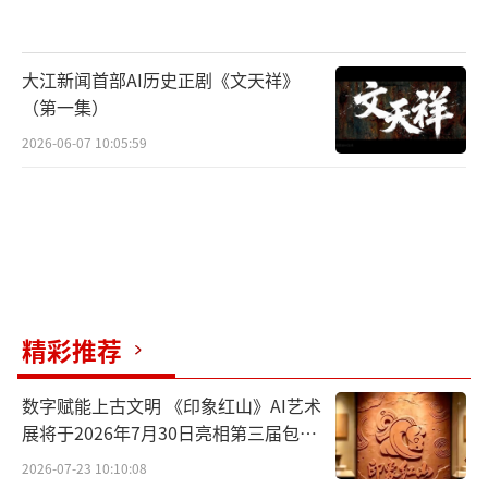
和传播变了味，更变了质。
对于“边播边改”这种操作模式而言，国
大江新闻首部AI历史正剧《文天祥》
产剧集还基本停留在“纠错补漏”的初级阶
（第一集）
段，欧美日韩等一些电视剧产业发展进入成熟
2026-06-07 10:05:59
阶段的国家则已经实现了“边写、边拍、边
播、边改”的运作范式。近年业界还流行一种
以沉浸感和互动性见长的交互式创作模式。这
种作品可被视为观看和参与的混合体，它试图
最大限度地发挥观众的能动作用，使其可以在
观看过程中于一些关键节点上做出选择，从而
精彩推荐
对作品中角色决策拥有很强的控制力，最终决
定剧集的情节发展及人物命运走向。凡此种种
数字赋能上古文明 《印象红山》AI艺术
展将于2026年7月30日亮相第三届包头
举措，虽然相对于“边播边改”来说，显得更
艺博会
2026-07-23 10:10:08
加严密成熟，充分地将观众的智慧融入剧集创