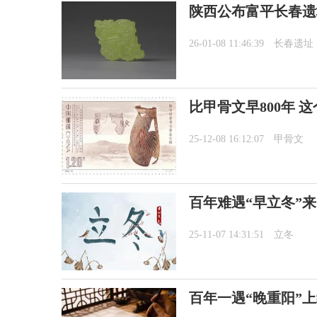
陕西公布富平长春遗
26-01-08 11:46:39
长春遗址
比甲骨文早800年 
25-12-08 16:12:07
甲骨文
百年难遇“早立冬”
25-11-07 14:31:51
立冬
百年一遇“晚重阳”