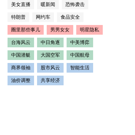
美女直播
暖新闻
恐怖袭击
特朗普
网约车
食品安全
圈里那些事儿
男男女女
明星隐私
台海风云
中日角逐
中美博弈
中国潜艇
大国空军
中国航母
商界领袖
股市风云
智能生活
油价调整
共享经济