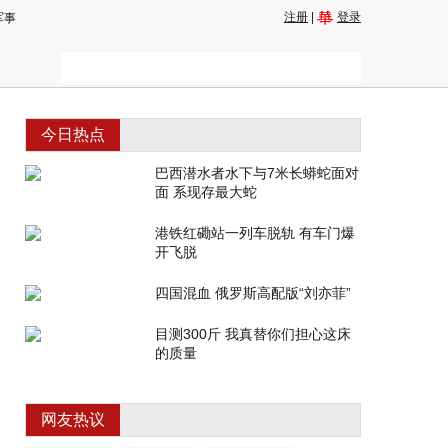
注册
|
登录
军事
今日热点
巴西潜水者水下与7米长蟒蛇面对
面 系现存最大蛇
港铁红磡站一列车脱轨 有车门爆
开飞脱
四国混血 俄罗斯高配版“刘亦菲”
目测300斤 我真替你们担心这床
的质量
网友热议