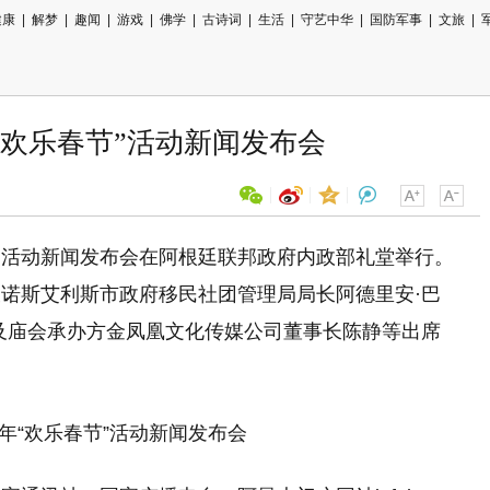
健康
|
解梦
|
趣闻
|
游戏
|
佛学
|
古诗词
|
生活
|
守艺中华
|
国防军事
|
文旅
|
年“欢乐春节”活动新闻发布会
”系列活动新闻发布会在阿根廷联邦政府内政部礼堂举行。
用微信扫描二维码
诺斯艾利斯市政府移民社团管理局局长阿德里安·巴
分享至好友和朋友圈
及庙会承办方金凤凰文化传媒公司董事长陈静等出席