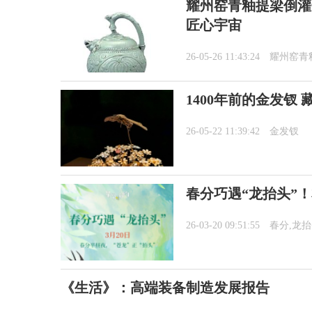
耀州窑青釉提梁倒灌
匠心宇宙
26-05-26 11:43:24
耀州窑青
1400年前的金发钗
26-05-22 11:39:42
金发钗
春分巧遇“龙抬头”
26-03-20 09:51:55
春分,龙
《生活》：高端装备制造发展报告