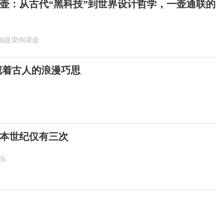
壶：从古代“黑科技”到世界设计哲学，一壶通联的
釉提梁倒灌壶
 藏着古人的浪漫巧思
！本世纪仅有三次
抬头