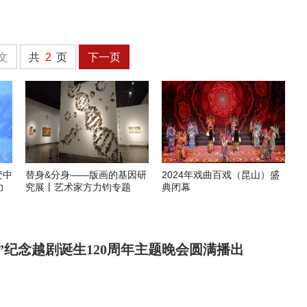
文
共
2
页
下一页
变中
替身&分身——版画的基因研
2024年戏曲百戏（昆山）盛
力
究展丨艺术家方力钧专题
典闭幕
”纪念越剧诞生120周年主题晚会圆满播出