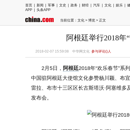
首页
|
新闻
|
军事
|
文史
|
政务
|
财经
|
汽车
|
文化
|
娱乐
|
APP
|
头条APP
当前位置：
文化
>
博览
> 正文
阿根廷举行2018
2018-02-07 15:59:08
中华网文化
参与评论(
)人
2月5日，
阿根廷
2018年“欢乐春节
中国驻阿根廷大使馆文化参赞杨川颖、布宜
雷拉、布市十三区区长古斯塔沃·阿塞维多
发布会。