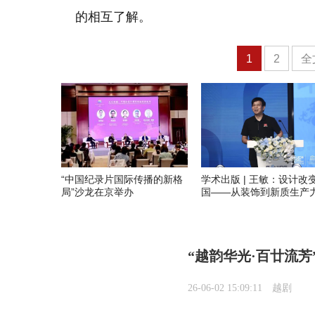
的相互了解。
1
2
全
“中国纪录片国际传播的新格
学术出版 | 王敏：设计改
局”沙龙在京举办
国——从装饰到新质生产
“越韵华光·百廿流芳
26-06-02 15:09:11
越剧