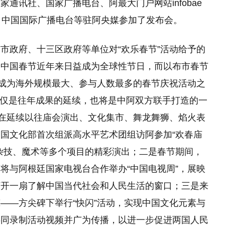
通讯社、国家广播电台、阿最大门户网站infobae
、中国国际广播电台等驻阿央媒参加了发布会。
市政府、十三区政府等单位对“欢乐春节”活动给予的
的中国春节近年来日益成为全球性节日，而以布市春节
已成为海外规模最大、参与人数最多的春节庆祝活动之
动不仅是往年成果的延续，也将是中阿双方联手打造的一
，在延续以往庙会演出、文化集市、舞龙舞狮、焰火表
国文化部首次组派高水平艺术团组访阿参加“欢春庙
杂技、魔术等多个项目的精彩演出；二是春节期间，
将与阿根廷国家电视台合作举办“中国电视周”，展映
打开一扇了解中国当代社会和人民生活的窗口；三是来
——方尖碑下举行“快闪”活动，实现中国文化元素与
共同录制活动视频并广为传播，以进一步促进两国人民