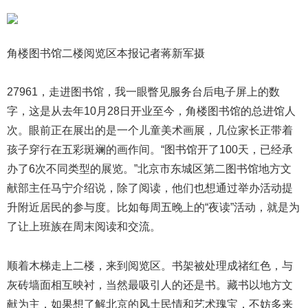
角楼图书馆二楼阅览区本报记者蒋新军摄
27961，走进图书馆，我一眼瞥见服务台后电子屏上的数
字，这是从去年10月28日开业至今，角楼图书馆的总进馆人
次。眼前正在展出的是一个儿童美术画展，几位家长正带着
孩子穿行在五彩斑斓的画作间。“图书馆开了100天，已经承
办了6次不同类型的展览。”北京市东城区第二图书馆地方文
献部主任马宁介绍说，除了阅读，他们也想通过举办活动提
升附近居民的参与度。比如每周五晚上的“夜读”活动，就是为
了让上班族在周末阅读和交流。
顺着木梯走上二楼，来到阅览区。书架被处理成禇红色，与
灰砖墙面相互映衬，当然最吸引人的还是书。藏书以地方文
献为主，如果想了解北京的风土民情和艺术瑰宝，不妨多来