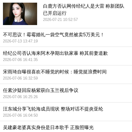
白鹿方否认网传经纪人是大雷 称新团队
已开启运行
2026-07-21 10:52:57
不可思议！霉霉婚礼一袋空气竟然被卖5万美元！
2026-07-13 13:47:19
经纪公司否认海来阿木孕期出轨家暴 称其前妻道歉
2026-07-06 16:41:35
宋雨琦自曝很喜欢不睡觉的时候：睡觉挺浪费时间
2026-07-06 16:32:59
任素汐疑回应杨紫获白玉兰视后争议
2026-07-06 16:25:26
汪东城分享飞轮海成员现状 整场对话不提炎亚纶
2026-07-06 16:04:50
吴建豪老婆真实身份是日本歌手 正脸照曝光