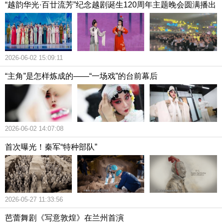
“越韵华光·百廿流芳”纪念越剧诞生120周年主题晚会圆满播出
2026-06-02 15:09:11
“主角”是怎样炼成的——“一场戏”的台前幕后
2026-06-02 14:07:08
首次曝光！秦军“特种部队”
2026-05-27 11:33:56
芭蕾舞剧《写意敦煌》在兰州首演