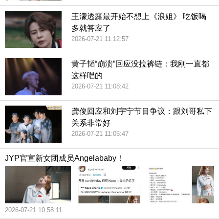
王濛透露最开始不想上《浪姐》 吃饭喝
多就答应了
2026-07-21 11:12:57
黄子韬“崩溃”回应没拉裤链：我刚一直都
这样唱的
2026-07-21 11:08:42
龚俊回应和刘宇宁节目争议：跟刘哥私下
关系非常好
2026-07-21 11:05:47
JYP官宣新女团成员Angelababy！
2026-07-21 10:58:11