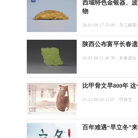
西域特色金银器、波
物
26-01-08 17:35:09
马三娘墓
陕西公布富平长春遗
26-01-08 11:46:39
长春遗址
比甲骨文早800年 
25-12-08 16:12:07
甲骨文
百年难遇“早立冬”