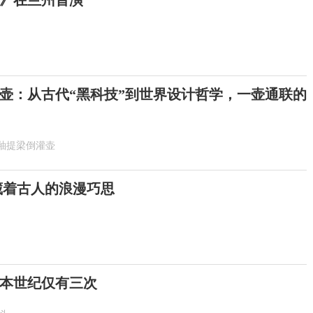
》在兰州首演
壶：从古代“黑科技”到世界设计哲学，一壶通联的
釉提梁倒灌壶
 藏着古人的浪漫巧思
！本世纪仅有三次