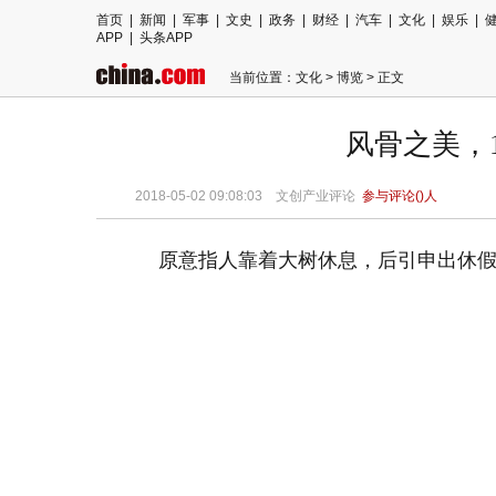
首页
|
新闻
|
军事
|
文史
|
政务
|
财经
|
汽车
|
文化
|
娱乐
|
APP
|
头条APP
当前位置：
文化
>
博览
> 正文
风骨之美，
2018-05-02 09:08:03 文创产业评论
参与评论(
)人
原意指人靠着大树休息，后引申出休