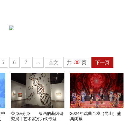
5
6
7
...
全文
共
30
页
下一页
变中
替身&分身——版画的基因研
2024年戏曲百戏（昆山）盛
力
究展丨艺术家方力钧专题
典闭幕