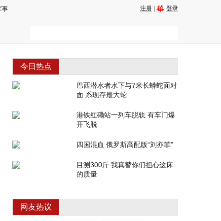
注册
|
登录
军事
今日热点
巴西潜水者水下与7米长蟒蛇面对
面 系现存最大蛇
港铁红磡站一列车脱轨 有车门爆
开飞脱
四国混血 俄罗斯高配版“刘亦菲”
目测300斤 我真替你们担心这床
的质量
网友热议