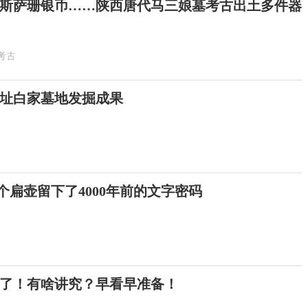
斯萨珊银币……陕西唐代马三娘墓考古出土多件器
考古
址白家墓地发掘成果
这个扁壶留下了4000年前的文字密码
来了！有啥讲究？早看早准备！