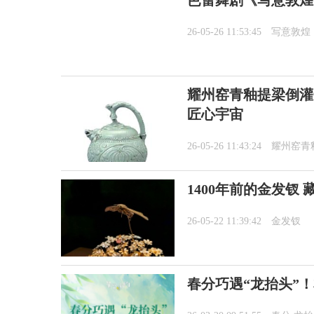
芭蕾舞剧《写意敦煌
26-05-26 11:53:45
写意敦煌
耀州窑青釉提梁倒灌
匠心宇宙
26-05-26 11:43:24
耀州窑青
1400年前的金发钗
26-05-22 11:39:42
金发钗
春分巧遇“龙抬头”