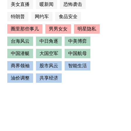
美女直播
暖新闻
恐怖袭击
特朗普
网约车
食品安全
圈里那些事儿
男男女女
明星隐私
台海风云
中日角逐
中美博弈
中国潜艇
大国空军
中国航母
商界领袖
股市风云
智能生活
油价调整
共享经济