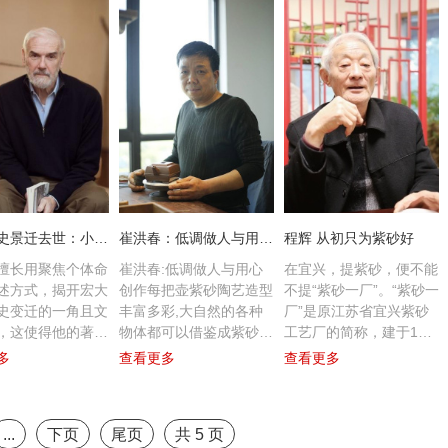
同时，身为祖国的文艺骨
干，她数十次跨国巡演、
讲学，做传播中国文化的
使者，不遗余力。
汉学家史景迁去世：小切口书写“大历史”
崔洪春：低调做人与用心创作每把壶
程辉 从初只为紫砂好
擅长用聚焦个体命
崔洪春:低调做人与用心
在宜兴，提紫砂，便不能
述方式，揭开宏大
创作每把壶紫砂陶艺造型
不提“紫砂一厂”。“紫砂一
史变迁的一角且文
丰富多彩,大自然的各种
厂”是原江苏省宜兴紫砂
，这使得他的著述
物体都可以借鉴成紫砂壶
工艺厂的简称，建于195
充满人情味与故事
的器型。宜兴紫砂壶的器
5年，但实际上从未正式
多
查看更多
查看更多
新京报报道，著名
型主要分为光器类、花货
定名“紫砂一厂”。这个紫
家、耶鲁大学荣誉
类和筋纹器类,其中光器
砂“殿堂”级的存在，当初
景迁于当地时间1
还又分为圆器和方器。
由吴云根、裴石民、任淦
...
下页
尾页
共
5
页
日辞世，享年85
庭、王寅春、朱可心、顾