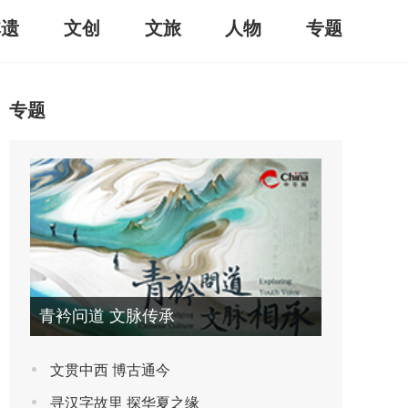
非遗
文创
文旅
人物
专题
专题
青衿问道 文脉传承
文贯中西 博古通今
寻汉字故里 探华夏之缘