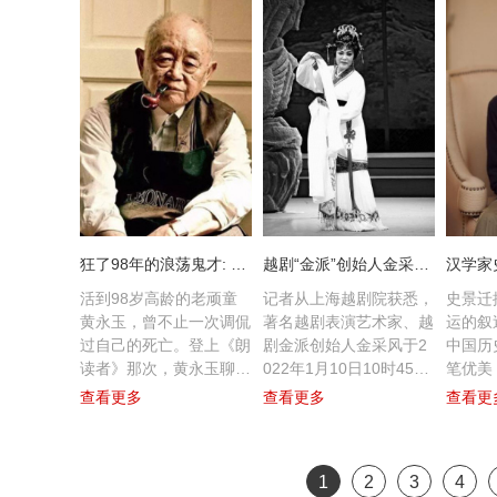
统帅三军的都督，而且是
业京剧演员，说起吉祥重
冲锋陷阵、领兵作战的将
张，心情激动。他对吉祥
军。“前面鲁肃闯帐时强
戏院当年结束百年辉煌时
调的是身份、气质、性
的情景记忆犹新，同时也
格，重念白和表演，后面
见证了新“吉祥”诞生的一
追阻刘备，突出工架技艺
波三折。作为吉祥大戏院
展示，
设计规划的艺术指导，他
与吉祥戏院有很深的缘
分，对新“吉祥”的未来则
是满怀期待。
狂了98年的浪荡鬼才: 黄永玉
越剧“金派”创始人金采风逝世
活到98岁高龄的老顽童
记者从上海越剧院获悉，
史景迁
黄永玉，曾不止一次调侃
著名越剧表演艺术家、越
运的叙
过自己的死亡。登上《朗
剧金派创始人金采风于2
中国历
读者》那次，黄永玉聊起
022年1月10日10时45分
笔优美
表叔沈从文的遗愿。董卿
在上海市徐汇区中心医院
读起来
查看更多
查看更多
查看更
问他：“您以后也会回到
逝世，享年92岁。金采
性。据
故乡吗？”黄永玉笑
风原名金翠凤，祖籍浙江
历史学
了：“我死了以后啊，我
省鄞县，1930年11月生
教授史
1
2
3
4
的骨灰不要了，跟那些孤
于上海，1946年考入雪
2月26