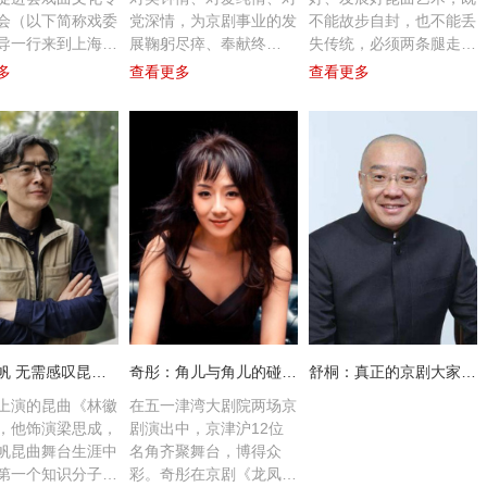
会（以下简称戏委
党深情，为京剧事业的发
不能故步自封，也不能丢
导一行来到上海京
展鞠躬尽瘁、奉献终
失传统，必须两条腿走
拜访著名京剧表演
身。”王勇满怀敬意地表
路。近年来，北方昆曲剧
多
查看更多
查看更多
尚长荣，聘请尚长
示，刘秀荣走过了一位艺
院启动了荣庆学堂计划，
出任该会名誉主
术家痴情且深情、峥嵘又
通过传统折子戏+昆曲知
颁发聘书。
辉煌的一生。
识讲座，这一演、讲结合
的形式进一步普及推广了
北方昆曲艺术。荣庆学堂
计划3年传承400出戏，
将本来失传于舞台几十年
甚至上百年的剧目挖掘出
来、记录下来、传承下
去。
专访杨帆 无需感叹昆曲知音少 要保质保量完成工作
奇彤：角儿与角儿的碰撞，才能产生最好的火花
舒桐：真正的京剧大家都是改革家
上演的昆曲《林徽
在五一津湾大剧院两场京
，他饰演梁思成，
剧演出中，京津沪12位
帆昆曲舞台生涯中
名角齐聚舞台，博得众
第一个知识分子形
彩。奇彤在京剧《龙凤呈