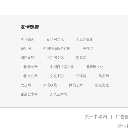
魂野鬼在一起，自由得
声剧团训练班，工小生，
岁。史
多，也省了飞机钱。”想
因唱电台而露名声。后转
读博士
想又补一句：“生前我玩
东山越艺社改演旦角，与
史学家
得很开心，死后，大家玩
吕瑞英、丁赛君，被称
自己的
一会我好啦。”
友情链接
为“东山”的三鼎甲。1951
为“学
年夏进入华东戏曲研究院
迁”。
越剧团，1955年随团入
后第二
学习强国
新华网文化
人民网文化
新建的上海越剧院。金采
人物，
光明网
中国非物质遗产网
央视网
风以闺门旦应工，兼擅花
并称“
旦。唱腔师承袁派，并根
国际在线
央广网文化
海外网
据自己嗓音条件吸收傅派
中国青年网
中国日报网文化
北青网文化
等其他流派唱腔因素，融
会贯通，自成一格，被公
中国文艺网
文化中国
环球网
凤凰网
认为“金派”。
大公网
新浪收藏
网易艺术
搜狐文化
雅昌艺术网
人民艺术网
关于中华网
|
广告
营业