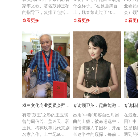
家李文敏、著名鼓师王硕
什么样子。”在昆曲舞台
业委员
的指导下，复排了包括全
上，魏春荣走过了40载
会）领
本《春闺梦》《牧羊卷》
春秋，舞台上的痴笑怒嗔
剧院，
查看更多
查看更多
查看更
等一系列程派经典剧目。
怨，她演活了昆曲的美。
艺术家
其中《春闺梦》是1931
杜丽娘的娇，王熙凤的
荣先生
年程砚秋先生根据唐代诗
辣，陈妙常的鲜活，杨贵
任，并
人杜甫《新婚别》及陈陶
妃的富丽……她一边演，
诗句“可怜无定河边骨，
一边感受，一边感
犹是春闺梦里人”创作的
叹。“我们这代人是干一
著名传统京剧剧目，但现
行爱一行。我冥冥之中接
在舞台上经常演出的都是
触昆曲，从事昆曲，一路
该戏的后半部，而前半
走来对于昆曲的认识，就
部“送征人”却很久不见舞
像在酿一坛老酒一样。”
台。
戏曲文化专业委员会拜访98岁京剧“鼓王”王玉璞
专访顾卫英：昆曲能激活人的细胞，最美在其古韵
有着“鼓王”之称的王玉璞
她用“中毒”形容自己对昆
在最近
曾与周信芳、盖叫天、郭
曲的上瘾，被命运选中，
因》中
玉昆、梅葆玖等几代京剧
懵懵懂懂入了园林，开始
这是杨
名家合作。上世纪60年
长达半生的窥探，每前进
遇到的