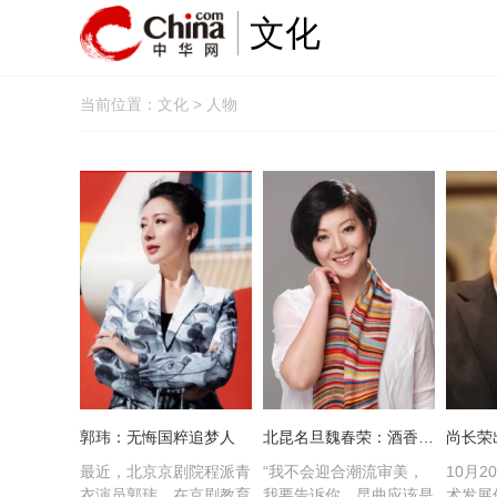
文化
当前位置：
文化
> 人物
郭玮：无悔国粹追梦人
北昆名旦魏春荣：酒香也怕巷子深
最近，北京京剧院程派青
“我不会迎合潮流审美，
10月
衣演员郭玮，在京剧教育
我要告诉你，昆曲应该是
术发展