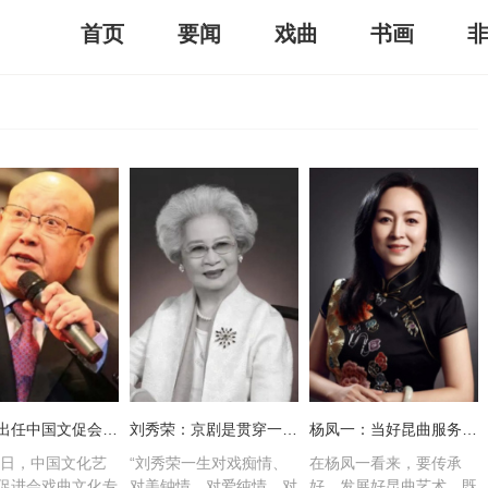
首页
要闻
戏曲
书画
尚长荣出任中国文促会戏曲文化专业委员会名誉主任
刘秀荣：京剧是贯穿一生的梦
杨凤一：当好昆曲服务大众的“服务员”
20日，中国文化艺
“刘秀荣一生对戏痴情、
在杨凤一看来，要传承
促进会戏曲文化专
对美钟情、对爱纯情、对
好、发展好昆曲艺术，既