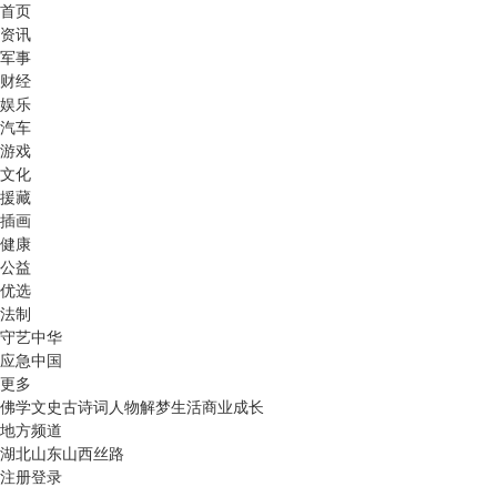
首页
资讯
军事
财经
娱乐
汽车
游戏
文化
援藏
插画
健康
公益
优选
法制
守艺中华
应急中国
更多
佛学
文史
古诗词
人物
解梦
生活
商业
成长
地方频道
湖北
山东
山西
丝路
注册
登录