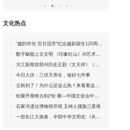
文化热点
“越韵华光·百廿流芳”纪念越剧诞生120周年主题晚会圆满播出
数字赋能上古文明 《印象红山》AI艺术展将于2026年7月30日亮相第三届包头艺博会
大江新闻首部AI历史正剧《文天祥》（第一集）
今日入伏：三伏天养生，做好七件事
立秋到了！为什么还这么热？来看看这些“冷知识”吧
绘聚丹青映古刹|“绘·聚—中国文促会中国画作品邀请展”登陆北海阐福寺
石家河遗址博物馆开馆 玉神人撞脸三星堆
一部长江大画卷，半部中华文明史:《长江文明大画卷》特刊全球首发