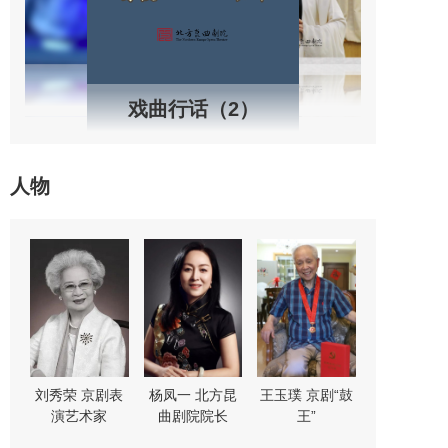
戏曲行话（2）
人物
剧“鼓
顾卫英 著名昆
杨帆 北方昆曲
奇彤 著名京剧
舒桐 著
曲演员
剧院演员中心主
演员
演
任