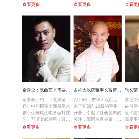
代，他就跨界参与了国产
一步，就多一份对昆曲园
象，如
查看更多
查看更多
查看更
动画片《大闹天宫》的配
林春色的痴迷。走过了昆
代戏、
乐。京剧锣鼓为这部经典
曲的没落期，这位昆山女
角色与
之作锦上添花，其中有不
子，越发坚信这门精美的
是他面
少打击乐配音就出自王玉
艺术会有发光发彩的一
题，“
璞之手。2001年，新编
天。
演、形
京剧《大唐贵妃》亮相第
人物。
三届中国上海国际艺术
节。在梅葆玖的邀请下，
王玉璞参与《大唐贵妃》
的演出。非物质文化遗
产，京剧代表性传承人，
金喜全：戏曲艺术需要建立科学的教育评价体系
吉祥大戏院董事长富博洋：戏曲艺术是小众也是大雅
金喜全介绍，《龙凤呈
7月9日，吉祥大戏院迎
喜迎文代
祥》中的周瑜全面展示京
来了它阔别28载的重张
讲习党
剧小生雉尾生唱念做打技
开业，引起了社会各界的
近平总
艺，可谓文武并重；其扮
关注，梨园名家齐聚一
高度重
昆曲
奇彤 著名京剧
舒桐 著名京剧
魏春荣 著
相英武，设计独特，演员
堂，见证这一盛大的重
亲 切
查看更多
查看更多
查看更
心主
演员
演员
曲演员
内扎大靠，外披蟒袍，凸
启。富博洋是吉祥大戏院
巨大鼓
显周瑜不只是运筹帷幄、
董事长，同时也是一名专