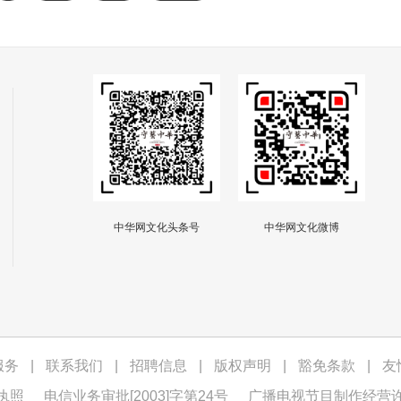
景迁在耶鲁大学攻
景舟、蒋蓉七大老艺人
时，从导师、明清
（号称“紫砂七老”）集中
房兆楹那里收获了
当时民间制壶和陶刻的紫
中文名字，意
砂艺人一起成立的，历时
习历史、景仰司马
40余年，培养了大批紫
他被视为费正清之
砂国大师、省大师、省名
代汉学家中的代表
人和高级工艺美术师，创
与孔飞力、魏斐德
作制作的紫砂精品更是层
美国汉学三杰”。
出不穷，可谓几百年来紫
砂最辉煌的时期，直到1
997年结束国营改制为民
营。
中华网文化头条号
中华网文化微博
服务
|
联系我们
|
招聘信息
|
版权声明
|
豁免条款
|
友
执照
电信业务审批[2003]字第24号
广播电视节目制作经营