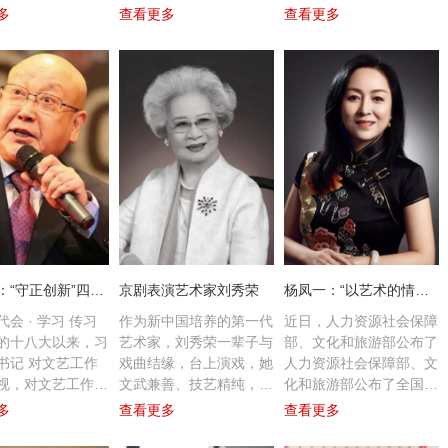
何以古典昆曲演现
祥》中扮演后半段的孙尚
多
查看更多
查看更多
现代人，准确找到
香，她扮相华丽，唱腔清
自身具有的共同点
亮，得到了观众的阵阵叫
临的第一个难
好。奇彤工作室作为两场
我必须在舞台表
大戏的承办方，台前幕后
象气质上无限接近
的双重身份使得工作室主
”
理人奇彤对戏曲行业的认
识逐步加深，她关心京剧
艺术在当今时代中扮演的
角色，关心戏曲演员的现
状，肩负起了中青年演员
对戏曲艺术传承与创新之
重任。
尚长荣：“守正创新”四字重千斤
京剧表演艺术家刘秀荣
杨凤一：“以艺术的情怀，实现管理的智慧”
会 · 学习 传习
作为新中国培养的第一代
近日，人力资源社会保障
的十八大以来，习
艺术家，刘秀荣一辈子与
部、文化和旅游部公布了
书记 对文艺工作
戏曲结缘，台上演戏，她
人力资源社会保障部、文
视，对文艺工作者
文武兼善、技艺精纯，一
化和旅游部公布了全国文
名昆
尚长荣 著名京
刘秀荣 京剧表
杨凤一 北方昆
王玉璞 京
关怀，给文艺界以
生获奖无数；台下教学，
化和旅游系统先进集体、
多
查看更多
查看更多
剧表演艺术家
演艺术家
曲剧院院长
王”
舞和有力鞭策。
她课徒传艺，为各地院团
先进工作者和劳动模范的
培植梁栋，桃李满天下。
表彰名单。