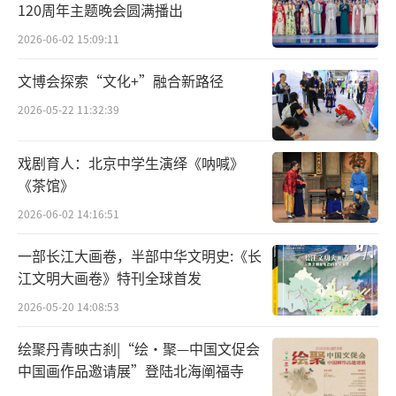
120周年主题晚会圆满播出
木鹊出自鲁班之手，在《墨子·鲁问》中
2026-06-02 15:09:11
曾有记载：“公输子削竹木以为鹊，成而飞
之，三日不下。”
文博会探索“文化+”融合新路径
2026-05-22 11:32:39
不过，由于木鹊在当时的利用率不高，也
没有得到大家的重视，这项技术并没有流传下
戏剧育人：北京中学生演绎《呐喊》
来。
《茶馆》
2026-06-02 14:16:51
木鹊究竟是怎么飞起来的，而且还维持了
那么久，成了几千年来的谜团。不过，在当时
一部长江大画卷，半部中华文明史:《长
江文明大画卷》特刊全球首发
的条件下，鲁班能做出如此精巧、复杂、飞翔
三日不落的木鹊，实属难得。
2026-05-20 14:08:53
绘聚丹青映古刹|“绘·聚—中国文促会
上古就有计程车？
中国画作品邀请展”登陆北海阐福寺