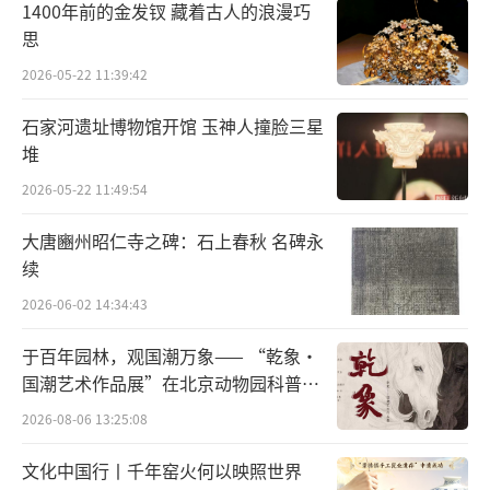
1400年前的金发钗 藏着古人的浪漫巧
响车上的鼓，以表示里程数。
思
记里鼓车最早记载来自东汉末年刘歆写的
2026-05-22 11:39:42
《西京杂记》，书中记载：“记道车，驾四，
石家河遗址博物馆开馆 玉神人撞脸三星
中道。”
堆
汉画像也有“鼓车”图，我国东汉著名科
2026-05-22 11:49:54
学家、文学家张衡就曾经制造过记里鼓车。
大唐豳州昭仁寺之碑：石上春秋 名碑永
续
2026-06-02 14:34:43
于百年园林，观国潮万象—— “乾象·
国潮艺术作品展”在北京动物园科普馆
机动展厅开展
2026-08-06 13:25:08
文化中国行丨千年窑火何以映照世界