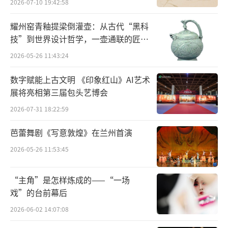
2026-07-10 19:42:58
耀州窑青釉提梁倒灌壶：从古代“黑科
技”到世界设计哲学，一壶通联的匠心
宇宙
2026-05-26 11:43:24
数字赋能上古文明 《印象红山》AI艺术
展将亮相第三届包头艺博会
2026-07-31 18:22:59
芭蕾舞剧《写意敦煌》在兰州首演
2026-05-26 11:53:45
记里鼓车
“主角”是怎样炼成的——“一场
戏”的台前幕后
这辆车的用途如名字所述，就是用作计算
2026-06-02 14:07:08
公里数的车，行驶过程中，到了一公里就会敲