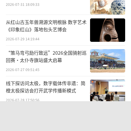
2026-07-31 18:09:33
从红山古玉年兽溯源文明根脉 数字艺术
《印象红山》落地包头艺博会
2026-07-29 14:19:44
我国为这辆记里鼓车出版过专属的邮票
“策马弯弓励行致远”2026全国骑射巡
看到这里是不是感觉和现代计程车有异曲
回赛·太仆寺旗站盛大启幕
同工之妙？
2026-07-27 09:51:45
其实，计程车就是由这样一种计算公里数
线下探访问太极，数字载体传非遗：简
的交通工具演变而来的。
橙太极探访会打开武学传播新模式
2026-07-28 17:50:56
不过，令人惋惜的是，记里鼓车多用于皇
帝出行时的一种仪仗，原本计算里程的功能反
太和县举办“传非遗薪火 育时代新
人”青少年非遗传承成果展演
而被逐渐弱化。
2026-05-20 14:18:09