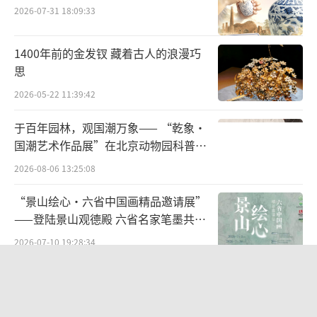
书中的正册判词是钗黛合一，是说林黛玉
2026-07-31 18:09:33
和薛宝钗的。
1400年前的金发钗 藏着古人的浪漫巧
薛宝钗是贾宝玉的从母姊/姨姊、妻子，诗
思
号蘅芜君。容貌丰美，举止娴雅，心思缜密。
2026-05-22 11:39:42
父亲（薛姨爸）早亡，有母（薛姨妈）和一兄
于百年园林，观国潮万象—— “乾象·
（薛蟠）。宝钗进京后与母亲薛姨妈、哥哥薛
国潮艺术作品展”在北京动物园科普馆
蟠暂住于贾府，不久搬出。她挂有一把錾
机动展厅开展
2026-08-06 13:25:08
有“不离不弃，芳龄永继”的金锁，与贾宝玉
随身所载之玉上所刻之“莫失莫忘，仙寿恒
“景山绘心・六省中国画精品邀请展”
——登陆景山观德殿 六省名家笔墨共绘
昌”恰好是一对，寓意金玉良缘。林黛玉去世
中轴雅韵
后，贾宝玉与薛宝钗成婚，婚后不久，宝玉对
2026-07-10 19:28:34
黛玉念念不忘，最终出家。薛宝钗独守空闺，
从红山古玉年兽溯源文明根脉 数字艺术
孤独地死去。
《印象红山》落地包头艺博会
2026-07-29 14:19:44