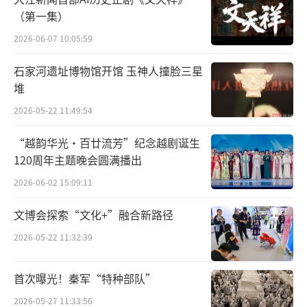
（第一集）
2026-06-07 10:05:59
石家河遗址博物馆开馆 玉神人撞脸三星
堆
2026-05-22 11:49:54
“越韵华光·百廿流芳”纪念越剧诞生
120周年主题晚会圆满播出
林黛玉是贾宝玉的姑表妹。林黛玉从小聪
2026-06-02 15:09:11
明清秀，父母对她爱如珍宝。因母亲（林姑
文博会探索“文化+”融合新路径
妈）早亡，姥姥（贾母）疼爱，接到贾府抚养
2026-05-22 11:32:39
教育，与姥姥（贾母）、舅表兄（贾宝玉）同
住。后来又死了父亲（林姑爸），从此常住贾
首次曝光！秦军“特种部队”
府，贾母等人待她极好。舅表姊（贾元春）省
2026-05-27 11:33:56