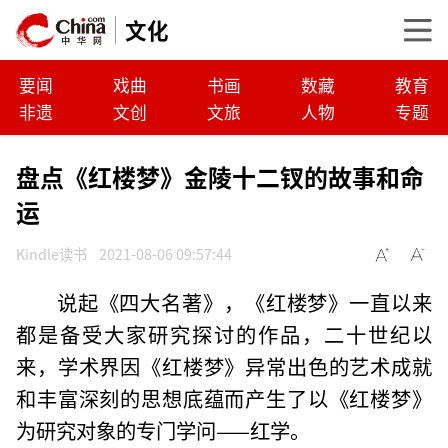
文化
要闻
戏曲
书画
数藏
教育
非遗
文创
文旅
人物
专题
盘点《红楼梦》金陵十二钗的故事和命
运
Kindle读书
2021-08-06 09:57:44
说起《四大名著》，《红楼梦》一直以来
都是备受大家研究探讨的作品，二十世纪以
来，学术界因《红楼梦》异常出色的艺术成就
和丰富深刻的思想底蕴而产生了以《红楼梦》
为研究对象的专门学问——红学。