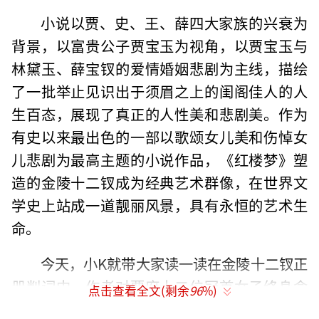
小说以贾、史、王、薛四大家族的兴衰为
背景，以富贵公子贾宝玉为视角，以贾宝玉与
林黛玉、薛宝钗的爱情婚姻悲剧为主线，描绘
了一批举止见识出于须眉之上的闺阁佳人的人
生百态，展现了真正的人性美和悲剧美。作为
有史以来最出色的一部以歌颂女儿美和伤悼女
儿悲剧为最高主题的小说作品，《红楼梦》塑
造的金陵十二钗成为经典艺术群像，在世界文
学史上站成一道靓丽风景，具有永恒的艺术生
命。
今天，小K就带大家读一读在金陵十二钗正
册判词中，作者对贾府十二位冠首女子终身命
点击查看全文(剩余
96
%)
运的描述。