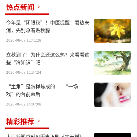
热点新闻
金陵十二钗图册出现在《红楼梦》第5回，
宝玉在警幻仙姑的指引下梦游太虚幻境，在薄
今年是“闭眼秋”！中医提醒：暑热未
命司中看到有大橱装载着各省薄命女子的生平
消，先别急着贴秋膘
判词，遂找到自己家乡金陵的柜子取册观看，
2026-08-07 11:41:28
有金陵十二钗正册，金陵十二钗副册，金陵十
立秋到了！为什么还这么热？来看看这
二钗又副册3册。册中有图画有判词，却无有名
些“冷知识”吧
姓，但这些一读便知是宝玉身边的人。
2026-08-07 11:37:24
1、金陵十二衩之首：林黛玉
“主角”是怎样炼成的——“一场
戏”的台前幕后
【判词】钗黛合一
2026-06-02 14:07:08
可叹停机德，堪怜咏絮才。 玉带林中挂，
精彩推荐
金簪雪里埋。
大江新闻首部AI历史正剧《文天祥》