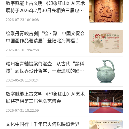
数字赋能上古文明 《印象红山》AI艺术
【判词】钗黛合一
展将于2026年7月30日亮相第三届包头
艺博会
2026-07-23 10:10:08
可叹停机德，堪怜咏絮才。 玉带林中挂，
金簪雪里埋。
绘聚丹青映古刹|“绘·聚—中国文促会
中国画作品邀请展”登陆北海阐福寺
2026-07-10 19:42:58
耀州窑青釉提梁倒灌壶：从古代“黑科
技”到世界设计哲学，一壶通联的匠心
宇宙
2026-05-26 11:43:24
数字赋能上古文明 《印象红山》AI艺术
展将亮相第三届包头艺博会
2026-07-31 18:22:59
文化中国行丨千年窑火何以映照世界