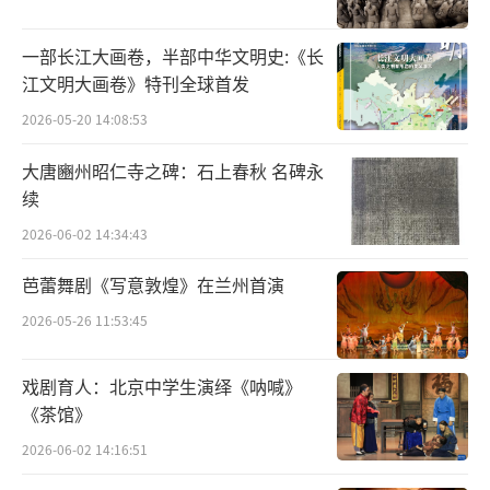
亲后，林黛玉入住潇湘馆，在大观园诗社里别
号潇湘妃子。她生得倾城倾国容貌，兼有旷世
一部长江大画卷，半部中华文明史:《长
诗才，从不劝宝玉走封建的仕宦道路，不屑于
江文明大画卷》特刊全球首发
仕途经济。无奈在封建礼教压迫下，林黛玉受
2026-05-20 14:08:53
尽“风刀霜剑严相逼”之苦，最后于贾宝玉、
大唐豳州昭仁寺之碑：石上春秋 名碑永
薛宝钗大婚之夜泪尽而逝。
续
“咏絮才”源自才女谢道韫，后来用于指
2026-06-02 14:34:43
女子咏诗的才华，后世称赞能诗善文的女子为
芭蕾舞剧《写意敦煌》在兰州首演
有“咏絮才”这里喻指黛玉应怜惜。“玉带林
2026-05-26 11:53:45
中挂”，倒过来是指“林黛玉”。美好的一条
封建官僚的腰带，沦落到挂在枯木上，是黛玉
戏剧育人：北京中学生演绎《呐喊》
才情被忽视，命运凄惨悲壮的写照。
《茶馆》
2026-06-02 14:16:51
2、薛宝钗