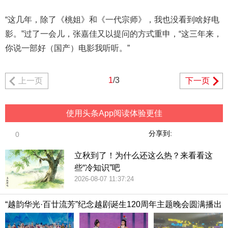
“这几年，除了《桃姐》和《一代宗师》，我也没看到啥好电
影。”过了一会儿，张嘉佳又以提问的方式重申，“这三年来，
你说一部好（国产）电影我听听。”
1
/3
上一页
下一页
使用头条App阅读体验更佳
分享到:
0
立秋到了！为什么还这么热？来看看这
些“冷知识”吧
2026-08-07 11:37:24
“越韵华光·百廿流芳”纪念越剧诞生120周年主题晚会圆满播出