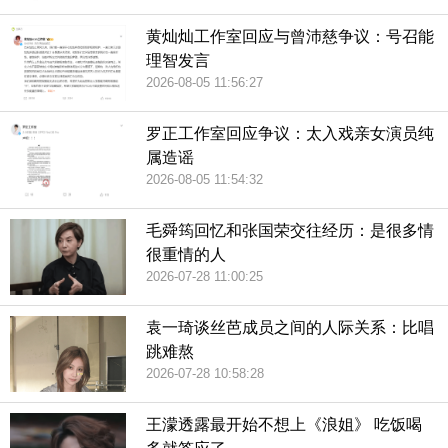
黄灿灿工作室回应与曾沛慈争议：号召能
理智发言
2026-08-05 11:56:27
罗正工作室回应争议：太入戏亲女演员纯
属造谣
2026-08-05 11:54:32
毛舜筠回忆和张国荣交往经历：是很多情
很重情的人
2026-07-28 11:00:25
袁一琦谈丝芭成员之间的人际关系：比唱
跳难熬
2026-07-28 10:58:28
王濛透露最开始不想上《浪姐》 吃饭喝