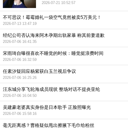
2026-07-21 10:52:57
不可思议！霉霉婚礼一袋空气竟然被卖5万美元！
2026-07-13 13:47:19
经纪公司否认海来阿木孕期出轨家暴 称其前妻道歉
2026-07-06 16:41:35
宋雨琦自曝很喜欢不睡觉的时候：睡觉挺浪费时间
2026-07-06 16:32:59
任素汐疑回应杨紫获白玉兰视后争议
2026-07-06 16:25:26
汪东城分享飞轮海成员现状 整场对话不提炎亚纶
2026-07-06 16:04:50
吴建豪老婆真实身份是日本歌手 正脸照曝光
2026-07-06 15:58:16
毫无距离感？曹格疑似甩出擦腋下毛巾给粉丝