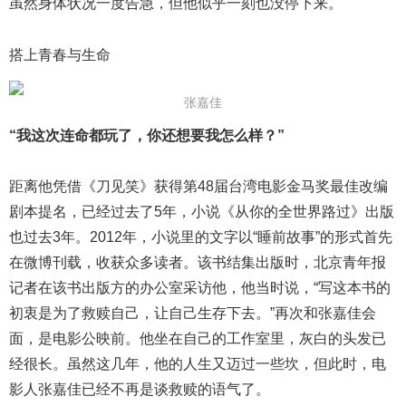
虽然身体状况一度告急，但他似乎一刻也没停下来。
搭上青春与生命
张嘉佳
“我这次连命都玩了，你还想要我怎么样？”
距离他凭借《刀见笑》获得第48届台湾电影金马奖最佳改编
剧本提名，已经过去了5年，小说《从你的全世界路过》出版
也过去3年。2012年，小说里的文字以“睡前故事”的形式首先
在微博刊载，收获众多读者。该书结集出版时，北京青年报
记者在该书出版方的办公室采访他，他当时说，“写这本书的
初衷是为了救赎自己，让自己生存下去。”再次和张嘉佳会
面，是电影公映前。他坐在自己的工作室里，灰白的头发已
经很长。虽然这几年，他的人生又迈过一些坎，但此时，电
影人张嘉佳已经不再是谈救赎的语气了。