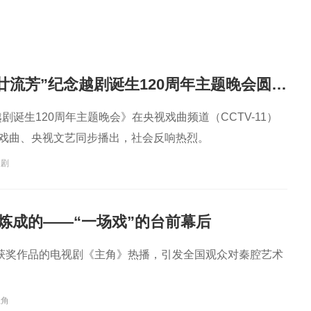
“越韵华光·百廿流芳”纪念越剧诞生120周年主题晚会圆满播出
越剧诞生120周年主题晚会》在央视戏曲频道（CCTV-11）
G戏曲、央视文艺同步播出，社会反响热烈。
越剧
样炼成的——“一场戏”的台前幕后
获奖作品的电视剧《主角》热播，引发全国观众对秦腔艺术
主角