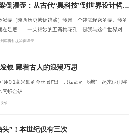
耀州窑青釉提梁倒灌壶：从古代“黑科技”到世界设计哲学，一壶通联的匠心宇宙
倒灌壶（陕西历史博物馆藏）我是一个装满秘密的壶。我的
而在足底——一朵精妙的五瓣梅花孔，是我与这个世界对话
耀州窑青釉提梁倒灌壶
金发钗 藏着古人的浪漫巧思
匠用0.1毫米细的金丝“织”出一只振翅的“飞蛾”一起来认识璀
△闹蛾金钗
金发钗
抬头”！本世纪仅有三次