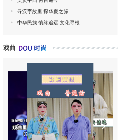
文贯中西 博古通今
寻汉字故里 探华夏之缘
中华民族 慎终追远 文化寻根
戏曲