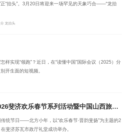
”正“抬头”。3月20日将迎来一场罕见的天象巧合——“龙抬
分 龙抬头
样实现“领跑”？近日，在“读懂中国”国际会议（2025）分
支别开生面的短视频。
“晋韵斐扬” 2026斐济欢乐春节系列活动暨中国山西旅游文化推广年启动仪式成功举办
国传统节日——北方小年，以“欢乐春节·晋韵斐扬”为主题的2
动，在斐济苏瓦市政厅礼堂成功举办。