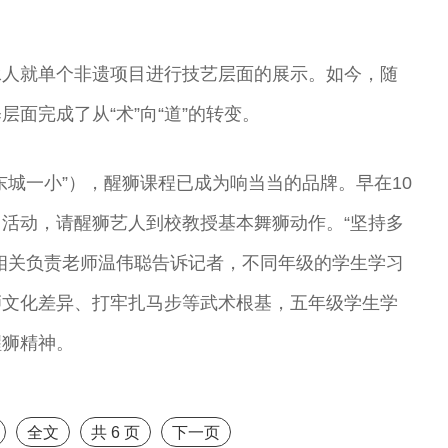
王”
曲演员
剧院演员中心主
演员
任
承人就单个非遗项目进行技艺层面的展示。如今，随
面完成了从“术”向“道”的转变。
东城一小”），醒狮课程已成为响当当的品牌。早在10
活动，请醒狮艺人到校教授基本舞狮动作。“坚持多
相关负责老师温伟聪告诉记者，不同年级的学生学习
狮文化差异、打牢扎马步等武术根基，五年级学生学
醒狮精神。
全文
共
6
页
下一页