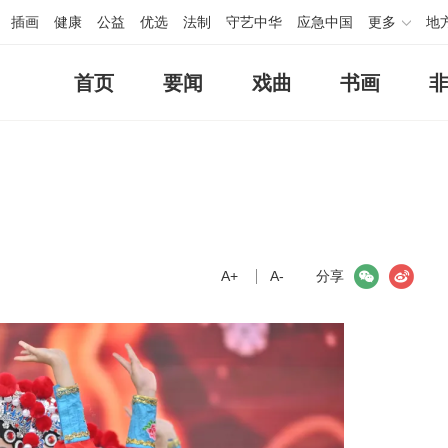
插画
健康
公益
优选
法制
守艺中华
应急中国
更多
地
首页
要闻
戏曲
书画
A+
微信
A-
微博
分享