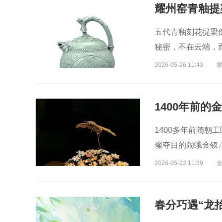
五代青釉刻花提梁
秘密，不在云端，
的独特方式。
2026-05-26 11:43
1400年前的
1400多年前隋朝工
璨夺目的闹蛾金钗
2026-05-22 11:39
春分巧遇“龙