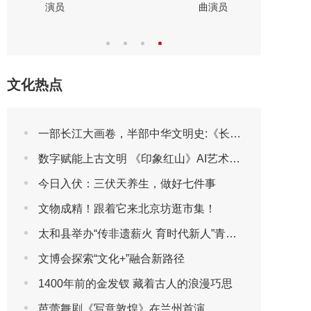
演员
曲演员
剧表演艺
文化热点
一部长江大画卷，半部中华文明史:《长江文明大画卷》特刊全球首发
数字赋能上古文明 《印象红山》AI艺术展将亮相第三届包头艺博会
今日入伏：三伏天养生，做好七件事
文物成精！跟着它来北京坊逛市集！
太和县举办“传非遗薪火 育时代新人”青少年非遗传承成果展演
文博会探索“文化+”融合新路径
1400年前的金发钗 藏着古人的浪漫巧思
芭蕾舞剧《写意敦煌》在兰州首演