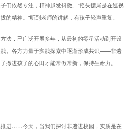
子们依然专注，精神越发抖擞。“摇头摆尾是在巡视
拔的精神。”听到老师的讲解，有孩子轻声重复。
效方法，已广泛开展多年，从最初的零星活动到开设
实践。各方力量于实践探索中逐渐形成共识——非遗
种子撒进孩子的心田才能常做常新，保持生命力。
统推进……今天，当我们探讨非遗进校园，实质是在
昆
王玉璞 京剧“鼓
顾卫英 著名昆
杨帆 北方昆曲
奇彤 著名京