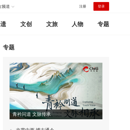
方频道
注册
登录
非遗
文创
文旅
人物
专题
专题
青衿问道 文脉传承