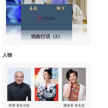
戏曲行话（2）
人物
剧
舒桐 著名京剧
魏春荣 著名昆
尚长荣 著