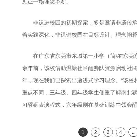
见证一场理念革新。
曲演员
剧表演艺术家
演艺术家
曲剧院院长
非遗进校园的初期探索，多是邀请非遗传
着实践深化，非遗进校园在目标设计、理念阐释层
在广东省东莞市东城第一小学（简称“东莞
余年前，该校借助温塘社区醒狮队资源启动社团
年，现在我们已探索出递进式学习理念。”该校
重点不同，三年级、四年级学生侧重了解南北
习醒狮表演程式，六年级则在基础训练中领会
1
2
3
4
...