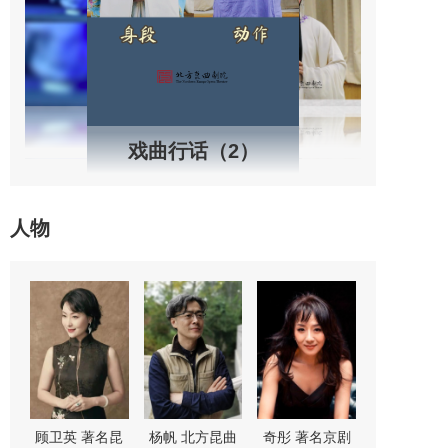
戏曲行话（2）
人物
剧
舒桐 著名京剧
魏春荣 著名昆
尚长荣 著