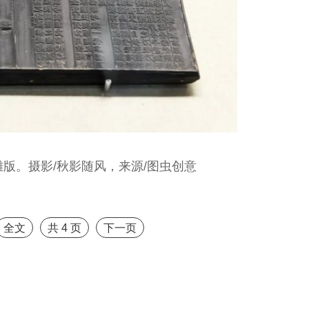
版。摄影/秋影随风，来源/图虫创意
全文
共
4
页
下一页