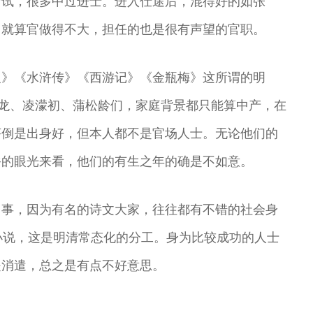
考试，很多中过进士。进入仕途后，混得好的如张
王”
曲演员
剧院演员中心主
演员
任
，就算官做得不大，担任的也是很有声望的官职。
义》《水浒传》《西游记》《金瓶梅》这所谓的明
梦龙、凌濛初、蒲松龄们，家庭背景都只能算中产，在
芹倒是出身好，但本人都不是官场人士。无论他们的
俗的眼光来看，他们的有生之年的确是不如意。
回事，因为有名的诗文大家，往往都有不错的社会身
r）写小说，这是明清常态化的分工。身为比较成功的人士
是消遣，总之是有点不好意思。