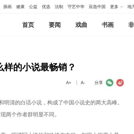
插画
健康
公益
优选
法制
守艺中华
应急中国
更多
地
首页
要闻
戏曲
书画
么样的小说最畅销？
A+
微信
A-
微博
分享
”和明清的白话小说，构成了中国小说史的两大高峰。
发现两个作者群明显不同。