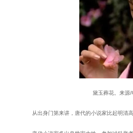
黛玉葬花。来源
从出身门第来讲，唐代的小说家比起明清
魏春荣 著名昆
尚长荣 著名京
刘秀荣 京剧表
杨凤一 北方