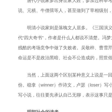
唐代小说家多出身世家大姓，参加过科举
曲演员
剧表演艺术家
演艺术家
曲剧院院长
说、元稹、牛僧孺等人，甚至做到了宰相级别
明清小说家则是落魄文人居多。《三国演
代“四大奇书”，作者是什么人都说不清楚。冯
残酷的考场竞争中做了失败者。吴敬梓、曹雪
命运是不是政治黑暗、社会不公造成的，照世
当然，上面这两个区别某种意义上说是一
份。稳拿（winner）作诗文，卢瑟（lose
写小说，往往要先承认自己无聊，表示这事只