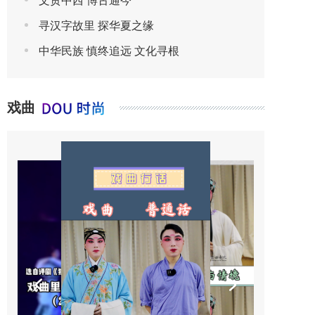
文贯中西 博古通今
寻汉字故里 探华夏之缘
中华民族 慎终追远 文化寻根
戏曲