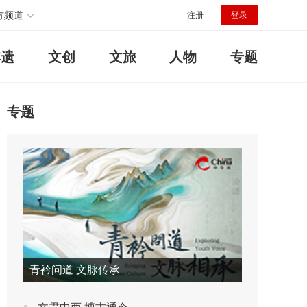
方频道
注册
登录
非遗
文创
文旅
人物
专题
专题
青衿问道 文脉传承