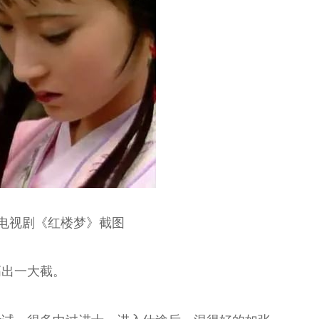
/电视剧《红楼梦》截图
高出一大截。
昆
王玉璞 京剧“鼓
顾卫英 著名昆
杨帆 北方昆曲
奇彤 著名京