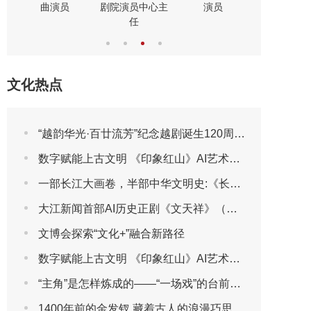
演员
曲演员
剧表演艺
文化热点
“越韵华光·百廿流芳”纪念越剧诞生120周年主题晚会圆满播出
数字赋能上古文明 《印象红山》AI艺术展将于2026年7月30日亮相第三届包头艺博会
一部长江大画卷，半部中华文明史:《长江文明大画卷》特刊全球首发
大江新闻首部AI历史正剧《文天祥》（第一集）
文博会探索“文化+”融合新路径
数字赋能上古文明 《印象红山》AI艺术展将亮相第三届包头艺博会
“主角”是怎样炼成的——“一场戏”的台前幕后
1400年前的金发钗 藏着古人的浪漫巧思