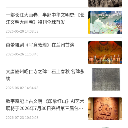
僧，才让她燃起脱离魔窟重返家邦的希望。
一部长江大画卷，半部中华文明史:《长
大战黄袍怪的故事是《西游记》在三打白
江文明大画卷》特刊全球首发
骨精后的一个小高潮，足足占了四回情节，其
2026-05-20 14:08:53
中包含唐僧宝象国送信、黄袍怪变戏法害唐
芭蕾舞剧《写意敦煌》在兰州首演
僧、白龙马化人救主、八戒花果山寻悟空等多
个段落，峰回路转，曲折有致。但这段故事
2026-05-26 11:53:45
中，最为高妙深刻的构思，还是黄袍怪与百花
大唐豳州昭仁寺之碑：石上春秋 名碑永
羞的这段啼笑因缘。
续
原来，黄袍怪是天界二十八宿中的奎木狼
2026-06-02 14:34:43
转世，而百花羞的前身是披香殿中侍香的玉
数字赋能上古文明 《印象红山》AI艺术
女，因彼此爱慕思凡，双双下界投胎，于红尘
展将于2026年7月30日亮相第三届包头
中结百年之好。令人唏嘘的是，投生为宝象国
艺博会
2026-07-23 10:10:08
公主的玉女竟不再认得前世情郎，黄袍怪仍心