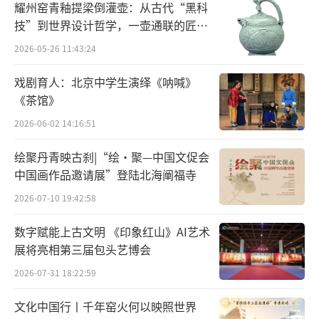
耀州窑青釉提梁倒灌壶：从古代“黑科
念旧盟，便在八月十五月圆之夜乘风而来将她
技”到世界设计哲学，一壶通联的匠心
掳走，以期再续前缘。如此看来，宝象国中秋
宇宙
2026-05-26 11:43:24
夜的灾难，其实是百花羞的命中劫数。
戏剧育人：北京中学生演绎《呐喊》
最后，借由师徒四人和天界诸仙之力，黄
《茶馆》
袍怪还原为奎木狼，跟随玉帝位归天庭。而百
2026-06-02 14:16:51
花羞始终没了悟这段前情，仍以人间公主身份
绘聚丹青映古刹|“绘·聚—中国文促会
回到父母身边，不明了那个被她埋怨了十三年
中国画作品邀请展”登陆北海阐福寺
的霸道魔王，曾是她心头皎若云间月的才貌仙
2026-07-10 19:42:58
郎。
数字赋能上古文明 《印象红山》AI艺术
甜贾雨村望月梦腾达
展将亮相第三届包头艺博会
2026-07-31 18:22:59
作为封建末世的百科全书，《红楼梦》以
事无巨细之笔徐徐摹刻出钟鸣鼎食之家的行乐
文化中国行丨千年窑火何以映照世界