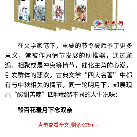
在文学家笔下，重要的节令被赋予了更多
意义，常被作为情节发展的助推器，通过邂
逅、相聚或是冲突等情节，催化主角的心潮，
引发群体的悲欢。古典文学“四大名著”中都
有与中秋相关的情节，同一轮明月下，却展现
出“酸甜苦辣”四种截然不同的人生况味：
酸百花羞月下念双亲
《西游记》以唐僧师徒四人取经路上的遭
点击查看全文(剩余
92
%)
遇见闻为主线，对世俗人伦的悲欢离合也有精