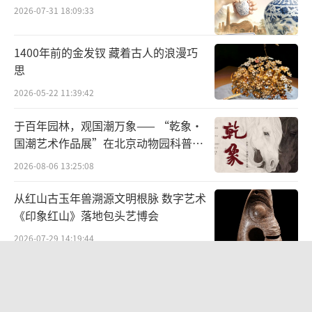
日常，尤其重视对中秋、元宵等重要节令的描
2026-07-31 18:09:33
写，以乐景衬哀情。当各怀心事的主角，置身
于同一方风光天地中，那入眼成永恒的秋月或
1400年前的金发钗 藏着古人的浪漫巧
思
春花，往往成为书中人的命运谶验。
2026-05-22 11:39:42
全书第一回《甄士隐梦幻识通灵贾雨村风
于百年园林，观国潮万象—— “乾象·
尘怀闺秀》即用一场不平凡的中秋之宴，为此
国潮艺术作品展”在北京动物园科普馆
后种种盛衰埋下伏笔。这场宴席只有两个出席
机动展厅开展
2026-08-06 13:25:08
者：姑苏名士甄士隐和客居葫芦庙、卖文为生
的寒儒贾雨村。
从红山古玉年兽溯源文明根脉 数字艺术
《印象红山》落地包头艺博会
甄士隐的姓名听起来冷淡，却是个古道热
2026-07-29 14:19:44
肠的人。中秋家宴已罢，他挂念着隔壁庙里的
“景山绘心・六省中国画精品邀请展”
穷书生一人孤零无伴，又特地在书房设清雅小
——登陆景山观德殿 六省名家笔墨共绘
宴，邀其前来共饮。对甄士隐来说，这份待人
中轴雅韵
2026-07-10 19:28:34