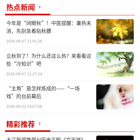
热点新闻
彩刻画。书中虽未具体描写师徒四人如何过中
秋节，却在第二十八回《脱难江流来国土承恩
今年是“闭眼秋”！中医提醒：暑热未
八戒转山林》中，借唐僧的眼睛，目睹了一段
消，先别急着贴秋膘
月圆人难圆的中秋心酸事。
2026-08-07 11:41:28
故事发生在“三打白骨精”之后，孙悟空
立秋到了！为什么还这么热？来看看这
被师父误会而被赶走。余下师徒三人行至碗子
些“冷知识”吧
山波月洞，在此占山为王的黄袍怪将唐僧捉
2026-08-07 11:37:24
去。黄袍怪的压寨夫人是宝象国的三公主百花
“主角”是怎样炼成的——“一场
羞，她好心救唐僧出洞，并托唐僧送一封家书
戏”的台前幕后
给阔别十三年的父母。信中，这位薄命的公主
2026-06-02 14:07:08
痛陈自己被妖怪霸占为妻的经历：“十三年前
八月十五日良夜佳辰，蒙父王恩旨，著各宫排
精彩推荐
宴，赏玩月华，共乐清霄盛会。正欢娱之间，
大江新闻首部AI历史正剧《文天祥》