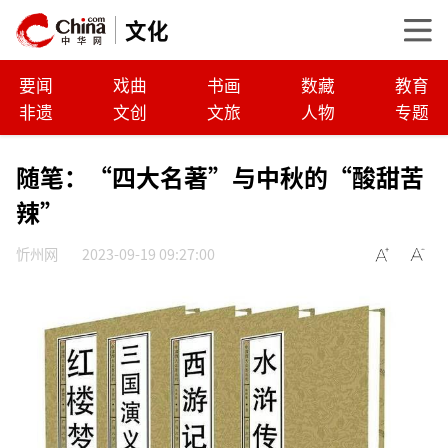
文化
要闻
戏曲
书画
数藏
教育
非遗
文创
文旅
人物
专题
随笔：“四大名著”与中秋的“酸甜苦
辣”
忻州网
2023-09-19 09:27:00