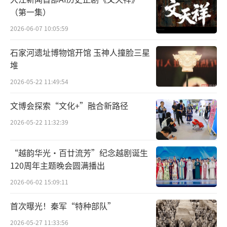
不觉一阵香风，闪出个金睛蓝面青发魔王，将
（第一集）
女擒住，驾祥光，直带至半野山中无人处。”
2026-06-07 10:05:59
中秋之夜华宴开，养尊处优的公主本正在
石家河遗址博物馆开馆 玉神人撞脸三星
宫中赏月游玩，却被一阵妖风裹挟掳走，从此
堆
与父母音信两隔，被迫在荒山中与丑陋的妖王
2026-05-22 11:49:54
相伴，并为之生儿育女。中秋之于百花羞，俨
文博会探索“文化+”融合新路径
然变成了世上最痛苦的节日，妖洞十三年中，
2026-05-22 11:32:39
每至月圆良辰，这位闭月羞花的佳人所体验到
的滋味唯有思念双亲、自怜身世的酸楚。
“越韵华光·百廿流芳”纪念越剧诞生
120周年主题晚会圆满播出
值得一提的是，黄袍怪的老巢偏偏名
2026-06-02 15:09:11
叫“波月洞”，在百花羞看来，显然不会有浮
光跃金、静影沉璧的浪漫感受，反而时时唤起
首次曝光！秦军“特种部队”
她月圆之夜起风波的恐怖回忆。幸亏偶遇唐
2026-05-27 11:33:56