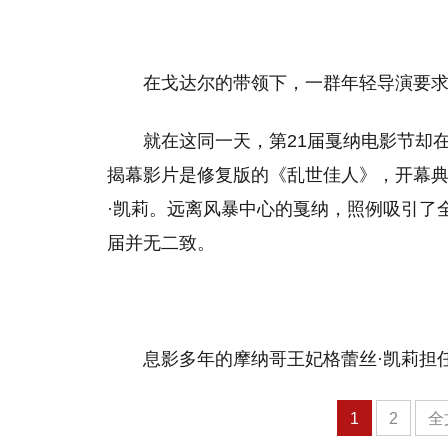
在戈达尔的带领下，一群年轻导演要
就在这同一天，第21届戛纳电影节却
揭幕影片是修复版的《乱世佳人》，开幕
·凯莉。远离风暴中心的戛纳，照例吸引了
届并无二致。
息影多年的摩纳哥王妃格蕾丝·凯莉担
1
2
全