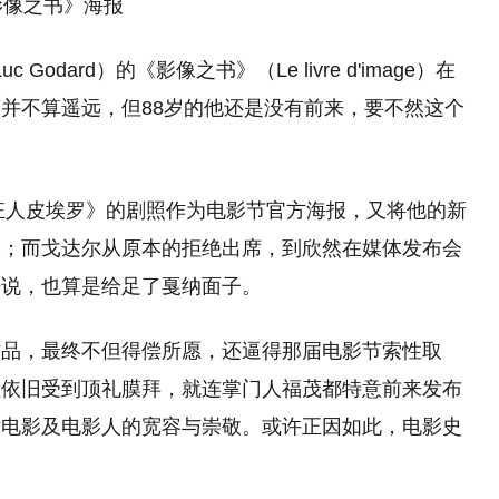
影像之书》海报
Godard）的《影像之书》（Le livre d'image）在
并不算遥远，但88岁的他还是没有前来，要不然这个
《狂人皮埃罗》的剧照作为电影节官方海报，又将他的新
味；而戈达尔从原本的拒绝出席，到欣然在媒体发布会
来说，也算是给足了戛纳面子。
作品，最终不但得偿所愿，还逼得那届电影节索性取
但依旧受到顶礼膜拜，就连掌门人福茂都特意前来发布
对电影及电影人的宽容与崇敬。或许正因如此，电影史