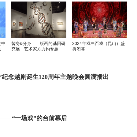
变中
替身&分身——版画的基因研
2024年戏曲百戏（昆山）盛
力
究展丨艺术家方力钧专题
典闭幕
”纪念越剧诞生120周年主题晚会圆满播出
的——“一场戏”的台前幕后