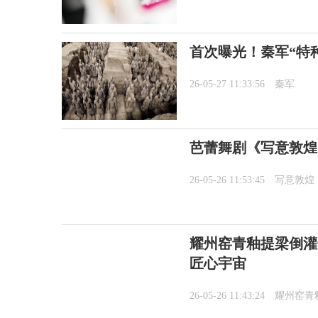
首次曝光！秦军“特
26-05-27 11:33:56
秦军
芭蕾舞剧《写意敦煌
26-05-26 11:53:45
写意敦煌
耀州窑青釉提梁倒灌
匠心宇宙
26-05-26 11:43:24
耀州窑青