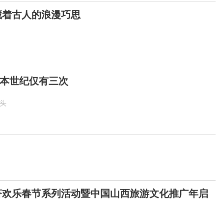
 藏着古人的浪漫巧思
！本世纪仅有三次
抬头
6斐济欢乐春节系列活动暨中国山西旅游文化推广年启