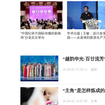
“中国纪录片国际传播的新格
学术出版 | 王敏：设计改
局”沙龙在京举办
国——从装饰到新质生产
“越韵华光·百廿流芳
26-06-02 15:09:11
越剧
“主角”是怎样炼成
26-06-02 14:07:08
主角