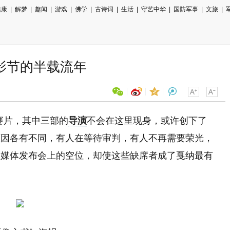
健康
|
解梦
|
趣闻
|
游戏
|
佛学
|
古诗词
|
生活
|
守艺中华
|
国防军事
|
文旅
|
影节的半载流年
参赛片，其中三部的
导演
不会在这里现身，或许创下了
用微信扫描二维码
原因各有不同，有人在等待审判，有人不再需要荣光，
分享至好友和朋友圈
、媒体发布会上的空位，却使这些缺席者成了戛纳最有