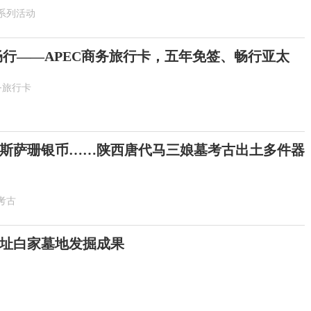
系列活动
畅行——APEC商务旅行卡，五年免签、畅行亚太
务旅行卡
斯萨珊银币……陕西唐代马三娘墓考古出土多件器
考古
址白家墓地发掘成果