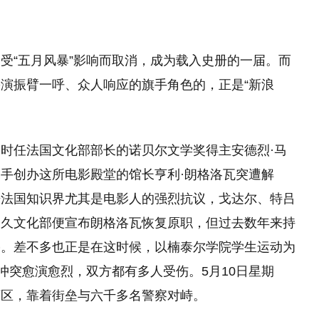
受“五月风暴”影响而取消，成为载入史册的一届。而
演振臂一呼、众人响应的旗手角色的，正是“新浪
时任法国文化部部长的诺贝尔文学奖得主安德烈·马
手创办这所电影殿堂的馆长亨利·朗格洛瓦突遭解
来法国知识界尤其是电影人的强烈抗议，戈达尔、特吕
不久文化部便宣布朗格洛瓦恢复原职，但过去数年来持
停。差不多也正是在这时候，以楠泰尔学院学生运动为
冲突愈演愈烈，双方都有多人受伤。5月10日星期
丁区，靠着街垒与六千多名警察对峙。