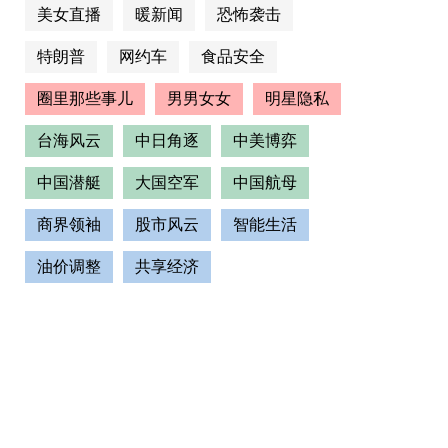
美女直播
暖新闻
恐怖袭击
特朗普
网约车
食品安全
圈里那些事儿
男男女女
明星隐私
台海风云
中日角逐
中美博弈
中国潜艇
大国空军
中国航母
商界领袖
股市风云
智能生活
油价调整
共享经济