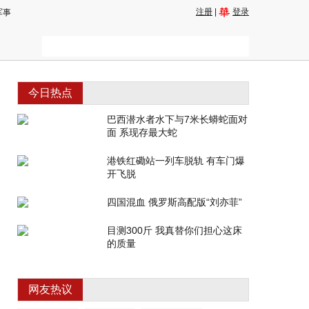
注册
|
登录
军事
今日热点
巴西潜水者水下与7米长蟒蛇面对
面 系现存最大蛇
港铁红磡站一列车脱轨 有车门爆
开飞脱
四国混血 俄罗斯高配版“刘亦菲”
目测300斤 我真替你们担心这床
的质量
网友热议