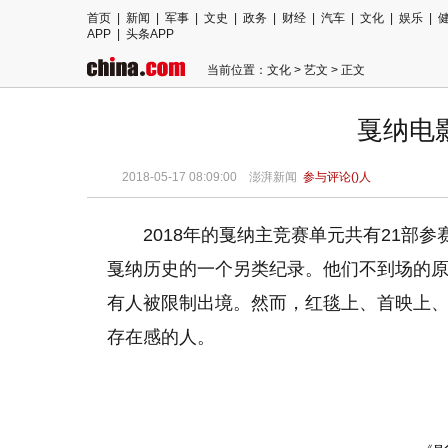
首页
|
新闻
|
军事
|
文史
|
政务
|
财经
|
汽车
|
文化
|
娱乐
|
APP
|
头条APP
当前位置：
文化
>
艺文
> 正文
戛纳电
2018-05-17 08:09:00
澎湃新闻
参与评论(
)人
2018年的戛纳主竞赛单元共有21部
戛纳历史的一个另类纪录。他们不到场的
有人被限制出境。然而，红毯上、首映上
存在感的人。