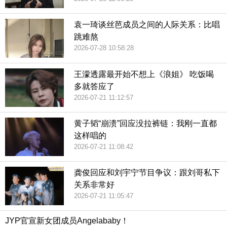
袁一琦谈丝芭成员之间的人际关系：比唱
跳难熬
2026-07-28 10:58:28
王濛透露最开始不想上《浪姐》 吃饭喝
多就答应了
2026-07-21 11:12:57
黄子韬“崩溃”回应没拉裤链：我刚一直都
这样唱的
2026-07-21 11:08:42
龚俊回应和刘宇宁节目争议：跟刘哥私下
关系非常好
2026-07-21 11:05:47
JYP官宣新女团成员Angelababy！